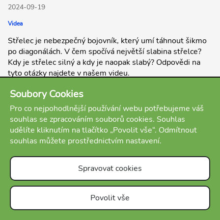
2024-09-19
Videa
Střelec je nebezpečný bojovník, který umí táhnout šikmo
po diagonálách. V čem spočívá největší slabina střelce?
Kdy je střelec silný a kdy je naopak slabý? Odpovědi na
tyto otázky najdete v našem videu.
Soubory Cookies
Pro co nejpohodlnější používání webu potřebujeme váš
souhlas se zpracováním souborů cookies. Souhlas
udělíte kliknutím na tlačítko „Povolit vše“. Odmítnout
souhlas můžete prostřednictvím nastavení.
Spravovat cookies
Povolit vše
O nás
Podmínky
Kontakt
FAQ
E-shop
Blog