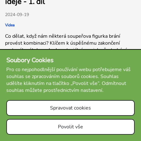
ideje - 1. díl
2024-09-19
Videa
Co dělat, když nám některá soupeřova figurka brání
provést kombinaci? Klíčem k úspěšnému zakončení
matového útoku nebo k materiálnímu zisku často bývá
Odstranění bránící figury.
Soubory Cookies
Pro co nejpohodlnější používání webu potřebujeme váš
souhlas se zpracováním souborů cookies. Souhlas
udělíte kliknutím na tlačítko „Povolit vše“. Odmítnout
souhlas můžete prostřednictvím nastavení.
Spravovat cookies
Povolit vše
O nás
Podmínky
Kontakt
FAQ
E-shop
Blog