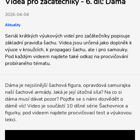
Videa pro začátečníky - 6. díl: Dáma
2026-04-04
Aktuality
Seriál krátkých výukových videí pro začátečníky popisuje
základní pravidla šachu. Videa jsou určená jako doplněk k
výuce v kroužcích, k propagaci šachu, ale i pro samouky.
Pod každým videem najdete také odkaz na procvičování
probíraného tématu.
Dáma je nejsilnější šachová figura, opravdová samurajka
naší šachové armády. Jaká je její útočná síla? Na co si
dáma musí dávat pozor? Pojďte se s námi dozvědět o
dámě víc! Video je součástí 10 dílné série Šachovnice a
figurky, pod videem najdete procvičovací test a výukovou
lekci.