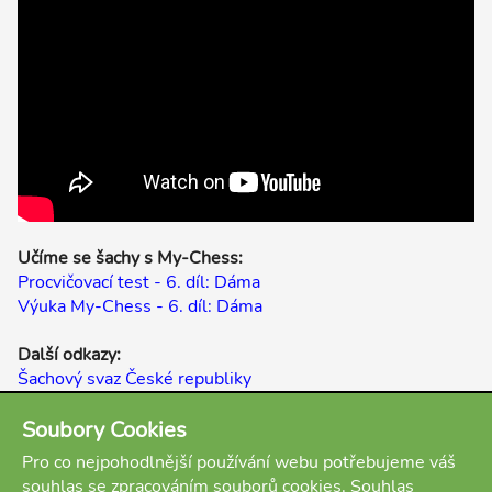
Učíme se šachy s My-Chess:
Procvičovací test - 6. díl: Dáma
Výuka My-Chess - 6. díl: Dáma
Další odkazy:
Šachový svaz České republiky
Youtube kanál My-Chess
Výuková šachová videa
Soubory Cookies
Šachopedie
Pro co nejpohodlnější používání webu potřebujeme váš
souhlas se zpracováním souborů cookies. Souhlas