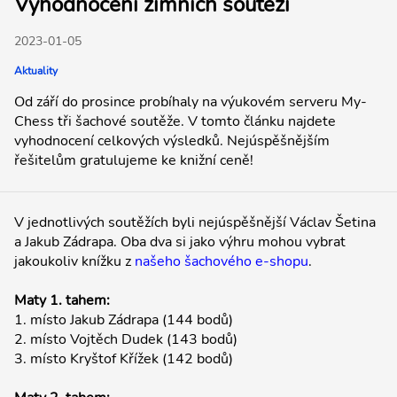
Vyhodnocení zimních soutěží
2023-01-05
Aktuality
Od září do prosince probíhaly na výukovém serveru My-
Chess tři šachové soutěže. V tomto článku najdete
vyhodnocení celkových výsledků. Nejúspěšnějším
řešitelům gratulujeme ke knižní ceně!
V jednotlivých soutěžích byli nejúspěšnější Václav Šetina
a Jakub Zádrapa. Oba dva si jako výhru mohou vybrat
jakoukoliv knížku z
našeho šachového e-shopu
.
Maty 1. tahem:
1. místo Jakub Zádrapa (144 bodů)
2. místo Vojtěch Dudek (143 bodů)
3. místo Kryštof Křížek (142 bodů)