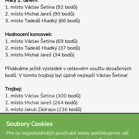
Maty 2. tahem:
1. místo Václav Šetina (92 bodů)
2. místo Michal Jareš (90 bodů)
3. místo Tadeáš Hladký (66 bodů)
Hodnocení koncovek:
1. místo Václav Šetina (69 bodů)
2. místo Tadeáš Hladký (37 bodů)
3. místo Michal Jareš (34 bodů)
Přidáváme ještě výsledek v celkovém součtu dosažených
bodů. V tomto trojboji byl úplně nejlepší Václav Šetina!
Trojboj:
1
. místo
Václav Šetina (300
bodů)
2
. místo
Michal Jareš (264
bodů)
3
. místo
Jakub Zádrapa (236
bodů)
4. místo Vojtěch Dudek (225 bodů)
5. místo Tadeáš Hladký (216 bodů)
Soubory Cookies
Pro co nejpohodlnější používání webu potřebujeme váš
V sekci
Soutěžit
(přístup mají pouze registrovaní a