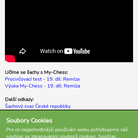
Učíme se šachy s My-Chess:
Procvičovací test - 19. díl: Remíza
Výuka My-Chess - 19. díl: Remíza
Další odkazy:
Šachový svaz České republiky
Youtube kanál My-Chess
Výuková šachová videa
Soubory Cookies
Šachopedie
Pro co nejpohodlnější používání webu potřebujeme váš
souhlas se zpracováním souborů cookies. Souhlas