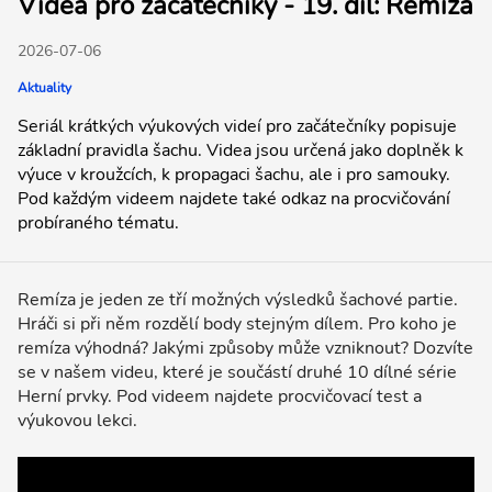
Videa pro začátečníky - 19. díl: Remíza
2026-07-06
Aktuality
Seriál krátkých výukových videí pro začátečníky popisuje
základní pravidla šachu. Videa jsou určená jako doplněk k
výuce v kroužcích, k propagaci šachu, ale i pro samouky.
Pod každým videem najdete také odkaz na procvičování
probíraného tématu.
Remíza je jeden ze tří možných výsledků šachové partie.
Hráči si při něm rozdělí body stejným dílem. Pro koho je
remíza výhodná? Jakými způsoby může vzniknout? Dozvíte
se v našem videu, které je součástí druhé 10 dílné série
Herní prvky. Pod videem najdete procvičovací test a
výukovou lekci.