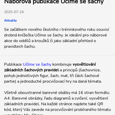
Náborová publikace Učíme se šachy
2025-07-24
Aktuality
Se začátkem nového školního i tréninkového roku souvisí
drobná knížečka Učíme se šachy. Je ideální pro náborové
akce do oddílů a kroužků či jako základní přehled o
pravidlech šachu.
Publikace
Učíme se šachy
kombinuje
vysvětlování
základních šachových pravidel
a principů (šachovnice,
pohyb jednotlivých figur, šach, mat, tři části šachové
partie) a jednoduché procvičovací hry na daná témata.
Včetně oboustranné barevné obálky má 16 stran formátu
A4. Barevné obrázky, řadu diagramů a cvičení, vysvětlení
základních pravidel. Na každé stránce najdete také QR
kód, který Vás zavede na procvičování probíraného tématu