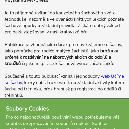
v systému My-Chess.
Je to příjemné uvítání do kouzelného šachového světa!
Jednoduše, názorně a ve dvanácti krátkých lekcích poznáte
šachové figurky a základní pravidla. Získáte dobrý základ
pro další zlepšování v naší královské hře.
Publikace je vhodná jako dárek pro nové zájemce o šachy,
jako pomůcka pro rodiče malých šachistů, jako
brožurka
určená k rozdávání na náborových akcích do oddílů a
kroužků
či jako inspirace k šachové výuce začátečníků.
Současně s touto publikací vznikl i jednoduchý
web Učíme
se šachy
, který nabízí rozcestník na základní aktivity kolem
šachu od tréninku, přes hraní až po registraci do oddílů či
tréninků.
Publikaci můžete zakoupit v našem eshopu v sekci se
Soubory Cookies
šachovými cvičebnicemi
.
Pro co nejpohodlnější používání webu potřebujeme váš
souhlas se zpracováním souborů cookies. Souhlas
Přejeme Vám šťastnou šachovou cestu započatou u této