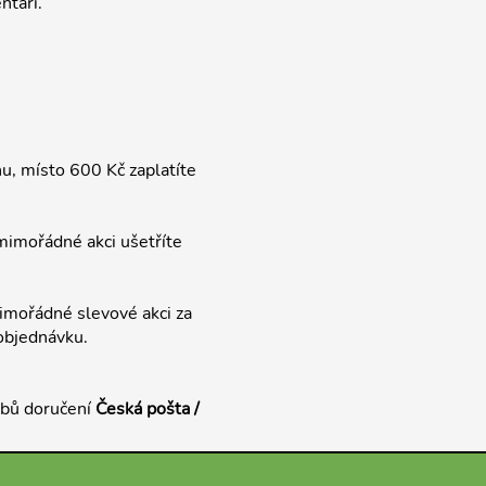
ntáři.
, místo 600 Kč zaplatíte
mimořádné akci ušetříte
mimořádné slevové akci za
 objednávku.
obů doručení
Česká pošta /