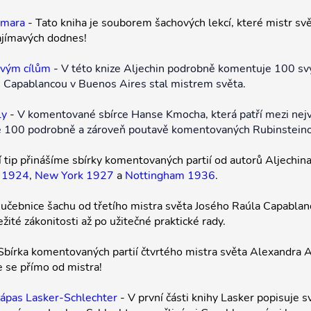
omara
- Tato kniha je souborem šachových lekcí, které mistr svě
ajímavých dodnes!
ovým cílům
-
V této knize Aljechin podrobně komentuje 100 svý
 Capablancou v Buenos Aires stal mistrem světa.
ly
-
V komentované sbírce Hanse Kmocha, která patří mezi nejv
me 100 podrobně a zároveň poutavě komentovaných Rubinsteinov
í tip přinášíme sbírky komentovaných partií od autorů Aljechina
 1924
,
New York 1927
a
Nottingham 1936
.
í učebnice šachu od třetího mistra světa Josého Raúla Capablan
žité zákonitosti až po užitečné praktické rady.
Sbírka komentovaných partií čtvrtého mistra světa Alexandra Al
e se přímo od mistra!
Zápas Lasker-Schlechter
- V první části knihy Lasker popisuje 