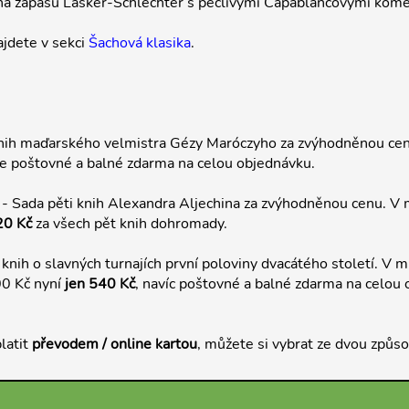
na zápasu Lasker-Schlechter s pečlivými Capablancovými kome
ajdete v sekci
Šachová klasika
.
nih maďarského velmistra Gézy Maróczyho za zvýhodněnou cenu
te poštovné a balné zdarma na celou objednávku.
- Sada pěti knih Alexandra Aljechina za zvýhodněnou cenu. V 
20 Kč
za všech pět knih dohromady.
 knih o slavných turnajích první poloviny dvacátého století. V 
00 Kč nyní
jen 540 Kč
, navíc poštovné a balné zdarma na celou
latit
převodem / online kartou
, můžete si vybrat ze dvou způs
E-shopu My-Chess
.