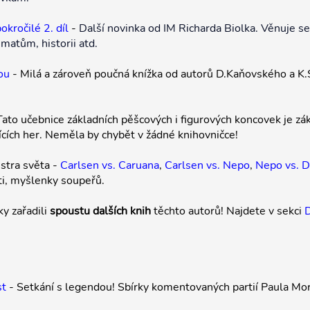
kročilé 2. díl
-
Další novinka od IM Richarda Biolka. Věnuje s
matům, historii atd.
ou
- Milá a zároveň poučná knížka od autorů D.Kaňovského a K.
Tato učebnice základních pěšcových i figurových koncovek je z
cích her. Neměla by chybět v žádné knihovničce!
istra světa -
Carlsen vs. Caruana
,
Carlsen vs. Nepo
,
Nepo vs. D
ti, myšlenky soupeřů.
ky zařadili
spoustu dalších knih
těchto autorů! Najdete v sekci
D
st
- Setkání s legendou! Sbírky komentovaných partií Paula Mo