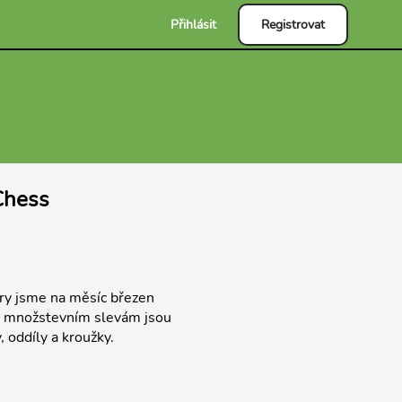
Přihlásit
Registrovat
Chess
éry jsme na měsíc březen
íky množstevním slevám jsou
 oddíly a kroužky.