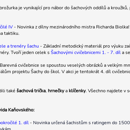
brožurka je vynikající pro nábor do šachových oddílů a kroužků,
čilé IV
- Novinka z dílny mezinárodního mistra Richarda Biolka
 taktiku.
ele a trenéry šachu
- Základní metodický materiál pro výuku za
néry. Tvoří jeden celek s
Šachovými cvičebnicemi 1. - 7. díl
a s
Barevná cvičebnice se spoustou veselých obrázků a velkým mno
lům projektu Šachy do škol. V akci je tentokrát 4. díl cvičebnic
ili také
šachová trička
,
hrnečky
a
klíčenky
. Všechno najdete v 
vida Kaňovského:
kročilé 1. díl
-
Novinka určená šachistům s ratingem do 150
ovkám.