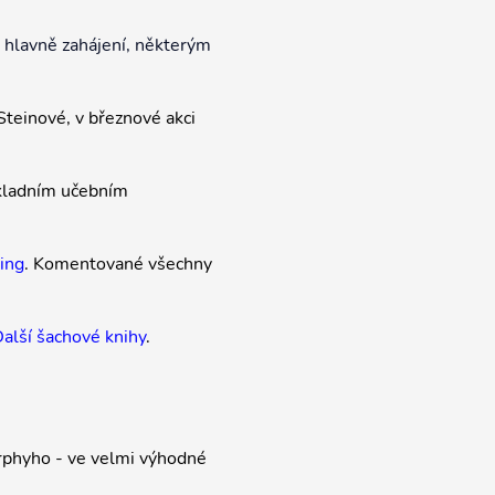
e hlavně zahájení, některým
Steinové, v březnové akci
ákladním učebním
ing
. Komentované všechny
alší šachové knihy
.
rphyho - ve velmi výhodné