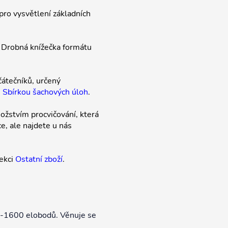
 pro vysvětlení základních
! Drobná knížečka formátu
čátečníků, určený
e
Sbírkou šachových úloh
.
žstvím procvičování, která
e, ale najdete u nás
sekci
Ostatní zboží
.
0-1600 elobodů. Věnuje se