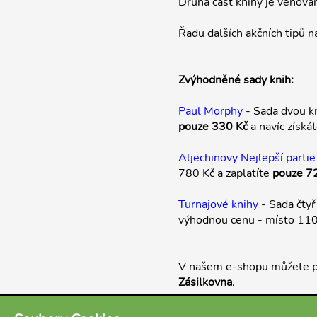
Druhá část knihy je věnová
Řadu dalších akčních tipů n
Zvýhodněné sady knih:
Paul Morphy
- Sada dvou k
pouze 330 Kč
a navíc získá
Aljechinovy Nejlepší partie
780 Kč a zaplatíte
pouze 7
Turnajové knihy
- Sada čtyř
výhodnou cenu - místo 11
V našem e-shopu můžete p
Zásilkovna
.
Těšíme se na Váš nákup v