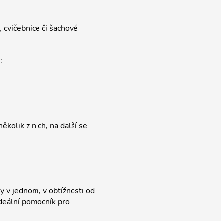
 cvičebnice či šachové
i
:
ěkolik z nich, na další se
y v jednom, v obtížnosti od
deální pomocník pro