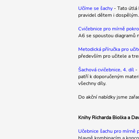
Učíme se šachy
- Tato útlá 
pravidel dětem i dospělým.
Cvičebnice pro mírně pokro
A6 se spoustou diagramů na
Metodická příručka pro učit
především pro učitele a tre
Šachová cvičebnice, 4. díl
- 
patří k doporučeným materiá
všechny díly.
Do akční nabídky jsme zařad
Knihy Richarda Biolka a Da
Učebnice šachu pro mírně po
hlavně kombinacím a konc