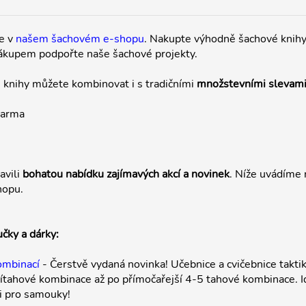
e v
našem šachovém e-shopu
. Nakupte výhodně šachové knihy,
ákupem podpořte naše šachové projekty.
 knihy můžete kombinovat i s tradičními
množstevními slevam
darma
avili
bohatou nabídku zajímavých akcí a novinek
. Níže uvádíme n
hopu.
učky a dárky:
ombinací
- Čerstvě vydaná novinka! Učebnice a cvičebnice taktik
ítahové kombinace až po přímočařejší 4-5 tahové kombinace. I
 i pro samouky!