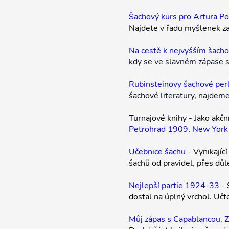
Šachový kurs pro Artura P
Najdete v řadu myšlenek z
Na cestě k nejvyšším šach
kdy se ve slavném zápase s
Rubinsteinovy šachové per
šachové literatury, najde
Turnajové knihy - Jako akčn
Petrohrad 1909
,
New York
Učebnice šachu
- Vynikajíc
šachů od pravidel, přes důle
Nejlepší partie 1924-33
- 
dostal na úplný vrchol. Učt
Můj zápas s Capablancou, 