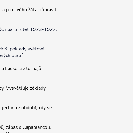
ta pro svého žáka připravil.
ch partií z let 1923-1927,
ětší poklady světové
ých partií.
 a Laskera z turnajů
cy. Vysvětluje základy
jechina z období, kdy se
svůj zápas s Capablancou.