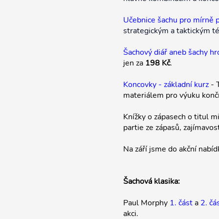
Učebnice šachu pro mírně po
strategickým a taktickým té
Šachový diář aneb šachy hr
jen za
198 Kč
.
Koncovky - základní kurz
- 
materiálem pro výuku končí
Knížky o zápasech o titul m
partie ze zápasů, zajímavos
Na září jsme do akční nabíd
Šachová klasika:
Paul Morphy
1. část
a
2. čá
akci.