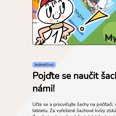
Jednotlivci
Pojďte se naučit ša
námi!
Učte se a procvičujte šachy na počítači, 
tabletu. Za vyřešené šachové kvízy získá