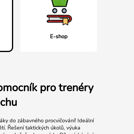
E-shop
omocník pro trenéry
achu
áky do zábavného procvičování! Ideální
í. Řešení taktických úkolů, výuka