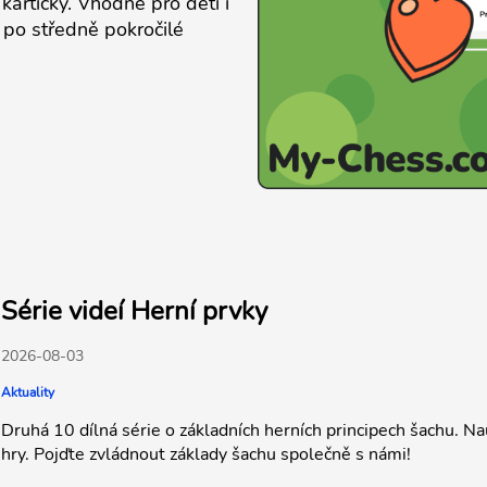
kartičky. Vhodné pro děti i
 po středně pokročilé
Série videí Herní prvky
2026-08-03
Aktuality
Druhá 10 dílná série o základních herních principech šachu. Nau
hry. Pojďte zvládnout základy šachu společně s námi!