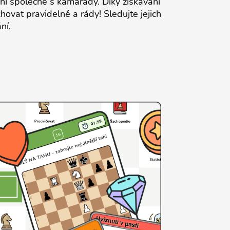
ní společně s kamarády. Díky získávání
ovat pravidelně a rády! Sledujte jejich
ní.