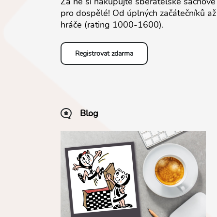
Za ně si nakupujte sběratelské šachové 
pro dospělé! Od úplných začátečníků až
hráče (rating 1000-1600).
Registrovat zdarma
Blog