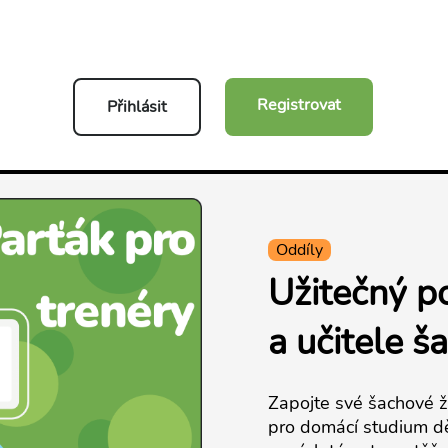
Registrovat
Přihlásit
Oddíly
Užitečný p
a učitele š
Zapojte své šachové ž
pro domácí studium dět