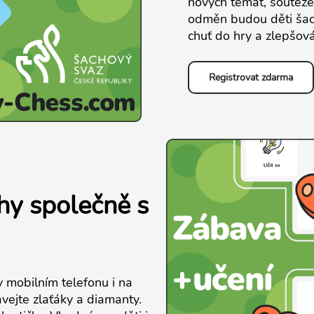
nových témat, soutěže
odměn budou děti šach
chuť do hry a zlepšová
Registrovat zdarma
chy společně s
v mobilním telefonu i na
vejte zlaťáky a diamanty.