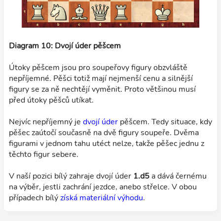
Diagram 10: Dvojí úder pěšcem
Útoky pěšcem jsou pro soupeřovy figury obzvláště
nepříjemné. Pěšci totiž mají nejmenší cenu a silnější
figury se za ně nechtějí vyměnit. Proto většinou musí
před útoky pěšců utíkat.
Nejvíc nepříjemný je
dvojí úder
pěšcem. Tedy situace, kdy
pěšec zaútočí současně na dvě figury soupeře. Dvěma
figurami v jednom tahu utéct nelze, takže pěšec jednu z
těchto figur sebere.
V naší pozici bílý zahraje dvojí úder
1.d5
a dává černému
na výběr, jestli zachrání jezdce, anebo střelce. V obou
případech bílý
získá materiální výhodu
.