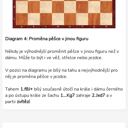
Diagram 4: Proměna pěšce v jinou figuru
Někdy je výhodnější proměnit pěšce v jinou figuru než v
dámu. Může to být i ve věž, střelce nebo jezdce.
V pozici na diagramu je bílý na tahu a nejvýhodnější pro
něj je proměna pěšce v jezdce.
Tahem
1.f8J+
bílý současně útočí na krále i dámu černého
a po ústupu krále ze šachu
1...Kg7
zahraje
2.Jxd7
a v
partii
zvítězí
.