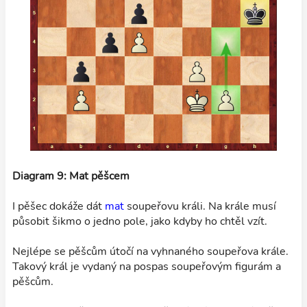
Diagram 9: Mat pěšcem
I pěšec dokáže dát
mat
soupeřovu králi. Na krále musí
působit šikmo o jedno pole, jako kdyby ho chtěl vzít.
Nejlépe se pěšcům útočí na vyhnaného soupeřova krále.
Takový král je vydaný na pospas soupeřovým figurám a
pěšcům.