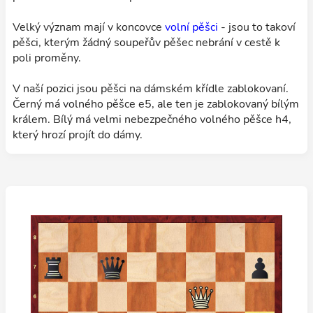
Velký význam mají v koncovce
volní pěšci
- jsou to takoví
pěšci, kterým žádný soupeřův pěšec nebrání v cestě k
poli proměny.
V naší pozici jsou pěšci na dámském křídle zablokovaní.
Černý má volného pěšce e5, ale ten je zablokovaný bílým
králem. Bílý má velmi nebezpečného volného pěšce h4,
který hrozí projít do dámy.