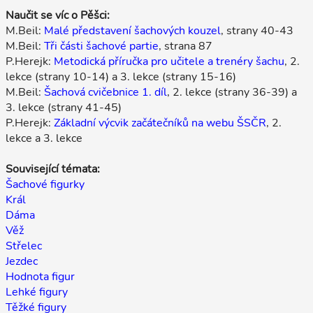
Naučit se víc o Pěšci:
M.Beil:
Malé představení šachových kouzel
, strany 40-43
M.Beil:
Tři části šachové partie
, strana 87
P.Herejk:
Metodická příručka pro učitele a trenéry šachu
, 2.
lekce (strany 10-14) a 3. lekce (strany 15-16)
M.Beil:
Šachová cvičebnice 1. díl
, 2. lekce (strany 36-39) a
3. lekce (strany 41-45)
P.Herejk:
Základní výcvik začátečníků na webu ŠSČR
, 2.
lekce a 3. lekce
Související témata:
Šachové figurky
Král
Dáma
Věž
Střelec
Jezdec
Hodnota figur
Lehké figury
Těžké figury