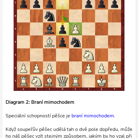
Diagram 2: Braní mimochodem
Speciální schopností pěšce je
braní mimochodem
.
Když soupeřův pěšec udělá tah o dvě pole dopředu, může
ho náš pěšec vzít stejným způsobem, jakým by ho vzal při