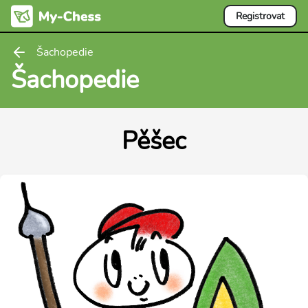
Registrovat
Šachopedie
Šachopedie
Pěšec