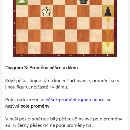
Diagram 3: Proměna pěšce v dámu
Když pěšec dojde až na konec šachovnice, promění se v
jinou figuru, nejčastěji v dámu.
Pole, na kterém se
pěšec promění v jinou figuru
, se
nazývá
pole proměny
.
V naší pozici směřuje bílý pěšec a5 na své pole proměny
a8. A černý pěšec h4 na pole proměny h1.