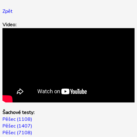
Zpět
Video:
Šachové testy:
Pěšec (1108)
Pěšec (1407)
Pěšec (7108)