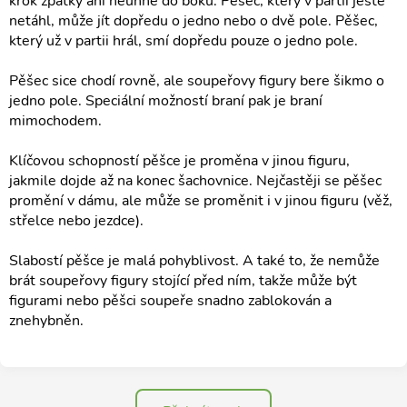
krok zpátky ani neuhne do boku. Pěšec, který v partii ještě
netáhl, může jít dopředu o jedno nebo o dvě pole. Pěšec,
který už v partii hrál, smí dopředu pouze o jedno pole.
Pěšec sice chodí rovně, ale soupeřovy figury bere šikmo o
jedno pole. Speciální možností braní pak je braní
mimochodem.
Klíčovou schopností pěšce je proměna v jinou figuru,
jakmile dojde až na konec šachovnice. Nejčastěji se pěšec
promění v dámu, ale může se proměnit i v jinou figuru (věž,
střelce nebo jezdce).
Slabostí pěšce je malá pohyblivost. A také to, že nemůže
brát soupeřovy figury stojící před ním, takže může být
figurami nebo pěšci soupeře snadno zablokován a
znehybněn.