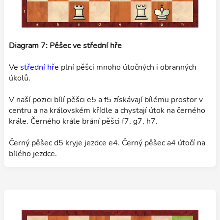
Diagram 7: Pěšec ve střední hře
Ve
střední hře
plní pěšci mnoho útočných i obranných
úkolů.
V naší pozici bílí pěšci e5 a f5 získávají bílému prostor v
centru a na královském křídle a chystají útok na černého
krále. Černého krále brání pěšci f7, g7, h7.
Černý pěšec d5 kryje jezdce e4. Černý pěšec a4 útočí na
bílého jezdce.