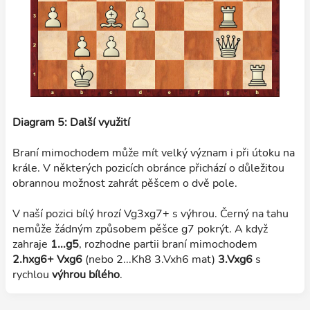
Diagram 5: Další využití
Braní mimochodem může mít velký význam i při útoku na
krále. V některých pozicích obránce přichází o důležitou
obrannou možnost zahrát pěšcem o dvě pole.
V naší pozici bílý hrozí Vg3xg7+ s výhrou. Černý na tahu
nemůže žádným způsobem pěšce g7 pokrýt. A když
zahraje
1...g5
, rozhodne partii braní mimochodem
2.hxg6+ Vxg6
(nebo 2...Kh8 3.Vxh6 mat)
3.Vxg6
s
rychlou
výhrou bílého
.