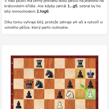
V naší pozici má černý převahu dvou pěšců na jednoho na
královském křídle. Ale kdyby zahrál
1...g5
, sebral by ho
bílý mimochodem
2.hxg6
.
Díky tomu vyhraje bílý, protože zahraje a4-a5 a vytvoří si
volného pěšce, který partii rozhodne.