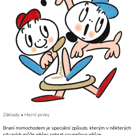
Základy • Herní prvky
Braní mimochodem je speciální způsob, kterým v některých
situacích může pěšec sebrat soupeřova pěšce.