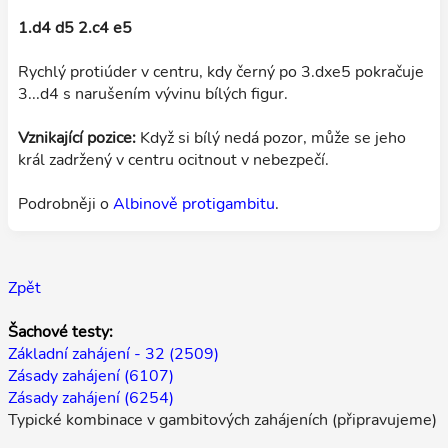
1.d4 d5 2.c4 e5
Rychlý protiúder v centru, kdy černý po 3.dxe5 pokračuje
3...d4 s narušením vývinu bílých figur.
Vznikající pozice:
Když si bílý nedá pozor, může se jeho
král zadržený v centru ocitnout v nebezpečí.
Podrobněji o
Albinově protigambitu
.
Zpět
Šachové testy:
Základní zahájení - 32 (2509)
Zásady zahájení (6107)
Zásady zahájení (6254)
Typické kombinace v gambitových zahájeních (připravujeme)