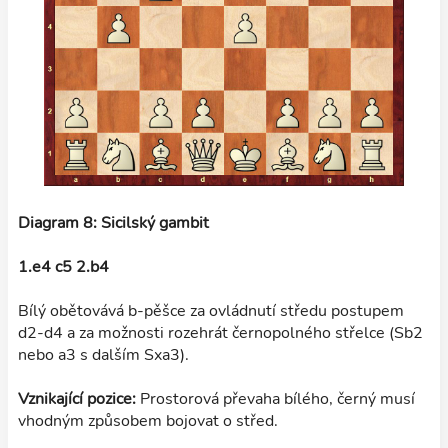
Diagram 8: Sicilský gambit
1.e4 c5 2.b4
Bílý obětovává b-pěšce za ovládnutí středu postupem
d2-d4 a za možnosti rozehrát černopolného střelce (Sb2
nebo a3 s dalším Sxa3).
Vznikající pozice:
Prostorová převaha bílého, černý musí
vhodným způsobem bojovat o střed.