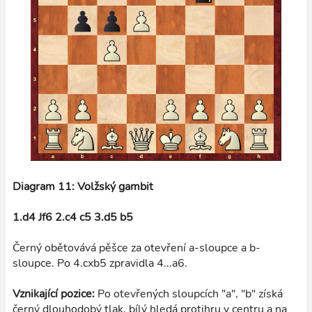
Diagram 11: Volžský gambit
1.d4 Jf6 2.c4 c5 3.d5 b5
Černý obětovává pěšce za otevření a-sloupce a b-
sloupce. Po 4.cxb5 zpravidla 4...a6.
Vznikající pozice:
Po otevřených sloupcích "a", "b" získá
černý dlouhodobý tlak, bílý hledá protihru v centru a na