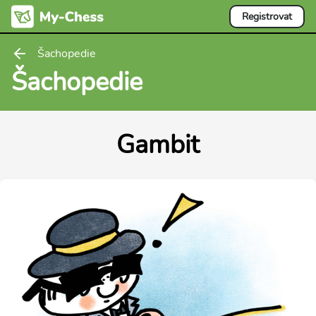
Registrovat
Šachopedie
Šachopedie
Gambit