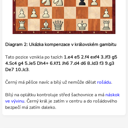
Diagram 2: Ukázka kompenzace v královském gambitu
Tato pozice vznikla po tazích
1.e4 e5 2.f4 exf4 3.Jf3 g5
4.Sc4 g4 5.Je5 Dh4+ 6.Kf1 Jh6 7.d4 d6 8.Jd3 f3 9.g3
De7 10.Jc3
.
Černý má pěšce navíc a bílý už nemůže dělat
rošádu
.
Bílý na oplátku kontroluje střed šachovnice a má
náskok
ve vývinu
. Černý král je zatím v centru a do rošádového
bezpečí má zatím daleko.