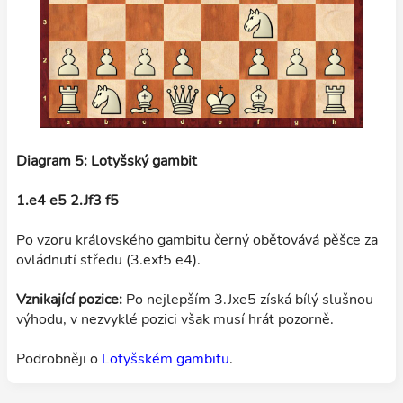
Diagram 5: Lotyšský gambit
1.e4 e5 2.Jf3 f5
Po vzoru královského gambitu černý obětovává pěšce za
ovládnutí středu (3.exf5 e4).
Vznikající pozice:
Po nejlepším 3.Jxe5 získá bílý slušnou
výhodu, v nezvyklé pozici však musí hrát pozorně.
Podrobněji o
Lotyšském gambitu
.