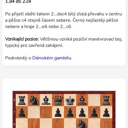
1.d4 d5 2.c4
Po přijetí oběti tahem 2...dxc4 bílý získá převahu v centru
a pěšce c4 stejně časem sebere. Černý nejčastěji pěšce
nebere a hraje 2...e6 nebo 2...c6.
Vznikající pozice:
Většinou vzniká poziční manévrovací boj,
typický pro zavřená zahájení.
Podrobněji o
Dámském gambitu
.