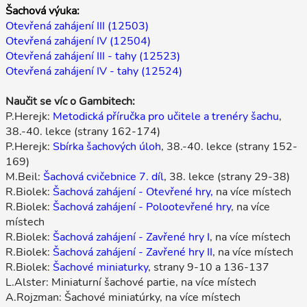
Šachová výuka:
Otevřená zahájení III (12503)
Otevřená zahájení IV (12504)
Otevřená zahájení III - tahy (12523)
Otevřená zahájení IV - tahy (12524)
Naučit se víc o Gambitech:
P.Herejk:
Metodická příručka pro učitele a trenéry šachu
,
38.-40. lekce (strany 162-174)
P.Herejk:
Sbírka šachových úloh
, 38.-40. lekce (strany 152-
169)
M.Beil:
Šachová cvičebnice 7. díl
, 38. lekce (strany 29-38)
R.Biolek:
Šachová zahájení - Otevřené hry,
na více místech
R.Biolek:
Šachová zahájení - Polootevřené hry
, na více
místech
R.Biolek:
Šachová zahájení - Zavřené hry I
, na více místech
R.Biolek:
Šachová zahájení - Zavřené hry II
, na více místech
R.Biolek:
Šachové miniaturky
, strany 9-10 a 136-137
L.Alster: Miniaturní šachové partie, na více místech
A.Rojzman: Šachové miniatúrky, na více místech