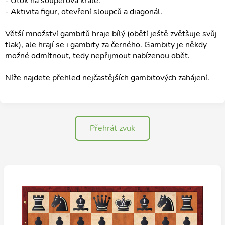
- Útok na soupeřova krále.
- Aktivita figur, otevření sloupců a diagonál.
Větší množství gambitů hraje bílý (obětí ještě zvětšuje svůj
tlak), ale hrají se i gambity za černého. Gambity je někdy
možné odmítnout, tedy nepřijmout nabízenou oběť.
Níže najdete přehled nejčastějších gambitových zahájení.
Přehrát zvuk