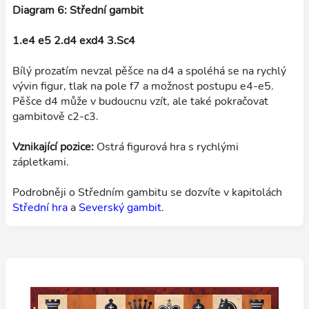
Diagram 6: Střední gambit
1.e4 e5 2.d4 exd4 3.Sc4
Bílý prozatím nevzal pěšce na d4 a spoléhá se na rychlý
vývin figur, tlak na pole f7 a možnost postupu e4-e5.
Pěšce d4 může v budoucnu vzít, ale také pokračovat
gambitově c2-c3.
Vznikající pozice:
Ostrá figurová hra s rychlými
zápletkami.
Podrobněji o Středním gambitu se dozvíte v kapitolách
Střední hra
a
Severský gambit
.