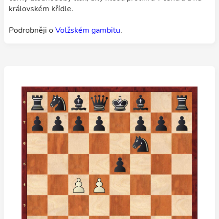
královském křídle.
Podrobněji o
Volžském gambitu
.