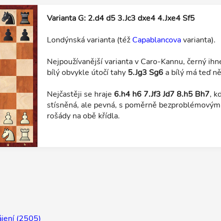
Varianta G: 2.d4 d5 3.Jc3 dxe4 4.Jxe4 Sf5
Londýnská varianta (též
Capablancova
varianta).
Nejpoužívanější varianta v Caro-Kannu, černý ihne
bílý obvykle útočí tahy
5.Jg3 Sg6
a bílý má teď ně
Nejčastěji se hraje
6.h4 h6 7.Jf3 Jd7 8.h5 Bh7
, k
stísněná, ale pevná, s poměrně bezproblémovým
rošády na obě křídla.
)
jení (2505)