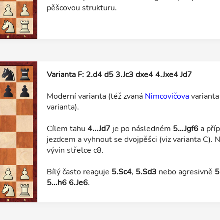
pěšcovou strukturu.
Varianta F: 2.d4 d5 3.Jc3 dxe4 4.Jxe4 Jd7
Moderní varianta (též zvaná
Nimcovičova
variant
varianta).
Cílem tahu
4...Jd7
je po následném
5...Jgf6
a pří
jezdcem a vyhnout se dvojpěšci (viz varianta C).
vývin střelce c8.
Bílý často reaguje
5.Sc4
,
5.Sd3
nebo agresivně
5
5...h6 6.Je6
.