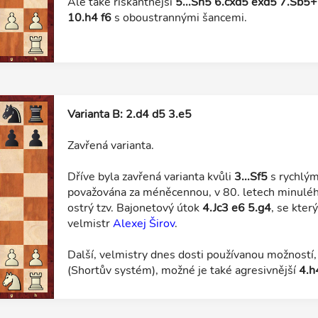
Ale také riskantnější
5...Sh5 6.cxd5 exd5 7.Sb5+
10.h4 f6
s oboustrannými šancemi.
Varianta B: 2.d4 d5 3.e5
Zavřená varianta.
Dříve byla zavřená varianta kvůli
3...Sf5
s rychlým
považována za méněcennou, v 80. letech minulého
ostrý tzv. Bajonetový útok
4.Jc3 e6 5.g4
, se kter
velmistr
Alexej Širov
.
Další, velmistry dnes dosti používanou možností,
(Shortův systém), možné je také agresivnější
4.h