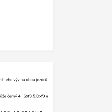
rychlého vývinu obou jezdců
že černý
4...Sxf3 5.Dxf3
a