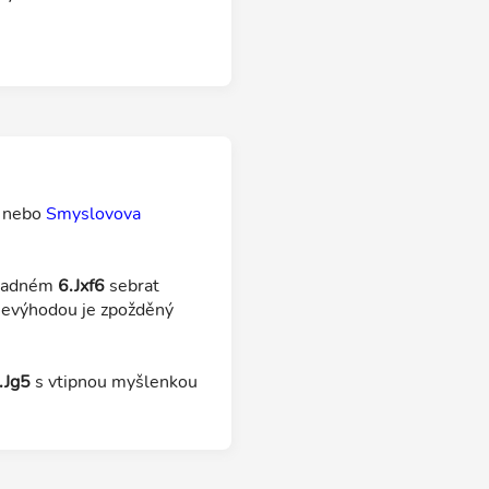
a nebo
Smyslovova
padném
6.Jxf6
sebrat
 Nevýhodou je zpožděný
.Jg5
s vtipnou myšlenkou