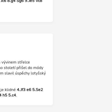
 Jc6 8.g4 Sg6 9.Je5 Vc8
 vývinem střelce
 století přišel do módy
ým slavil úspěchy lotyšský
 je klidné
4.Jf3 e6 5.Se2
4 h5 5.c4
.