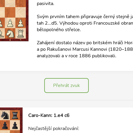
pasivita.
Svým prvním tahem připravuje černý stejně 
tah 2...d5. Výhodou oproti Francouzské obraně
bělopolného střelce.
Zahájení dostalo název po britském hráči Ho
a po Rakušanovi Marcusi Kannovi (1820–1886)
analyzovali a v roce 1886 publikovali.
Přehrát zvuk
Caro-Kann: 1.e4 c6
Nejčastější pokračování: