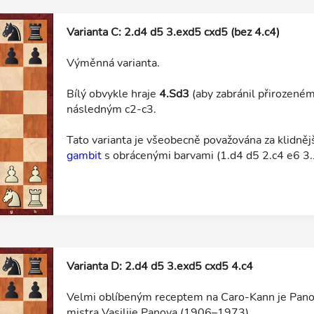
Varianta C: 2.d4 d5 3.exd5 cxd5 (bez 4.c4)
Výměnná varianta.
Bílý obvykle hraje
4.Sd3
(aby zabránil přirozeném
následným c2-c3.
Tato varianta je všeobecně považována za klidnějš
gambit
s obrácenými barvami (1.d4 d5 2.c4 e6 3.J
Varianta D: 2.d4 d5 3.exd5 cxd5 4.c4
Velmi oblíbeným receptem na Caro-Kann je Pano
mistra Vasilije Panova (1906–1973).