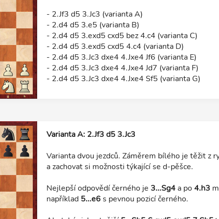
- 2.Jf3 d5 3.Jc3 (varianta A)
- 2.d4 d5 3.e5 (varianta B)
- 2.d4 d5 3.exd5 cxd5 bez 4.c4 (varianta C)
- 2.d4 d5 3.exd5 cxd5 4.c4 (varianta D)
- 2.d4 d5 3.Jc3 dxe4 4.Jxe4 Jf6 (varianta E)
- 2.d4 d5 3.Jc3 dxe4 4.Jxe4 Jd7 (varianta F)
- 2.d4 d5 3.Jc3 dxe4 4.Jxe4 Sf5 (varianta G)
Varianta A: 2.Jf3 d5 3.Jc3
Varianta dvou jezdců. Záměrem bílého je těžit z 
a zachovat si možnosti týkající se d-pěšce.
Nejlepší odpovědí černého je
3...Sg4
a po
4.h3
mů
například
5...e6
s pevnou pozicí černého.