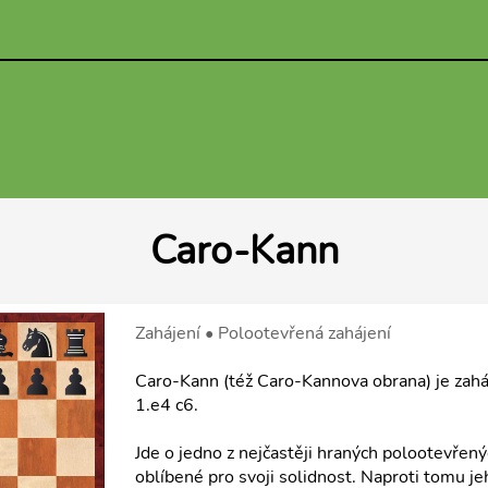
Caro-Kann
Zahájení • Polootevřená zahájení
Caro-Kann (též Caro-Kannova obrana) je zahá
1.e4 c6.
Jde o jedno z nejčastěji hraných polootevřenýc
oblíbené pro svoji solidnost. Naproti tomu je