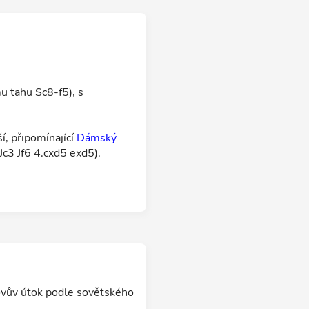
u tahu Sc8-f5), s
í, připomínající
Dámský
c3 Jf6 4.cxd5 exd5).
vův útok podle sovětského