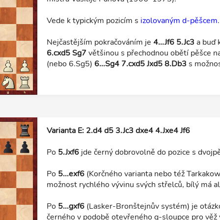
Vede k typickým pozicím s
izolovaným d-pěšcem
.
Nejčastějším pokračováním je
4...Jf6 5.Jc3
a buď k
6.cxd5 Sg7
většinou s přechodnou obětí pěšce n
(nebo 6.Sg5)
6...Sg4 7.cxd5 Jxd5 8.Db3
s možnost
Varianta E: 2.d4 d5 3.Jc3 dxe4 4.Jxe4 Jf6
Po
5.Jxf6
jde černý dobrovolně do pozice s dvojp
Po
5...exf6
(Korčného varianta nebo též Tarkakow
možnost rychlého vývinu svých střelců, bílý má a
Po
5...gxf6
(Lasker-Bronštejnův systém) je otáz
černého v podobě otevřeného g-sloupce pro věž