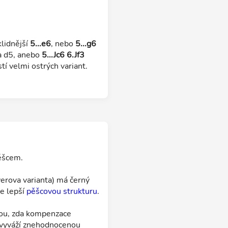
lidnější
5...e6
, nebo
5...g6
a d5, anebo
5...Jc6 6.Jf3
í velmi ostrých variant.
ěšcem.
erova varianta) má černý
le lepší
pěšcovou strukturu
.
kou, zda kompenzace
 vyváží znehodnocenou