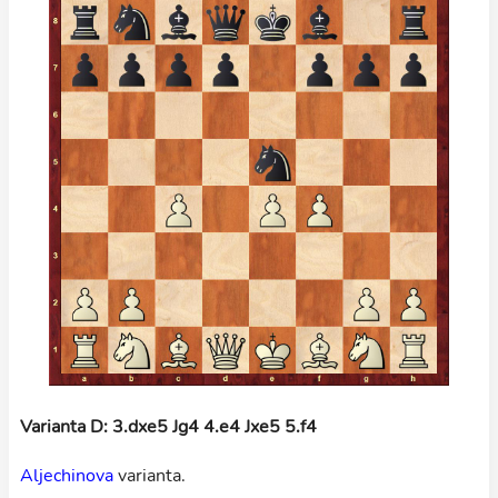
Varianta D: 3.dxe5 Jg4 4.e4 Jxe5 5.f4
Aljechinova
varianta.