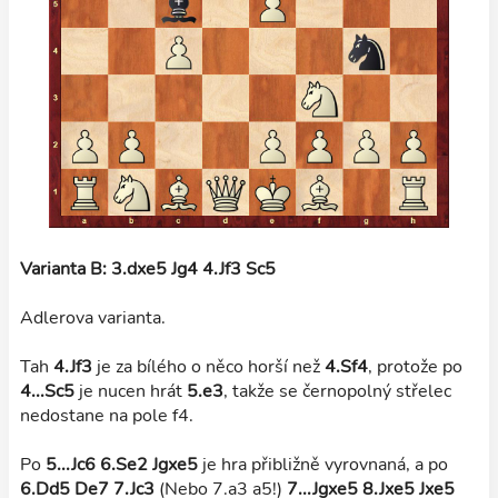
Varianta B: 3.dxe5 Jg4 4.Jf3 Sc5
Adlerova varianta.
Tah
4.Jf3
je za bílého o něco horší než
4.Sf4
, protože po
4...Sc5
je nucen hrát
5.e3
, takže se černopolný střelec
nedostane na pole f4.
Po
5...Jc6 6.Se2 Jgxe5
je hra přibližně vyrovnaná, a po
6.Dd5 De7 7.Jc3
(Nebo 7.a3 a5!)
7...Jgxe5 8.Jxe5 Jxe5