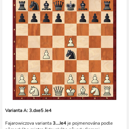
Varianta A: 3.dxe5 Je4
Fajarowiczova varianta
3...Je4
je pojmenována podle