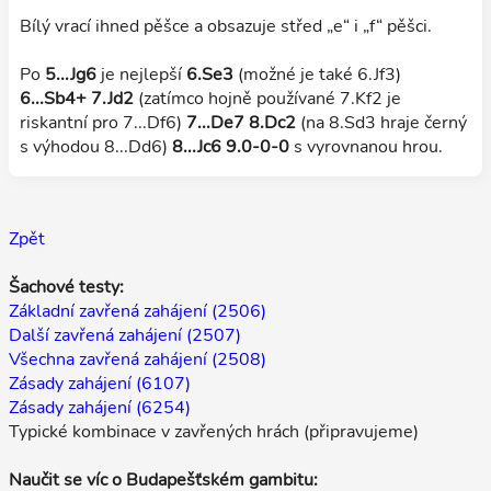
Bílý vrací ihned pěšce a obsazuje střed „e“ i „f“ pěšci.
Po
5...Jg6
je nejlepší
6.Se3
(možné je také 6.Jf3)
6...Sb4+ 7.Jd2
(zatímco hojně používané 7.Kf2 je
riskantní pro 7...Df6)
7...De7 8.Dc2
(na 8.Sd3 hraje černý
s výhodou 8...Dd6)
8...Jc6 9.0-0-0
s vyrovnanou hrou.
Zpět
Šachové testy:
Základní zavřená zahájení (2506)
Další zavřená zahájení (2507)
Všechna zavřená zahájení (2508)
Zásady zahájení (6107)
Zásady zahájení (6254)
Typické kombinace v zavřených hrách (připravujeme)
Naučit se víc o Budapešťském gambitu: