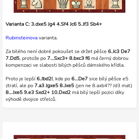
Varianta C: 3.dxe5 Jg4 4.Sf4 Jc6 5.Jf3 Sb4+
Rubinsteinova
varianta.
Za bílého není dobré pokoušet se držet pěšce
6.Jc3 De7
7.Dd5
, protože po
7...Sxc3+ 8.bxc3 f6
má černý dobrou
kompenzaci ve slabosti bílých pěšců dámského křídla.
Proto je lepší
6.Jbd2!
, kde po
6...De7
sice bílý pěšce e5
ztratí, ale po
7.a3 Jgxe5 8.Jxe5
(jen ne 8.axb4?? Jd3 mat)
8...Jxe5 9.e3 Sxd2+ 10.Dxd2
má bílý lepší pozici díky
výhodě dvojice střelců.