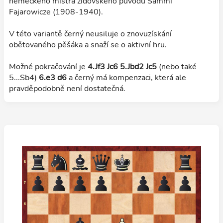
německého mistra židovského původu Sammi
Fajarowicze (1908-1940).
V této variantě černý neusiluje o znovuzískání
obětovaného pěšáka a snaží se o aktivní hru.
Možné pokračování je
4.Jf3 Jc6 5.Jbd2 Jc5
(nebo také
5...Sb4)
6.e3 d6
a černý má kompenzaci, která ale
pravděpodobně není dostatečná.