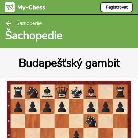
Registrovat
Šachopedie
Šachopedie
Budapešťský gambit