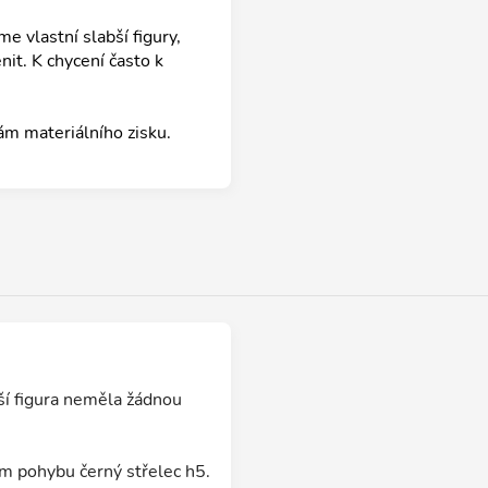
e vlastní slabší figury,
it. K chycení často k
ám materiálního zisku.
jší figura neměla žádnou
em pohybu černý střelec h5.