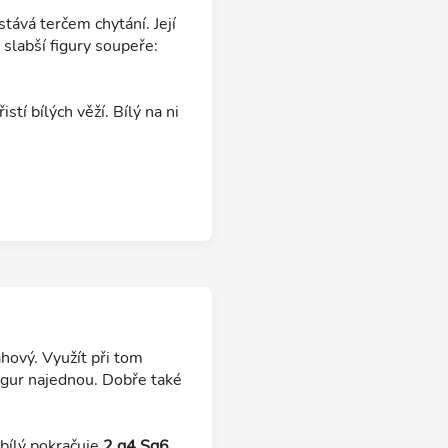
stává terčem chytání. Její
slabší figury soupeře:
tí bílých věží. Bílý na ni
hový. Využít při tom
gur najednou. Dobře také
bílý pokračuje
2.g4 Sg6