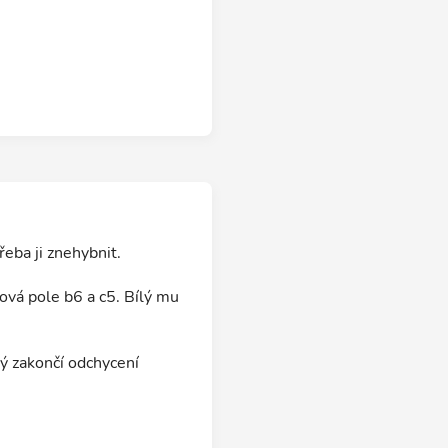
eba ji znehybnit.
ková pole b6 a c5. Bílý mu
ílý zakončí odchycení