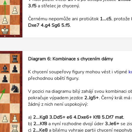
3.f5
a střelec je chycený.
Černému nepomůže ani protiútok
1...c5
, protože 
Dxe7 4.g4 Sg6 5.f5
.
Diagram 6: Kombinace s chycením dámy
K chycení soupeřovy figury mohou vést i vtipné
k
přechodnou obětí figury.
V pozici na diagramu bílý zahájí svou kombinaci o
pokračuje výpadem jezdce
2.Jg5+
. Černý král má 
žádný z nich není uspokojivý:
a)
2...Kg8 3.Dd5+ e6 4.Dxe6+ Kf8 5.Df7 mat
.
b)
2...Kf8
a nyní rozhodne dvojí úder
3.Je6+
se zi
c)
2...Ke8
a bílému vyhraje partii chycení nepohy