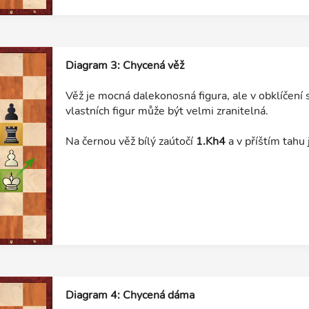
Diagram 3: Chycená věž
Věž je mocná dalekonosná figura, ale v obklíčení 
vlastních figur může být velmi zranitelná.
Na černou věž bílý zaútočí
1.Kh4
a v příštím tahu 
Diagram 4: Chycená dáma