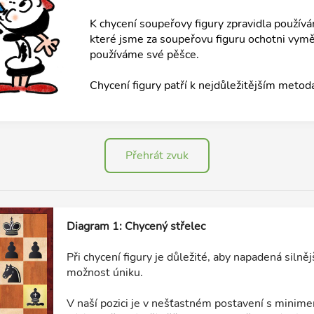
K chycení soupeřovy figury zpravidla používám
které jsme za soupeřovu figuru ochotni vyměn
používáme své pěšce.
Chycení figury patří k nejdůležitějším metod
Přehrát zvuk
Diagram 1: Chycený střelec
Při chycení figury je důležité, aby napadená silně
možnost úniku.
V naší pozici je v nešťastném postavení s minim