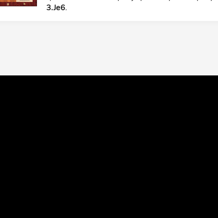
3.Je6
.