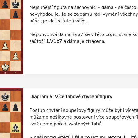
Nejsilnější figura na šachovnici - dáma - se často 
nevýhodou je, že se za dámu rádi vymění všechny 
pěšci, jezdci, střelci i věže.
Nepohyblivá dáma na a7 se v této pozici stane kořis
zaútočí
1.V1b7
a dáma je ztracena.
Diagram 5: Více tahové chycení figury
Postup chytání soupeřovy figury může být i víceta
můžeme nešikovné postavení více soupeřových fi
zvažujeme pořadí zvolených tahů.
V naší pozici vítězí
1.f4
a po ústupu jezdce
1...Jc6