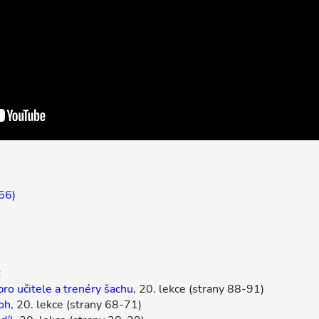
366)
:
pro učitele a trenéry šachu
, 20. lekce (strany 88-91)
oh
, 20. lekce (strany 68-71)