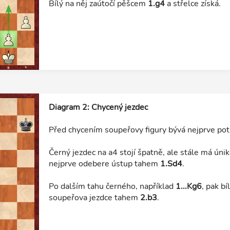
Bílý na něj zaútočí pěšcem
1.g4
a střelce získá.
Diagram 2: Chycený jezdec
Před chycením soupeřovy figury bývá nejprve potř
Černý jezdec na a4 stojí špatně, ale stále má úni
nejprve odebere ústup tahem
1.Sd4
.
Po dalším tahu černého, například
1...Kg6
, pak b
soupeřova jezdce tahem
2.b3
.