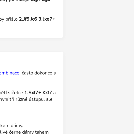
by přišlo
2.Jf5 Jc6 3.Jxe7+
ombinace
, často dokonce s
bětí střelce
1.Sxf7+ Kxf7
a
nyní tři různé ústupu, ale
skem dámy.
blivé černé dámy tahem