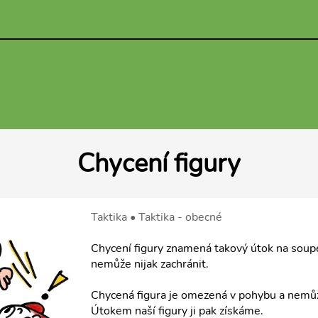
Chycení figury
Taktika • Taktika - obecné
Chycení figury znamená takový útok na soupeř
nemůže nijak zachránit.
Chycená figura je omezená v pohybu a nemůž
Útokem naší figury ji pak získáme.