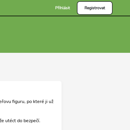
Přihlásit
Registrovat
ovu figuru, po které ji už
e utéct do bezpečí.