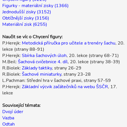
Figurky - materiální zisky (1366)
Jednodušší zisky (3152)
Obtížnější zisky (3156)
Materiální zisk (6255)
Naučit se víc o Chycení figury:
P.Herejk:
Metodická příručka pro učitele a trenéry šachu
, 20.
lekce (strany 88-91)
P.Herejk:
Sbírka šachových úloh
, 20. lekce (strany 68-71)
M.Beil:
Šachová cvičebnice 4. díl
, 20. lekce (strany 38-39)
R.Biolek:
Základy taktiky
, strany 26-29
R.Biolek:
Šachové miniaturky
, strany 23-28
L.Pachman: Střední hra v šachové praxi, strany 57-59
P.Herejk:
Základní výcvik začátečníků na webu ŠSČR
, 17.
lekce
Související témata:
Dvojí úder
Vazba
Odtah