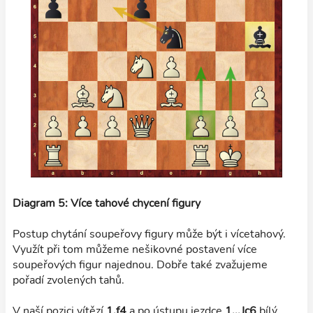
Diagram 5: Více tahové chycení figury
Postup chytání soupeřovy figury může být i vícetahový.
Využít při tom můžeme nešikovné postavení více
soupeřových figur najednou. Dobře také zvažujeme
pořadí zvolených tahů.
V naší pozici vítězí
1.f4
a po ústupu jezdce
1...Jc6
bílý