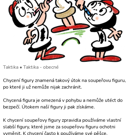
Taktika • Taktika - obecné
Chycení figury znamená takový útok na soupeřovu figuru,
po které ji už nemůže nijak zachránit.
Chycená figura je omezená v pohybu a nemůže utéct do
bezpečí. Útokem naší figury ji pak získáme.
K chycení soupeřovy figury zpravidla používáme vlastní
slabší figury, které jsme za soupeřovu figuru ochotni
vyměnit. K chycení často k používáme své pěšce.