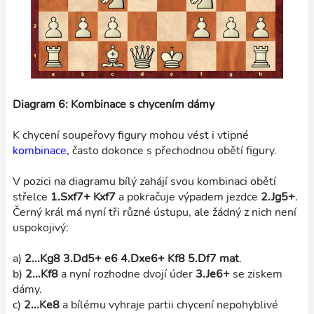
Diagram 6: Kombinace s chycením dámy
K chycení soupeřovy figury mohou vést i vtipné
kombinace
, často dokonce s přechodnou obětí figury.
V pozici na diagramu bílý zahájí svou kombinaci obětí
střelce
1.Sxf7+ Kxf7
a pokračuje výpadem jezdce
2.Jg5+
.
Černý král má nyní tři různé ústupu, ale žádný z nich není
uspokojivý:
a)
2...Kg8 3.Dd5+ e6 4.Dxe6+ Kf8 5.Df7 mat
.
b)
2...Kf8
a nyní rozhodne dvojí úder
3.Je6+
se ziskem
dámy.
c)
2...Ke8
a bílému vyhraje partii chycení nepohyblivé