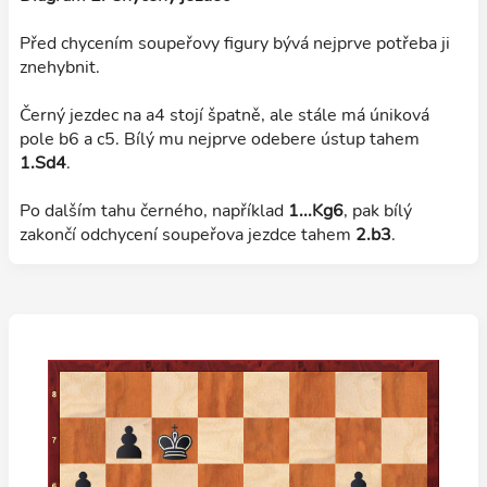
Před chycením soupeřovy figury bývá nejprve potřeba ji
znehybnit.
Černý jezdec na a4 stojí špatně, ale stále má úniková
pole b6 a c5. Bílý mu nejprve odebere ústup tahem
1.Sd4
.
Po dalším tahu černého, například
1...Kg6
, pak bílý
zakončí odchycení soupeřova jezdce tahem
2.b3
.