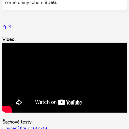
černé dámy tahem
3.Je6
.
Zpět
Video:
Šachové testy:
Chycení figury (3225)