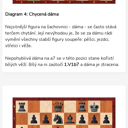
Diagram 4: Chycená dáma
Nejsilnější figura na šachovnici - dáma - se často stává
terčem chytání. Její nevýhodou je, že se za dámu rádi
vymění všechny slabší figury soupeře: pěšci, jezdci,
střelci i věže.
Nepohyblivá dáma na a7 se v této pozici stane kořistí
bílých věží. Bílý na ni zaútočí
1.V1b7
a dáma je ztracena.