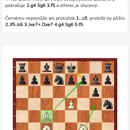
pokračuje
2.g4 Sg6 3.f5
a střelec je chycený.
Černému nepomůže ani protiútok
1...c5
, protože by přišlo
2.Jf5 Jc6 3.Jxe7+ Dxe7 4.g4 Sg6 5.f5
.