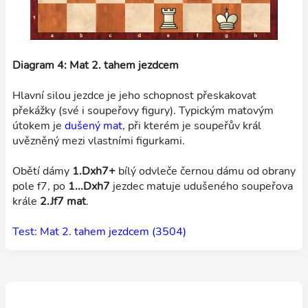
Diagram 4: Mat 2. tahem jezdcem
Hlavní silou jezdce je jeho schopnost přeskakovat
překážky (své i soupeřovy figury). Typickým matovým
útokem je
dušený mat
, při kterém je soupeřův král
uvězněný mezi vlastními figurkami.
Obětí dámy
1.Dxh7+
bílý odvleče černou dámu od obrany
pole f7, po
1...Dxh7
jezdec matuje udušeného soupeřova
krále
2.Jf7 mat
.
Test: Mat 2. tahem jezdcem (3504)