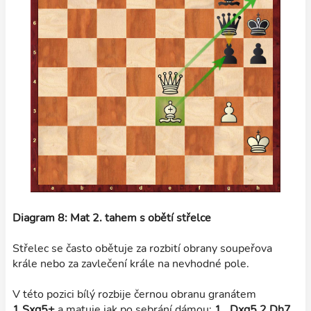
Diagram 8: Mat 2. tahem s obětí střelce
Střelec se často obětuje za rozbití obrany soupeřova
krále nebo za zavlečení krále na nevhodné pole.
V této pozici bílý rozbije černou obranu granátem
1.Sxg5+
a matuje jak po sebrání dámou:
1...Dxg5 2.Dh7