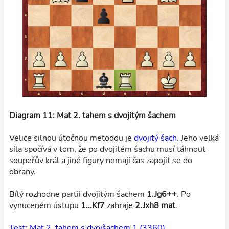
Diagram 11: Mat 2. tahem s dvojitým šachem
Velice silnou útočnou metodou je
dvojitý šach
. Jeho velká
síla spočívá v tom, že po dvojitém šachu musí táhnout
soupeřův král a jiné figury nemají čas zapojit se do
obrany.
Bílý rozhodne partii dvojitým šachem
1.Jg6++
. Po
vynuceném ústupu
1...Kf7
zahraje
2.Jxh8 mat
.
Test: Mat 2. tahem s dvojšachem 1 (3360)