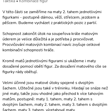
Taktika • Kombinace figur
V této části se zaměříme na maty 2. tahem jednotlivými
figurkami - postupně dámou, věží, střelcem, jezdcem a
pěšcem. Budeme vycházet z praktických pozic z partií.
Schopnost zakončit útok na soupeřova krále matovým
úderem je velice důležitá a je potřeba ji procvičovat.
Procvičování matových kombinací navíc zvyšuje celkové
kombinační schopnosti hráče.
Kromě matů jednotlivými figurami si ukážeme i maty
dosažené pomocí obětí figur. Za dosažení matového cíle se
figurky rády obětují.
Velmi účinné jsou matové útoky spojené s dvojitým
šachem. Užitečné jsou také v tréninku. Hledají se snáze než
jiné maty, takže jsou vhodné jako přechod k více tahovým
matům, postupně: maty 1. tahem, maty 2. tahem s
dvojitým šachem, maty 2. tahem, maty 3. tahem s dvojitým
šachem, maty 3. tahem, vícetahové maty.