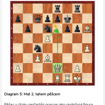
Diagram 5: Mat 2. tahem pěšcem
Pěšec v útoku nejčastěji pracuje jako podpůrná figura