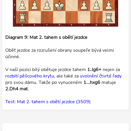
Diagram 9: Mat 2. tahem s obětí jezdce
Oběť jezdce za rozrušení obrany soupeře bývá velmi
účinné.
V naší pozici bílý obětuje jezdce tahem
1.Jg6+
nejen za
rozbití pěšcového krytu
, ale také za
uvolnění čtvrté řady
pro svou dámu. Takže po vynuceném
1...hxg6
matuje
2.Dh4 mat
.
Test: Mat 2. tahem s obětí jezdce (3509)