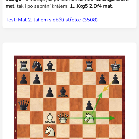
mat
, tak i po sebrání králem:
1...Kxg5 2.Df4 mat
.
Test: Mat 2. tahem s obětí střelce (3508)