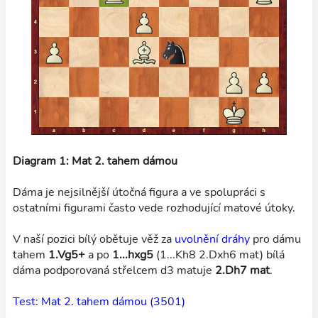
Diagram 1: Mat 2. tahem dámou
Dáma je nejsilnější útočná figura a ve spolupráci s
ostatními figurami často vede rozhodující matové útoky.
V naší pozici bílý obětuje věž za
uvolnění dráhy
pro dámu
tahem
1.Vg5+
a po
1...hxg5
(1...Kh8 2.Dxh6 mat) bílá
dáma podporovaná střelcem d3 matuje
2.Dh7 mat
.
Test: Mat 2. tahem dámou (3501)