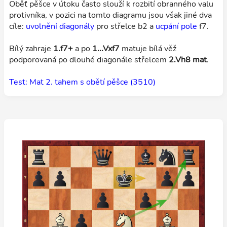
Oběť pěšce v útoku často slouží k rozbití obranného valu
protivníka, v pozici na tomto diagramu jsou však jiné dva
cíle:
uvolnění diagonály
pro střelce b2 a
ucpání pole
f7.
Bílý zahraje
1.f7+
a po
1...Vxf7
matuje bílá věž
podporovaná po dlouhé diagonále střelcem
2.Vh8 mat
.
Test: Mat 2. tahem s obětí pěšce (3510)