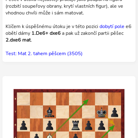
(rozbití soupeřovy obrany, krytí vlastních figur), ale ve
vhodnou chvíli může i sám matovat.
Klíčem k úspěšnému útoku je v této pozici
dobytí pole
e6
obětí dámy
1.De6+ dxe6
a pak už zakončí partii pěšec
2.dxe6 mat
.
Test: Mat 2. tahem pěšcem (3505)