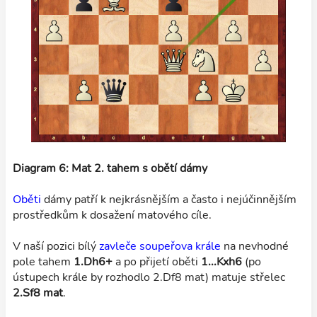
Diagram 6: Mat 2. tahem s obětí dámy
Oběti
dámy patří k nejkrásnějším a často i nejúčinnějším
prostředkům k dosažení matového cíle.
V naší pozici bílý
zavleče soupeřova krále
na nevhodné
pole tahem
1.Dh6+
a po přijetí oběti
1...Kxh6
(po
ústupech krále by rozhodlo 2.Df8 mat) matuje střelec
2.Sf8 mat
.