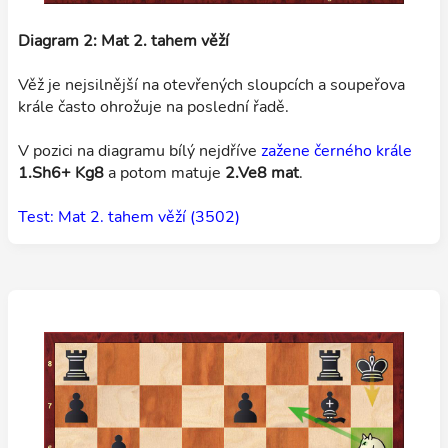
Diagram 2: Mat 2. tahem věží
Věž je nejsilnější na otevřených sloupcích a soupeřova
krále často ohrožuje na poslední řadě.
V pozici na diagramu bílý nejdříve
zažene černého krále
1.Sh6+ Kg8
a potom matuje
2.Ve8 mat
.
Test: Mat 2. tahem věží (3502)