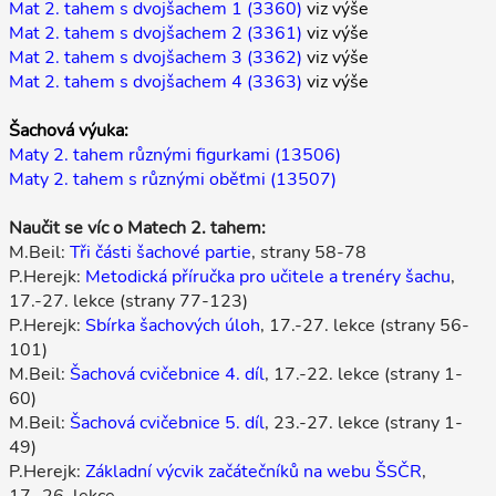
Mat 2. tahem s dvojšachem 1 (3360)
viz výše
Mat 2. tahem s dvojšachem 2 (3361)
viz výše
Mat 2. tahem s dvojšachem 3 (3362)
viz výše
Mat 2. tahem s dvojšachem 4 (3363)
viz výše
Šachová výuka:
Maty 2. tahem různými figurkami (13506)
Maty 2. tahem s různými oběťmi (13507)
Naučit se víc o Matech 2. tahem:
M.Beil:
Tři části šachové partie
, strany 58-78
P.Herejk:
Metodická příručka pro učitele a trenéry šachu
,
17.-27. lekce (strany 77-123)
P.Herejk:
Sbírka šachových úloh
, 17.-27. lekce (strany 56-
101)
M.Beil:
Šachová cvičebnice 4. díl
, 17.-22. lekce (strany 1-
60)
M.Beil:
Šachová cvičebnice 5. díl
, 23.-27. lekce (strany 1-
49)
P.Herejk:
Základní výcvik začátečníků na webu ŠSČR
,