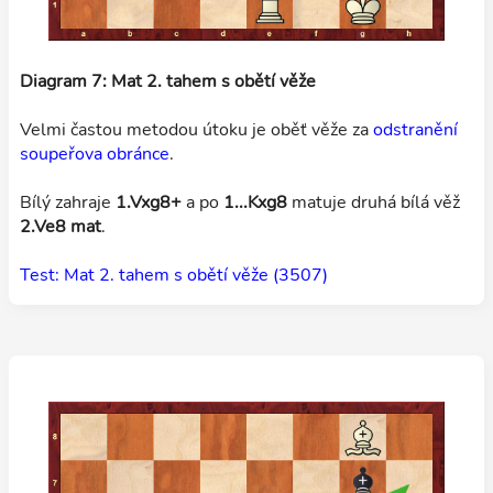
Diagram 7: Mat 2. tahem s obětí věže
Velmi častou metodou útoku je oběť věže za
odstranění
soupeřova obránce
.
Bílý zahraje
1.Vxg8+
a po
1...Kxg8
matuje druhá bílá věž
2.Ve8 mat
.
Test: Mat 2. tahem s obětí věže (3507)