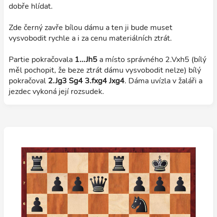
dobře hlídat.
Zde černý zavře bílou dámu a ten ji bude muset
vysvobodit rychle a i za cenu materiálních ztrát.
Partie pokračovala
1...Jh5
a místo správného 2.Vxh5 (bílý
měl pochopit, že beze ztrát dámu vysvobodit nelze) bílý
pokračoval
2.Jg3 Sg4 3.fxg4 Jxg4
. Dáma uvízla v žaláři a
jezdec vykoná její rozsudek.