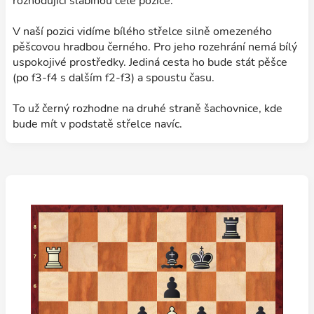
rozhodující slabinou celé pozice.
V naší pozici vidíme bílého střelce silně omezeného
pěšcovou hradbou černého. Pro jeho rozehrání nemá bílý
uspokojivé prostředky. Jediná cesta ho bude stát pěšce
(po f3-f4 s dalším f2-f3) a spoustu času.
To už černý rozhodne na druhé straně šachovnice, kde
bude mít v podstatě střelce navíc.