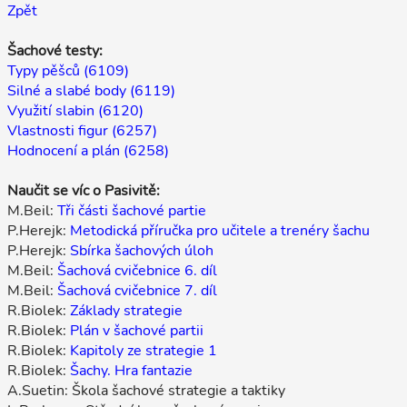
Zpět
Šachové testy:
Typy pěšců (6109)
Silné a slabé body (6119)
Využití slabin (6120)
Vlastnosti figur (6257)
Hodnocení a plán (6258)
Naučit se víc o Pasivitě:
M.Beil:
Tři části šachové partie
P.Herejk:
Metodická příručka pro učitele a trenéry šachu
P.Herejk:
Sbírka šachových úloh
M.Beil:
Šachová cvičebnice 6. díl
M.Beil:
Šachová cvičebnice 7. díl
R.Biolek:
Základy strategie
R.Biolek:
Plán v šachové partii
R.Biolek:
Kapitoly ze strategie 1
R.Biolek:
Šachy. Hra fantazie
A.Suetin: Škola šachové strategie a taktiky