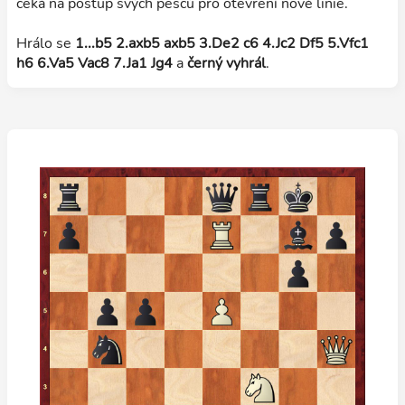
čeká na postup svých pěšců pro otevření nové linie.
Hrálo se
1...b5 2.axb5 axb5 3.De2 c6 4.Jc2 Df5 5.Vfc1
h6 6.Va5 Vac8 7.Ja1 Jg4
a
černý vyhrál
.