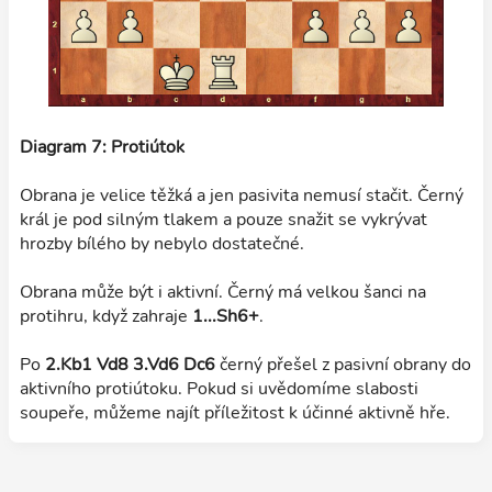
Diagram 7: Protiútok
Obrana je velice těžká a jen pasivita nemusí stačit. Černý
král je pod silným tlakem a pouze snažit se vykrývat
hrozby bílého by nebylo dostatečné.
Obrana může být i aktivní. Černý má velkou šanci na
protihru, když zahraje
1...Sh6+
.
Po
2.Kb1 Vd8 3.Vd6 Dc6
černý přešel z pasivní obrany do
aktivního protiútoku. Pokud si uvědomíme slabosti
soupeře, můžeme najít příležitost k účinné aktivně hře.