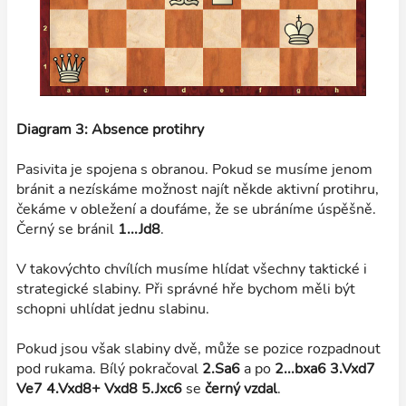
Diagram 3: Absence protihry
Pasivita je spojena s obranou. Pokud se musíme jenom
bránit a nezískáme možnost najít někde aktivní protihru,
čekáme v obležení a doufáme, že se ubráníme úspěšně.
Černý se bránil
1...Jd8
.
V takovýchto chvílích musíme hlídat všechny taktické i
strategické slabiny. Při správné hře bychom měli být
schopni uhlídat jednu slabinu.
Pokud jsou však slabiny dvě, může se pozice rozpadnout
pod rukama. Bílý pokračoval
2.Sa6
a po
2...bxa6 3.Vxd7
Ve7 4.Vxd8+ Vxd8 5.Jxc6
se
černý vzdal
.