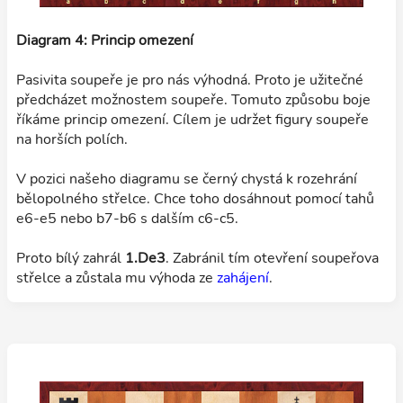
Diagram 4: Princip omezení
Pasivita soupeře je pro nás výhodná. Proto je užitečné
předcházet možnostem soupeře. Tomuto způsobu boje
říkáme princip omezení. Cílem je udržet figury soupeře
na horších polích.
V pozici našeho diagramu se černý chystá k rozehrání
bělopolného střelce. Chce toho dosáhnout pomocí tahů
e6-e5 nebo b7-b6 s dalším c6-c5.
Proto bílý zahrál
1.De3
. Zabránil tím otevření soupeřova
střelce a zůstala mu výhoda ze
zahájení
.