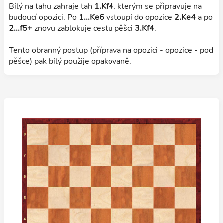
Bílý na tahu zahraje tah
1.Kf4
, kterým se připravuje na
budoucí opozici. Po
1...Ke6
vstoupí do opozice
2.Ke4
a po
2...f5+
znovu zablokuje cestu pěšci
3.Kf4
.
Tento obranný postup (příprava na opozici - opozice - pod
pěšce) pak bílý použije opakovaně.