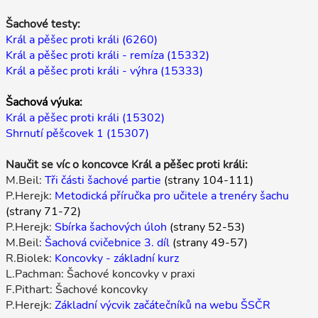
Šachové testy:
Král a pěšec proti králi (6260)
Král a pěšec proti králi - remíza (15332)
Král a pěšec proti králi - výhra (15333)
Šachová výuka:
Král a pěšec proti králi (15302)
Shrnutí pěšcovek 1 (15307)
Naučit se víc o koncovce Král a pěšec proti králi:
M.Beil:
Tři části šachové partie
(strany 104-111)
P.Herejk:
Metodická příručka pro učitele a trenéry šachu
(strany 71-72)
P.Herejk:
Sbírka šachových úloh
(strany 52-53)
M.Beil:
Šachová cvičebnice 3. díl
(strany 49-57)
R.Biolek:
Koncovky - základní kurz
L.Pachman: Šachové koncovky v praxi
F.Pithart: Šachové koncovky
P.Herejk:
Základní výcvik začátečníků na webu ŠSČR