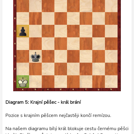
Diagram 5: Krajní pěšec - král brání
Pozice s krajním pěšcem nejčastěji končí remízou.
Na našem diagramu bílý král blokuje cestu černému pěšci