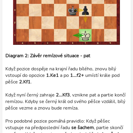
Diagram 2: Závěr remízové situace - pat
Když pozice dospěje na krajní řadu bílého, znovu bílý
vstoupí do opozice
1.Ke1
a po
1...f2+
umístí krále pod
pěšce
2.Kf1
.
Když nyní černý zahraje
2...Kf3
, vznikne pat a partie končí
remízou. Kdyby se černý král od svého pěšce vzdálil, bílý
pěšce vezme a znovu bude remíza.
Pro podobné pozice pomáhá pravidlo: Když pěšec
vstupuje na předposlední řadu
se šachem
, partie skončí