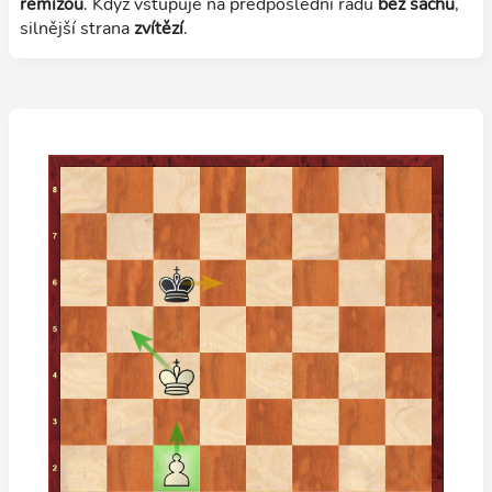
remízou
. Když vstupuje na předposlední řadu
bez šachu
,
silnější strana
zvítězí
.