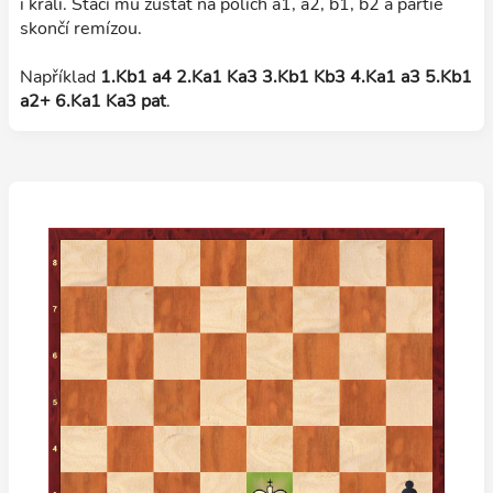
i králi. Stačí mu zůstat na polích a1, a2, b1, b2 a partie
skončí remízou.
Například
1.Kb1 a4 2.Ka1 Ka3 3.Kb1 Kb3 4.Ka1 a3 5.Kb1
a2+ 6.Ka1 Ka3 pat
.