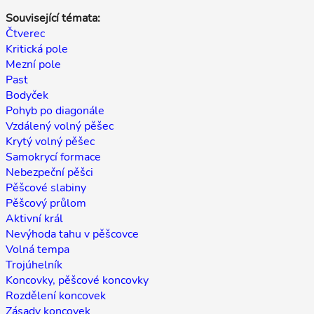
Související témata:
Čtverec
Kritická pole
Mezní pole
Past
Bodyček
Pohyb po diagonále
Vzdálený volný pěšec
Krytý volný pěšec
Samokrycí formace
Nebezpeční pěšci
Pěšcové slabiny
Pěšcový průlom
Aktivní král
Nevýhoda tahu v pěšcovce
Volná tempa
Trojúhelník
Koncovky, pěšcové koncovky
Rozdělení koncovek
Zásady koncovek