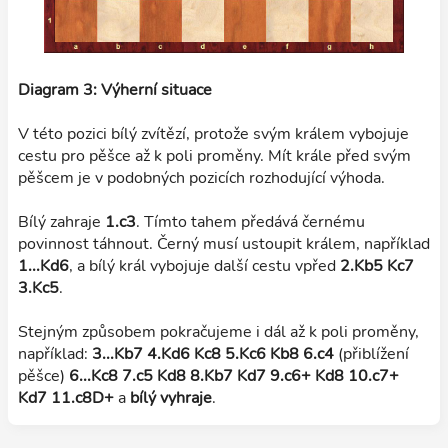
Diagram 3: Výherní situace
V této pozici bílý zvítězí, protože svým králem vybojuje
cestu pro pěšce až k poli proměny. Mít krále před svým
pěšcem je v podobných pozicích rozhodující výhoda.
Bílý zahraje
1.c3
. Tímto tahem předává černému
povinnost táhnout. Černý musí ustoupit králem, například
1...Kd6
, a bílý král vybojuje další cestu vpřed
2.Kb5 Kc7
3.Kc5
.
Stejným způsobem pokračujeme i dál až k poli proměny,
například:
3...Kb7 4.Kd6 Kc8 5.Kc6 Kb8 6.c4
(přiblížení
pěšce)
6...Kc8 7.c5 Kd8 8.Kb7 Kd7 9.c6+ Kd8 10.c7+
Kd7 11.c8D+
a
bílý vyhraje
.