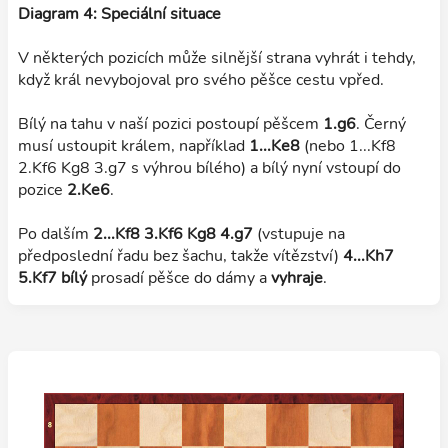
Diagram 4: Speciální situace
V některých pozicích může silnější strana vyhrát i tehdy,
když král nevybojoval pro svého pěšce cestu vpřed.
Bílý na tahu v naší pozici postoupí pěšcem
1.g6
. Černý
musí ustoupit králem, například
1...Ke8
(nebo 1...Kf8
2.Kf6 Kg8 3.g7 s výhrou bílého) a bílý nyní vstoupí do
pozice
2.Ke6
.
Po dalším
2...Kf8 3.Kf6 Kg8 4.g7
(vstupuje na
předposlední řadu bez šachu, takže vítězství)
4...Kh7
5.Kf7
bílý
prosadí pěšce do dámy a
vyhraje
.