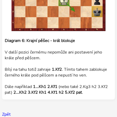
Diagram 6: Krajní pěšec - král blokuje
V další pozici černému nepomůže ani postavení jeho
krále před pěšcem.
Bílý na tahu totiž zahraje
1.Kf2
. Tímto tahem zablokuje
černého krále pod pěšcem a nepustí ho ven.
Dále například
1...Kh1 2.Kf1
(nebo také 2.Kg3 h2 3.Kf2
pat)
2...Kh2 3.Kf2 Kh1 4.Kf1 h2 5.Kf2 pat
.
Zpět