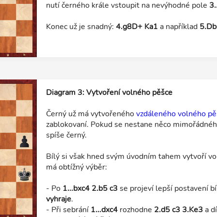
nutí černého krále vstoupit na nevýhodné pole
3.
Konec už je snadný:
4.g8D+ Ka1
a například
5.Db
Diagram 3: Vytvoření volného pěšce
Černý už má vytvořeného
vzdáleného volného pě
zablokovaní. Pokud se nestane něco mimořádnéh
spíše černý.
Bílý si však hned svým úvodním tahem vytvoří v
má obtížný výběr:
- Po
1...bxc4 2.b5 c3
se projeví lepší postavení b
vyhraje
.
- Při sebrání
1...dxc4
rozhodne
2.d5 c3 3.Ke3
a d