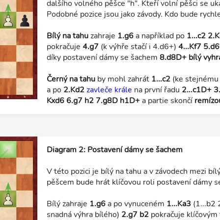
dalšího volného pěšce "h". Kteří volní pěšci se uk
Podobné pozice jsou jako závody. Kdo bude rychle
Bílý na tahu
zahraje
1.g6
a například po
1...c2 2.
pokračuje
4.g7
(k výhře stačí i 4.d6+)
4...Kf7 5.d
díky postavení dámy se šachem
8.d8D+ bílý vyhr
Černý na tahu
by mohl zahrát
1...c2
(ke stejnému v
a po
2.Kd2
zavleče krále
na první řadu
2...c1D+ 3
Kxd6 6.g7 h2 7.g8D h1D+
a partie skončí
remízo
Diagram 2: Postavení dámy se šachem
V této pozici je bílý na tahu a v závodech mezi 
pěšcem bude hrát klíčovou roli postavení dámy 
Bílý zahraje
1.g6
a po vynuceném
1...Ka3
(1...b2 
snadná výhra bílého)
2.g7 b2
pokračuje klíčový