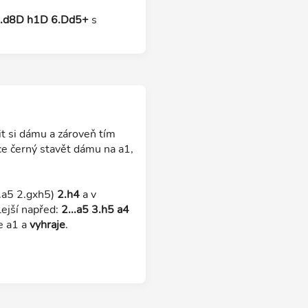
 5.d8D h1D 6.Dd5+
s
it si dámu a zároveň tím
ce černý stavět dámu na a1,
.a5 2.gxh5)
2.h4
a v
lejší napřed:
2...a5 3.h5 a4
e a1 a
vyhraje
.