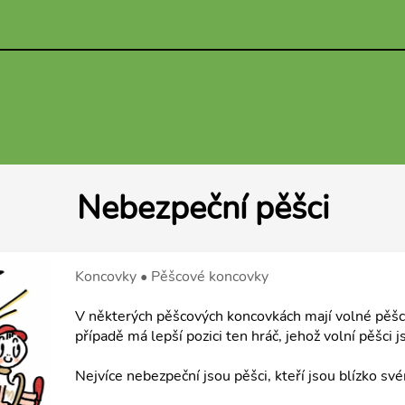
Nebezpeční pěšci
Koncovky • Pěšcové koncovky
V některých pěšcových koncovkách mají volné pěšc
případě má lepší pozici ten hráč, jehož volní pěšci 
Nejvíce nebezpeční jsou pěšci, kteří jsou blízko s