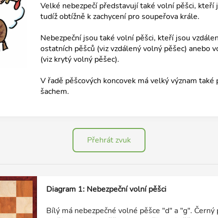
Velké nebezpečí představují také volní pěšci, kteří 
tudíž obtížně k zachycení pro soupeřova krále.
Nebezpeční jsou také volní pěšci, kteří jsou vzdále
ostatních pěšců (viz vzdálený volný pěšec) anebo vol
(viz krytý volný pěšec).
V řadě pěšcových koncovek má velký význam také
šachem.
Přehrát zvuk
Diagram 1: Nebezpeční volní pěšci
Bílý má nebezpečné volné pěšce "d" a "g". Černý 