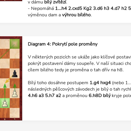
v dámu
bílý zvítězí
.
- Nepomáhá
1...h4 2.cxd5 Kg2 3.d6 h3 4.d7 h2
výměnou dam a
výhrou bílého
.
Diagram 4: Pokrytí pole proměny
V některých pozicích se ukáže jako klíčové postav
pokrýt postavení dámy soupeře. V naší situaci ch
cílem bílého tedy je proměna o tah dřív na h8.
Bílý toho dosáhne postupem
1.g4 hxg4
(nebo 1..
následných pěšcových závodech je bílý o tah rych
4.h6 a3 5.h7 a2
a proměnou
6.h8D
bílý
kryje pol