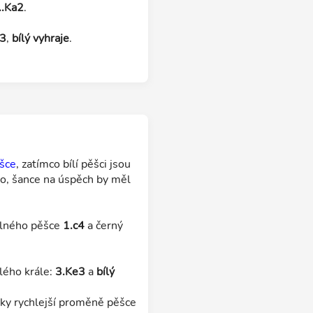
..Ka2
.
3
,
bílý vyhraje
.
šce
, zatímco bílí pěšci jsou
o, šance na úspěch by měl
olného pěšce
1.c4
a černý
ílého krále:
3.Ke3
a
bílý
íky rychlejší proměně pěšce