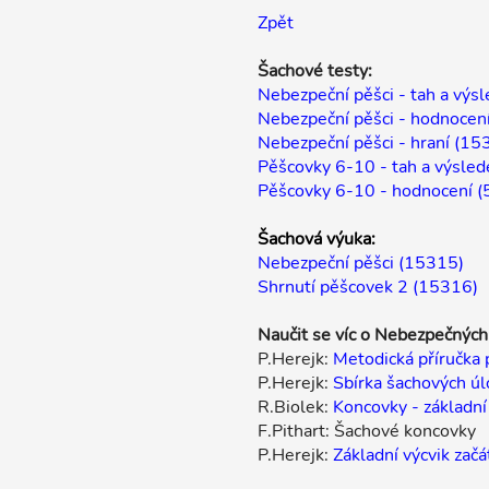
Zpět
Šachové testy:
Nebezpeční pěšci - tah a výs
Nebezpeční pěšci - hodnocen
Nebezpeční pěšci - hraní (15
Pěšcovky 6-10 - tah a výsled
Pěšcovky 6-10 - hodnocení (
Šachová výuka:
Nebezpeční pěšci (15315)
Shrnutí pěšcovek 2 (15316)
Naučit se víc o Nebezpečných
P.Herejk:
Metodická příručka 
P.Herejk:
Sbírka šachových úl
R.Biolek:
Koncovky - základní
F.Pithart: Šachové koncovky
P.Herejk:
Základní výcvik za