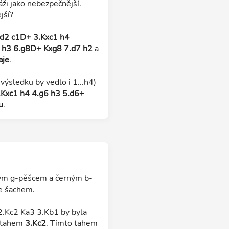
áži jako nebezpečnější.
jší?
Kd2 c1D+ 3.Kxc1 h4
6 h3 6.g8D+ Kxg8 7.d7 h2
a
aje
.
ýsledku by vedlo i 1...h4)
.Kxc1 h4 4.g6 h3 5.d6+
u
.
bílým g-pěšcem a černým b-
se šachem.
2.Kc2 Ka3 3.Kb1 by byla
m tahem
3.Kc2
. Tímto tahem