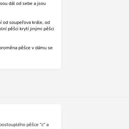
jsou dál od sebe a jsou
ní od soupeřova krále, od
ní pěšci krytí jinými pěšci
 proměna pěšce v dámu se
postouplého pěšce "c" a