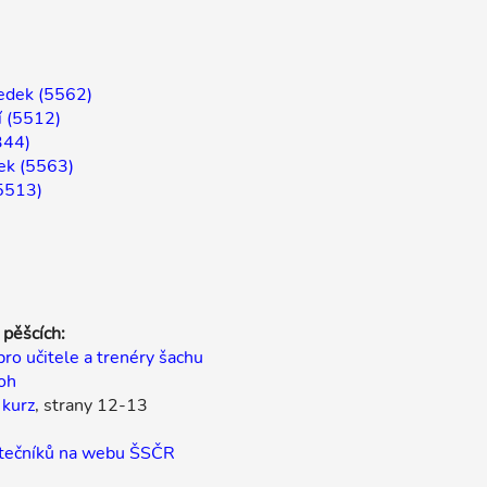
ledek (5562)
í (5512)
344)
ek (5563)
5513)
 pěšcích:
pro učitele a trenéry šachu
oh
 kurz
, strany 12-13
čátečníků na webu ŠSČR