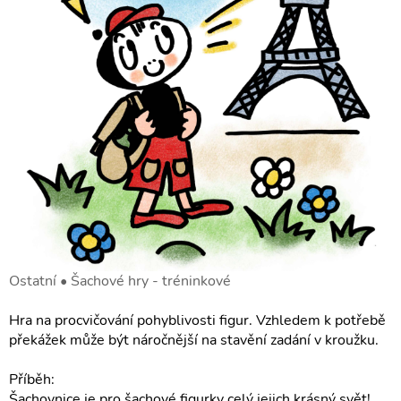
Ostatní • Šachové hry - tréninkové
Hra na procvičování pohyblivosti figur. Vzhledem k potřebě
překážek může být náročnější na stavění zadání v kroužku.
Příběh:
Šachovnice je pro šachové figurky celý jejich krásný svět!