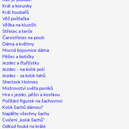
Král a korunky
Král houbařů
Věž pošťačka
Věžka na kluzišti
Střelec a terče
Čarostřelec na pouti
Dáma a květiny
Mocná bojovnice dáma
Pěšec a botičky
Jezdec a čtyřlístky
Jezdec - na kolik polí
Jezdec - za kolik tahů
Sherlock Holmes
Mistrovství světa poníků
Hra s jezdci, pěšci a kostkou
Počítání figurek na šachovnici
Kolik šachů dámou?
Najděte všechny šachy
Cvičení „kolik šachů“
Odkud fouká na krále