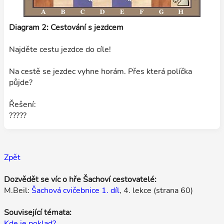
Diagram 2: Cestování s jezdcem
Najděte cestu jezdce do cíle!
Na cestě se jezdec vyhne horám. Přes která políčka
půjde?
Řešení:
?????
Zpět
Dozvědět se víc o hře Šachoví cestovatelé:
M.Beil:
Šachová cvičebnice 1. díl
, 4. lekce (strana 60)
Související témata:
Kde je poklad?