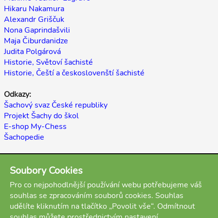
Hikaru Nakamura
Alexandr Griščuk
Nona Gaprindašvili
Maja Čiburdanidze
Judita Polgárová
Historie, Světoví šachisté
Historie, Čeští a českoslovenští šachisté
Odkazy:
Šachový svaz České republiky
Projekt Šachy do škol
E-shop My-Chess
Šachopedie
Zpět
Soubory Cookies
(autoři: Miloslav Vanka, Martin Beil, Antonín Čížek, stav:
Pro co nejpohodlnější používání webu potřebujeme váš
hotovo)
souhlas se zpracováním souborů cookies. Souhlas
Přílohy:
udělíte kliknutím na tlačítko „Povolit vše“. Odmítnout
Schlechter Karl partie
souhlas můžete prostřednictvím nastavení.