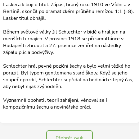
Laskera k boji o titul. Zápas, hraný roku 1910 ve Vídni a v
Berlíně, skončil po dramatickém průběhu remízou 1:1 (=8).
Lasker titul obhájil.
Během světové války žil Schlechter v bídě a hrál jen na
menších turnajích. V prosinci 1918 se při simultánce v
Budapešti zhroutil a 27. prosince zemřel na následky
zápalu plic a podvýživy.
Schlechter hrál pevné poziční šachy a bylo velmi těžké ho
porazit. Byl typem gentlemana staré školy. Když se jeho
soupeř opozdil, Schlechter si přidal na hodinách stejný čas,
aby nebyl nijak zvýhodněn.
Významně obohatil teorii zahájení, věnoval se i
kompozičnímu šachu a novinářské práci.
Přehrát zvuk