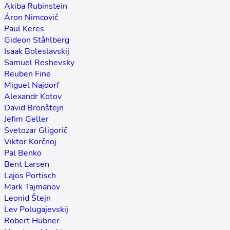
Akiba Rubinstein
Áron Nimcovič
Paul Keres
Gideon Ståhlberg
Isaak Boleslavskij
Samuel Reshevsky
Reuben Fine
Miguel Najdorf
Alexandr Kotov
David Bronštejn
Jefim Geller
Svetozar Gligorič
Viktor Korčnoj
Pal Benko
Bent Larsen
Lajos Portisch
Mark Tajmanov
Leonid Štejn
Lev Polugajevskij
Robert Hübner