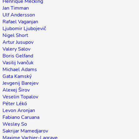
Henrique Mecking
Jan Timman
Ulf Andersson
Rafael Vaganjan
Ljubomir Ljubojevič
Nigel Short
Artur Jusupov
Valery Salov
Boris Gelfand
Vasilij Ivančuk
Michael Adams
Gata Kamský
Jevgenij Barejev
Alexej Širov
Veselin Topalov
Péter Lékó
Levon Aronjan
Fabiano Caruana
Wesley So
Sakrijar Mamedjarov
Maxime Vachier-Lagrave