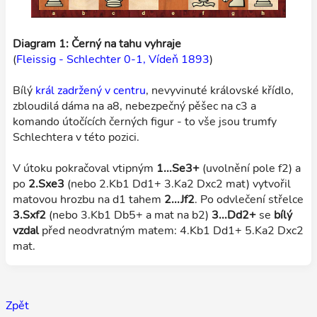
Diagram 1: Černý na tahu vyhraje
(
Fleissig - Schlechter 0-1, Vídeň 1893
)
Bílý
král zadržený v centru
, nevyvinuté královské křídlo,
zbloudilá dáma na a8, nebezpečný pěšec na c3 a
komando útočících černých figur - to vše jsou trumfy
Schlechtera v této pozici.
V útoku pokračoval vtipným
1...Se3+
(uvolnění pole f2) a
po
2.Sxe3
(nebo 2.Kb1 Dd1+ 3.Ka2 Dxc2 mat) vytvořil
matovou hrozbu na d1 tahem
2...Jf2
. Po odvlečení střelce
3.Sxf2
(nebo 3.Kb1 Db5+ a mat na b2)
3...Dd2+
se
bílý
vzdal
před neodvratným matem: 4.Kb1 Dd1+ 5.Ka2 Dxc2
mat.
Zpět