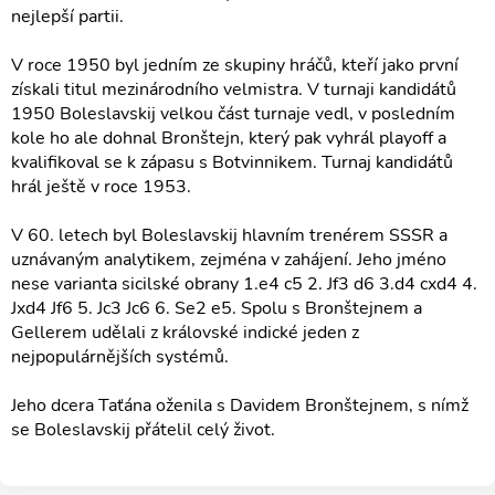
nejlepší partii.
V roce 1950 byl jedním ze skupiny hráčů, kteří jako první
získali titul mezinárodního velmistra. V turnaji kandidátů
1950 Boleslavskij velkou část turnaje vedl, v posledním
kole ho ale dohnal Bronštejn, který pak vyhrál playoff a
kvalifikoval se k zápasu s Botvinnikem. Turnaj kandidátů
hrál ještě v roce 1953.
V 60. letech byl Boleslavskij hlavním trenérem SSSR a
uznávaným analytikem, zejména v zahájení. Jeho jméno
nese varianta sicilské obrany 1.e4 c5 2. Jf3 d6 3.d4 cxd4 4.
Jxd4 Jf6 5. Jc3 Jc6 6. Se2 e5. Spolu s Bronštejnem a
Gellerem udělali z královské indické jeden z
nejpopulárnějších systémů.
Jeho dcera Taťána oženila s Davidem Bronštejnem, s nímž
se Boleslavskij přátelil celý život.