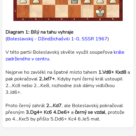
Diagram 1: Bílý na tahu vyhraje
(
Boleslavskij - Džindžichašvili 1-0, SSSR 1967
)
V této partii Boleslavskij skvěle využil soupeřova
krále
zadrženého v centru
.
Nejprve ho zavlékl na špatné místo tahem
1.Vd8+ Kxd8
a
pak pokračoval
2.Jxf7+
. Kdyby nyní černý král ustoupil
2...Kc8 nebo 2...Ke8, rozhodne zisk dámy vidličkou
3.Jd6+.
Proto černý zahrál
2...Kd7
, ale Boleslavskij pokračoval
přesným
3.Dg4+ Kc6 4.De6+
a
černý se vzdal
, protože
po 4...Kxc5 by přišlo 5.Dd6+ Kc4 6.Je5 mat.