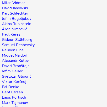
Milan Vidmar
David Janowski
Karl Schlechter
Jefim Bogoljubov
Akiba Rubinstein
Áron Nimcovič
Paul Keres
Gideon Ståhlberg
Samuel Reshevsky
Reuben Fine
Miguel Najdorf
Alexandr Kotov
David Bronštejn
Jefim Geller
Svetozar Gligorič
Viktor Korčnoj
Pal Benko
Bent Larsen
Lajos Portisch
Mark Tajmanov