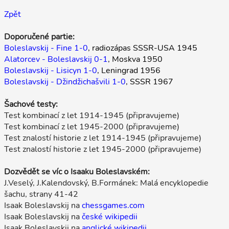
Zpět
Doporučené partie:
Boleslavskij - Fine 1-0
, radiozápas SSSR-USA 1945
Alatorcev - Boleslavskij 0-1
, Moskva 1950
Boleslavskij - Lisicyn 1-0
, Leningrad 1956
Boleslavskij - Džindžichašvili 1-0
, SSSR 1967
Šachové testy:
Test kombinací z let 1914-1945 (připravujeme)
Test kombinací z let 1945-2000 (připravujeme)
Test znalostí historie z let 1914-1945 (připravujeme)
Test znalostí historie z let 1945-2000 (připravujeme)
Dozvědět se víc o Isaaku Boleslavském:
J.Veselý, J.Kalendovský, B.Formánek: Malá encyklopedie
šachu, strany 41-42
Isaak Boleslavskij na
chessgames.com
Isaak Boleslavskij na
české wikipedii
Isaak Boleslavskij na
anglické wikipedii