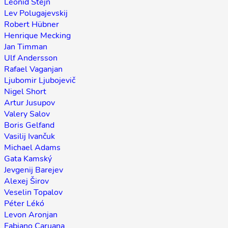
Leonid Štejn
Lev Polugajevskij
Robert Hübner
Henrique Mecking
Jan Timman
Ulf Andersson
Rafael Vaganjan
Ljubomir Ljubojevič
Nigel Short
Artur Jusupov
Valery Salov
Boris Gelfand
Vasilij Ivančuk
Michael Adams
Gata Kamský
Jevgenij Barejev
Alexej Širov
Veselin Topalov
Péter Lékó
Levon Aronjan
Fabiano Caruana