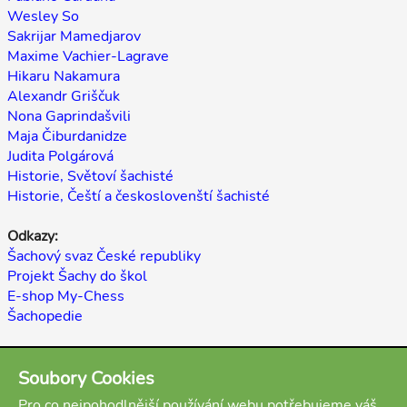
Wesley So
Sakrijar Mamedjarov
Maxime Vachier-Lagrave
Hikaru Nakamura
Alexandr Griščuk
Nona Gaprindašvili
Maja Čiburdanidze
Judita Polgárová
Historie, Světoví šachisté
Historie, Čeští a českoslovenští šachisté
Odkazy:
Šachový svaz České republiky
Projekt Šachy do škol
E-shop My-Chess
Šachopedie
Zpět
Soubory Cookies
(autoři: Miloslav Vanka, Martin Beil, Antonín Čížek, stav:
Pro co nejpohodlnější používání webu potřebujeme váš