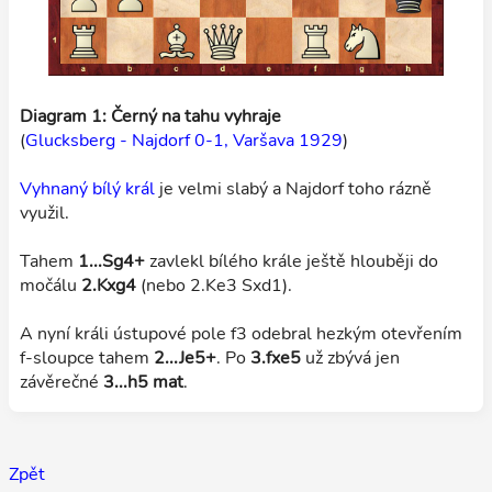
Diagram 1: Černý na tahu vyhraje
(
Glucksberg - Najdorf 0-1, Varšava 1929
)
Vyhnaný bílý král
je velmi slabý a Najdorf toho rázně
využil.
Tahem
1...Sg4+
zavlekl bílého krále ještě hlouběji do
močálu
2.Kxg4
(nebo 2.Ke3 Sxd1).
A nyní králi ústupové pole f3 odebral hezkým otevřením
f-sloupce tahem
2...Je5+
. Po
3.fxe5
už zbývá jen
závěrečné
3...h5 mat
.
Zpět