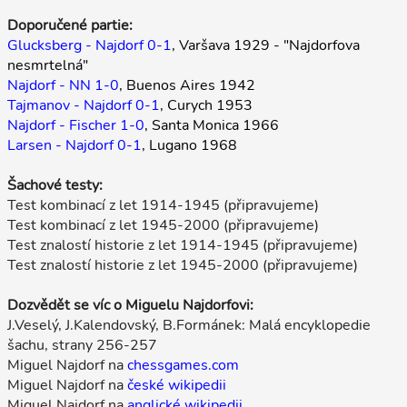
Doporučené partie:
Glucksberg - Najdorf 0-1
, Varšava 1929 - "Najdorfova
nesmrtelná"
Najdorf - NN 1-0
, Buenos Aires 1942
Tajmanov - Najdorf 0-1
, Curych 1953
Najdorf - Fischer 1-0
, Santa Monica 1966
Larsen - Najdorf 0-1
, Lugano 1968
Šachové testy:
Test kombinací z let 1914-1945 (připravujeme)
Test kombinací z let 1945-2000 (připravujeme)
Test znalostí historie z let 1914-1945 (připravujeme)
Test znalostí historie z let 1945-2000 (připravujeme)
Dozvědět se víc o Miguelu Najdorfovi:
J.Veselý, J.Kalendovský, B.Formánek: Malá encyklopedie
šachu, strany 256-257
Miguel Najdorf na
chessgames.com
Miguel Najdorf na
české wikipedii
Miguel Najdorf na
anglické wikipedii