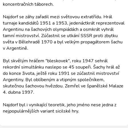
koncentračních táborech.
Najdorf se záhy zařadil mezi světovou extratřídu. Hrál
turnaje kandidátů 1951 a 1953, jedenáctkrát reprezentoval
Argentinu na šachových olympiádách a osmkrát vyhrál
tamní mistrovství. Zúčastnil se utkání SSSR proti zbytku
světa v Bělehradě 1970 a byl velkým propagátorem šachu
v Argentině.
Byl skvělým hráčem "bleskovek", roku 1947 sehrál
rekordní simultánku naslepo se 45 soupeři. Šachy hrál až
do konce života, ještě roku 1991 se zúčastnil mistrovství
Argentiny. Byl oblíbeným a vtipným společníkem,
skutečnou šachovou hvězdou. Zemřel ve španělské Malaze
4. dubna 1997.
Najdorf byl i vynikající teoretik, jeho jméno nese jedna z
nejpopulárnějších variant sicilské hry.