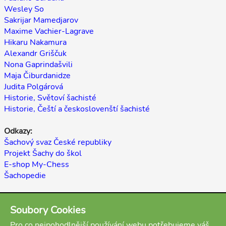
Wesley So
Sakrijar Mamedjarov
Maxime Vachier-Lagrave
Hikaru Nakamura
Alexandr Griščuk
Nona Gaprindašvili
Maja Čiburdanidze
Judita Polgárová
Historie, Světoví šachisté
Historie, Čeští a českoslovenští šachisté
Odkazy:
Šachový svaz České republiky
Projekt Šachy do škol
E-shop My-Chess
Šachopedie
Zpět
Soubory Cookies
(autoři: Miloslav Vanka, Martin Beil, Antonín Čížek, stav:
Pro co nejpohodlnější používání webu potřebujeme váš