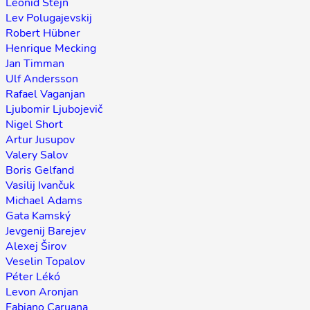
Leonid Štejn
Lev Polugajevskij
Robert Hübner
Henrique Mecking
Jan Timman
Ulf Andersson
Rafael Vaganjan
Ljubomir Ljubojevič
Nigel Short
Artur Jusupov
Valery Salov
Boris Gelfand
Vasilij Ivančuk
Michael Adams
Gata Kamský
Jevgenij Barejev
Alexej Širov
Veselin Topalov
Péter Lékó
Levon Aronjan
Fabiano Caruana