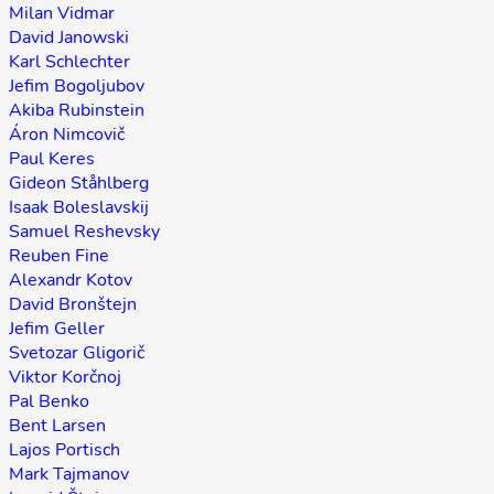
Milan Vidmar
David Janowski
Karl Schlechter
Jefim Bogoljubov
Akiba Rubinstein
Áron Nimcovič
Paul Keres
Gideon Ståhlberg
Isaak Boleslavskij
Samuel Reshevsky
Reuben Fine
Alexandr Kotov
David Bronštejn
Jefim Geller
Svetozar Gligorič
Viktor Korčnoj
Pal Benko
Bent Larsen
Lajos Portisch
Mark Tajmanov