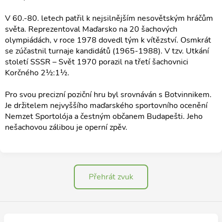
V 60.-80. letech patřil k nejsilnějším nesovětským hráčům
světa. Reprezentoval Maďarsko na 20 šachových
olympiádách, v roce 1978 dovedl tým k vítězství. Osmkrát
se zúčastnil turnaje kandidátů (1965-1988). V tzv. Utkání
století SSSR – Svět 1970 porazil na třetí šachovnici
Korčného 2½:1½.
Pro svou precizní poziční hru byl srovnáván s Botvinnikem.
Je držitelem nejvyššího maďarského sportovního ocenění
Nemzet Sportolója a čestným občanem Budapešti. Jeho
nešachovou zálibou je operní zpěv.
Přehrát zvuk