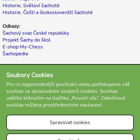
Historie, Světoví šachisté
Historie, Čeští a českoslovenští šachisté
Odkazy:
Šachový svaz České republiky
Projekt Šachy do škol
E-shop My-Chess
Šachopedie
Zpět
Soubory Cookies
(autoři: Miloslav Vanka, Martin Beil, Antonín Čížek, stav:
Pro co nejpohodlnější používání webu potřebujeme váš
hotovo)
souhlas se zpracováním souborů cookies. Souhlas
Přílohy:
udělíte kliknutím na tlačítko „Povolit vše“. Odmítnout
Portisch Lajos partie
souhlas můžete prostřednictvím nastavení.
Spravovat cookies