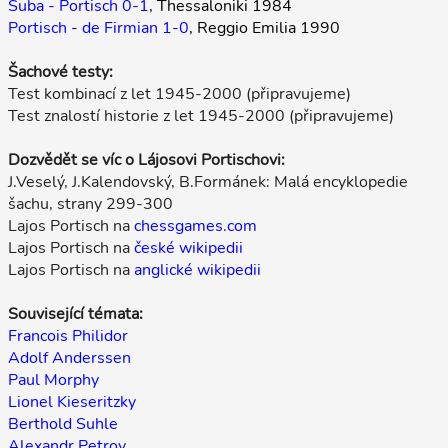
Suba - Portisch 0-1
, Thessaloniki 1984
Portisch - de Firmian 1-0
, Reggio Emilia 1990
Šachové testy:
Test kombinací z let 1945-2000 (připravujeme)
Test znalostí historie z let 1945-2000 (připravujeme)
Dozvědět se víc o Lájosovi Portischovi:
J.Veselý, J.Kalendovský, B.Formánek: Malá encyklopedie
šachu, strany 299-300
Lajos Portisch na
chessgames.com
Lajos Portisch na
české wikipedii
Lajos Portisch na
anglické wikipedii
Související témata:
Francois Philidor
Adolf Anderssen
Paul Morphy
Lionel Kieseritzky
Berthold Suhle
Alexandr Petrov