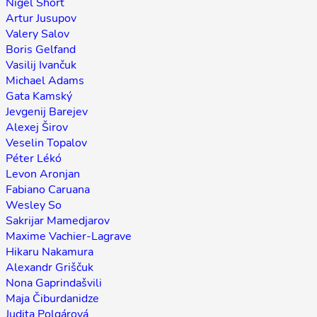
Nigel Short
Artur Jusupov
Valery Salov
Boris Gelfand
Vasilij Ivančuk
Michael Adams
Gata Kamský
Jevgenij Barejev
Alexej Širov
Veselin Topalov
Péter Lékó
Levon Aronjan
Fabiano Caruana
Wesley So
Sakrijar Mamedjarov
Maxime Vachier-Lagrave
Hikaru Nakamura
Alexandr Griščuk
Nona Gaprindašvili
Maja Čiburdanidze
Judita Polgárová