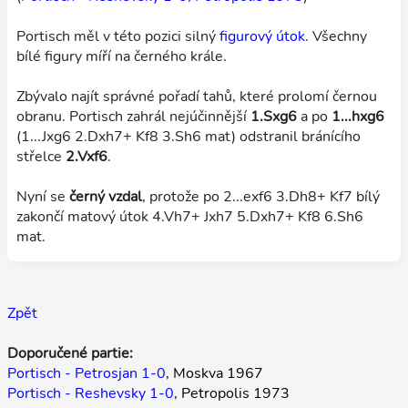
Portisch měl v této pozici silný
figurový útok
. Všechny
bílé figury míří na černého krále.
Zbývalo najít správné pořadí tahů, které prolomí černou
obranu. Portisch zahrál nejúčinnější
1.Sxg6
a po
1...hxg6
(1...Jxg6 2.Dxh7+ Kf8 3.Sh6 mat) odstranil bránícího
střelce
2.Vxf6
.
Nyní se
černý vzdal
, protože po 2...exf6 3.Dh8+ Kf7 bílý
zakončí matový útok 4.Vh7+ Jxh7 5.Dxh7+ Kf8 6.Sh6
mat.
Zpět
Doporučené partie:
Portisch - Petrosjan 1-0
, Moskva 1967
Portisch - Reshevsky 1-0
, Petropolis 1973