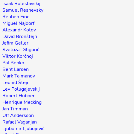
Isaak Boleslavskij
Samuel Reshevsky
Reuben Fine
Miguel Najdorf
Alexandr Kotov
David Bronštejn
Jefim Geller
Svetozar Gligorič
Viktor Korčnoj
Pal Benko
Bent Larsen
Mark Tajmanov
Leonid Štejn
Lev Polugajevskij
Robert Hübner
Henrique Mecking
Jan Timman
Ulf Andersson
Rafael Vaganjan
Ljubomir Ljubojevič