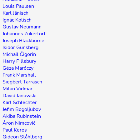
Louis Paulsen
Karl Jänisch
Ignác Kolisch
Gustav Neumann
Johannes Zukertort
Joseph Blackburne
Isidor Gunsberg
Michail Čigorin
Harry Pillsbury
Géza Maróczy
Frank Marshall
Siegbert Tarrasch
Milan Vidmar
David Janowski
Karl Schlechter
Jefim Bogoljubov
Akiba Rubinstein
Áron Nimcovič
Paul Keres
Gideon Ståhlberg