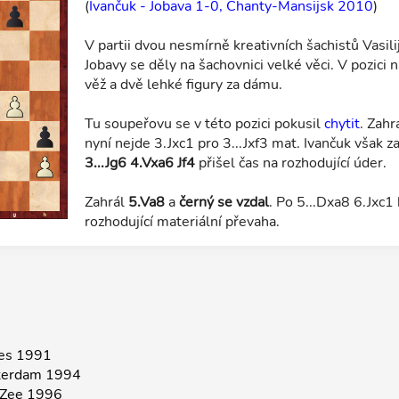
(
Ivančuk - Jobava 1-0, Chanty-Mansijsk 2010
)
V partii dvou nesmírně kreativních šachistů Vasil
Jobavy se děly na šachovnici velké věci. V pozici
věž a dvě lehké figury za dámu.
Tu soupeřovu se v této pozici pokusil
chytit
. Zahr
nyní nejde 3.Jxc1 pro 3...Jxf3 mat. Ivančuk však z
3...Jg6 4.Vxa6 Jf4
přišel čas na rozhodující úder.
Zahrál
5.Va8
a
černý se vzdal
. Po 5...Dxa8 6.Jxc1
rozhodující materiální převaha.
res 1991
terdam 1994
n Zee 1996