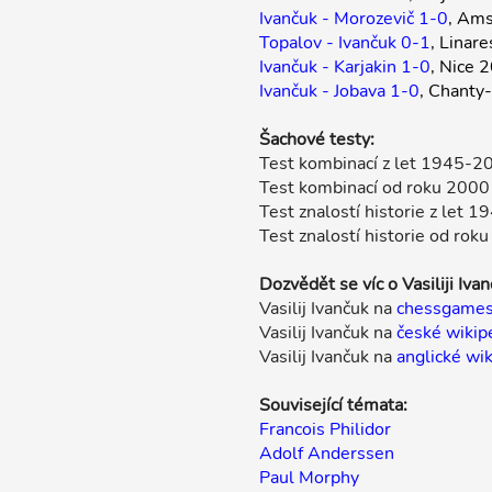
Ivančuk - Morozevič 1-0
, Am
Topalov - Ivančuk 0-1
, Linar
Ivančuk - Karjakin 1-0
, Nice 
Ivančuk - Jobava 1-0
, Chanty
Šachové testy:
Test kombinací z let 1945-2
Test kombinací od roku 2000
Test znalostí historie z let 
Test znalostí historie od rok
Dozvědět se víc o Vasiliji Ivan
Vasilij Ivančuk na
chessgame
Vasilij Ivančuk na
české wikip
Vasilij Ivančuk na
anglické wik
Související témata:
Francois Philidor
Adolf Anderssen
Paul Morphy