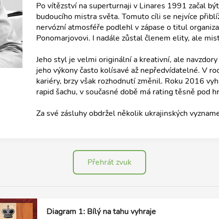
Po vítězství na superturnaji v Linares 1991 začal b
budoucího mistra světa. Tomuto cíli se nejvíce přiblí
nervózní atmosféře podlehl v zápase o titul organiz
Ponomarjovovi. I nadále zůstal členem elity, ale mis
Jeho styl je velmi originální a kreativní, ale navzdo
jeho výkony často kolísavé až nepředvídatelné. V r
kariéry, brzy však rozhodnutí změnil. Roku 2016 vyhr
rapid šachu, v současné době má rating těsně pod h
Za své zásluhy obdržel několik ukrajinských vyzname
Přehrát zvuk
Diagram 1: Bílý na tahu vyhraje