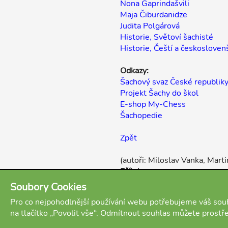
Nona Gaprindašvili
Maja Čiburdanidze
Judita Polgárová
Historie, Světoví šachisté
Historie, Čeští a českoslovenš
Odkazy:
Šachový svaz České republik
Projekt Šachy do škol
E-shop My-Chess
Šachopedie
Zpět
(autoři: Miloslav Vanka, Marti
Přílohy:
Ivančuk Vasilij partie
Soubory Cookies
Pro co nejpohodlnější používání webu potřebujeme váš souh
na tlačítko „Povolit vše“. Odmítnout souhlas můžete prostř