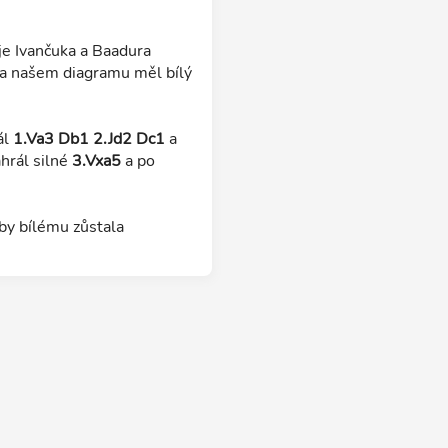
ije Ivančuka a Baadura
 na našem diagramu měl bílý
ál
1.Va3 Db1 2.Jd2 Dc1
a
ahrál silné
3.Vxa5
a po
 by bílému zůstala