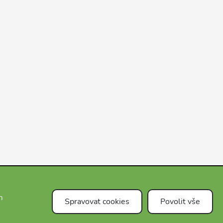
m
Spravovat cookies
Povolit vše
Čeština
FAQ
E-shop
Blog