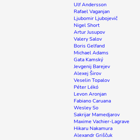
Ulf Andersson
Rafael Vaganjan
Ljubomir Ljubojevič
Nigel Short
Artur Jusupov
Valery Salov
Boris Gelfand
Michael Adams
Gata Kamský
Jevgenij Barejev
Alexej Širov
Veselin Topalov
Péter Lékó
Levon Aronjan
Fabiano Caruana
Wesley So
Sakrijar Mamedjarov
Maxime Vachier-Lagrave
Hikaru Nakamura
Alexandr Griščuk