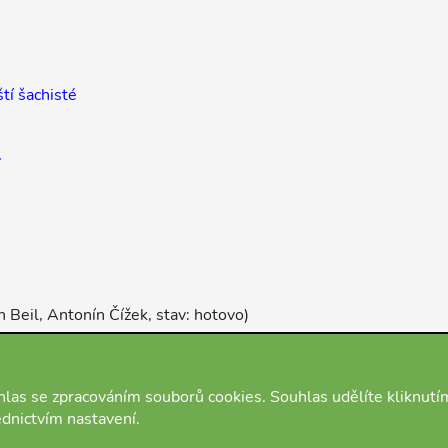
tí šachisté
y
n Beil, Antonín Čížek, stav: hotovo)
las se zpracováním souborů cookies. Souhlas udělíte kliknutí
ednictvím nastavení.
O nás
Podmínky
Kontakt