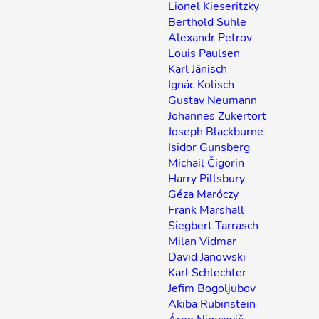
Lionel Kieseritzky
Berthold Suhle
Alexandr Petrov
Louis Paulsen
Karl Jänisch
Ignác Kolisch
Gustav Neumann
Johannes Zukertort
Joseph Blackburne
Isidor Gunsberg
Michail Čigorin
Harry Pillsbury
Géza Maróczy
Frank Marshall
Siegbert Tarrasch
Milan Vidmar
David Janowski
Karl Schlechter
Jefim Bogoljubov
Akiba Rubinstein