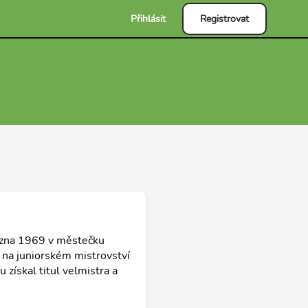
Přihlásit
Registrovat
března 1969 v městečku
 na juniorském mistrovství
ískal titul velmistra a