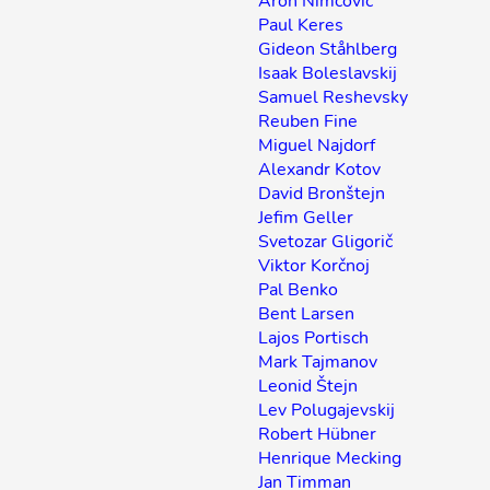
Áron Nimcovič
Paul Keres
Gideon Ståhlberg
Isaak Boleslavskij
Samuel Reshevsky
Reuben Fine
Miguel Najdorf
Alexandr Kotov
David Bronštejn
Jefim Geller
Svetozar Gligorič
Viktor Korčnoj
Pal Benko
Bent Larsen
Lajos Portisch
Mark Tajmanov
Leonid Štejn
Lev Polugajevskij
Robert Hübner
Henrique Mecking
Jan Timman