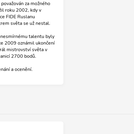
ýt považován za možného
žil roku 2002, kdy v
ace FIDE Ruslanu
trem světa se už nestal.
ry nesmírnému talentu byly
oce 2009 oznámil ukončení
ál mistrovství světa v
ranicí 2700 bodů.
nání a ocenění.