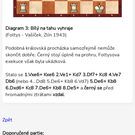
Diagram 3: Bílý na tahu vyhraje
(Foltys - Vašíček, Zlín 1943)
Podobná královská procházka samozřejmě nemůže
skončit dobře. Černý stojí úplně na prohru, Foltysova
exekuce však byla ukázková.
Stalo se
1.Vxe6+ Kxe6 2.Ve1+ Kd7 3.Df7+ Kc8 4.Ve7
Db6
(nebo 4...Dd8 5.De6+ Kb8 6.Vd7)
5.De6+ Kb8
6.Dxd6+ Kc8 7.De6+ Kb8 8.De5+
a
černý se
před
hromadnými ztrátami
vzdal
.
Zpět
Doporučené partie: