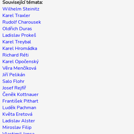
Související témata:
Wilhelm Steinitz
Karel Traxler
Rudolf Charousek
Oldřich Duras
Ladislav Prokeš
Karel Treybal
Karel Hromádka
Richard Réti
Karel Opočenský
Věra Menčíková
Jiří Pelikán
Salo Flohr
Josef Rejfíř
Čeněk Kottnauer
František Pithart
Luděk Pachman
Květa Eretová
Ladislav Alster
Miroslav Filip