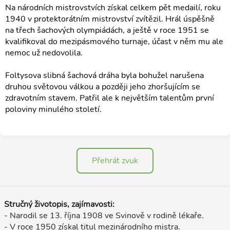
Na národních mistrovstvích získal celkem pět medailí, roku
1940 v protektorátním mistrovství zvítězil. Hrál úspěšně
na třech šachových olympiádách, a ještě v roce 1951 se
kvalifikoval do mezipásmového turnaje, účast v něm mu ale
nemoc už nedovolila.
Foltysova slibná šachová dráha byla bohužel narušena
druhou světovou válkou a později jeho zhoršujícím se
zdravotním stavem. Patřil ale k největším talentům první
poloviny minulého století.
Přehrát zvuk
Stručný životopis, zajímavosti:
- Narodil se 13. října 1908 ve Svinově v rodině lékaře.
- V roce 1950 získal titul mezinárodního mistra.