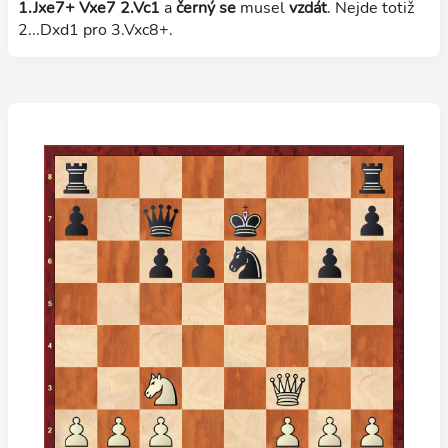
1.Jxe7+ Vxe7 2.Vc1
a
černý se
musel
vzdát
. Nejde totiž
2...Dxd1 pro 3.Vxc8+.