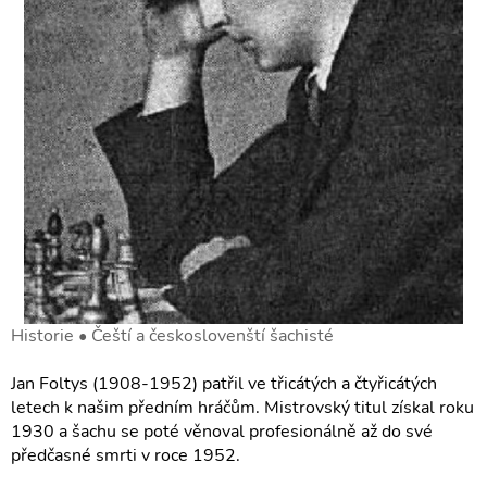
Historie • Čeští a českoslovenští šachisté
Jan Foltys (1908-1952) patřil ve třicátých a čtyřicátých
letech k našim předním hráčům. Mistrovský titul získal roku
1930 a šachu se poté věnoval profesionálně až do své
předčasné smrti v roce 1952.