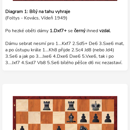
Diagram 1: Bílý na tahu vyhraje
(Foltys - Kovács, Vídeň 1949)
Po hezké oběti dámy
1.Dxf7+
se
černý
ihned
vzdal
.
Dámu sebrat nesmí pro 1...Kxf7 2.Sd5+ De6 3.Sxe6 mat,
a po ústupu krále 1...Kh8 přijde 2.Sc4 Jd8 (nebo Jd4)
3.Se6 a jak po 3...Jxe6 4.Dxe6 Dxe6 5.Vxe6, tak i po
3...Jxf7 4.Sxd7 Vb8 5.Se6 bílého pěšce d6 nic nezastaví.