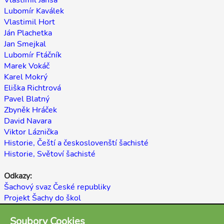
Vlastimil Jansa
Lubomír Kaválek
Vlastimil Hort
Ján Plachetka
Jan Smejkal
Lubomír Ftáčník
Marek Vokáč
Karel Mokrý
Eliška Richtrová
Pavel Blatný
Zbyněk Hráček
David Navara
Viktor Láznička
Historie, Čeští a českoslovenští šachisté
Historie, Světoví šachisté
Odkazy:
Šachový svaz České republiky
Projekt Šachy do škol
E-shop My-Chess
Soubory Cookies
Šachopedie