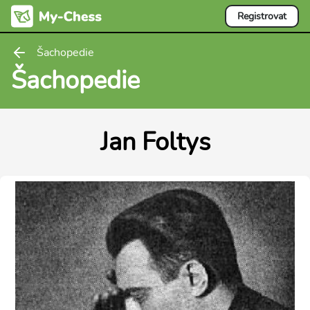
Registrovat
Šachopedie
Šachopedie
Jan Foltys