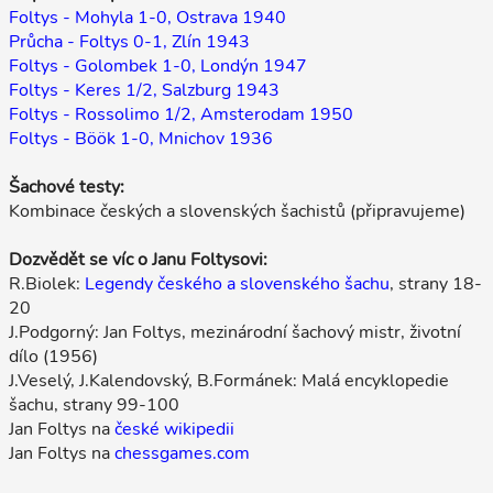
Foltys - Mohyla 1-0, Ostrava 1940
Průcha - Foltys 0-1, Zlín 1943
Foltys - Golombek 1-0, Londýn 1947
Foltys - Keres 1/2, Salzburg 1943
Foltys - Rossolimo 1/2, Amsterodam 1950
Foltys - Böök 1-0, Mnichov 1936
Šachové testy:
Kombinace českých a slovenských šachistů (připravujeme)
Dozvědět se víc o Janu Foltysovi:
R.Biolek:
Legendy českého a slovenského šachu
, strany 18-
20
J.Podgorný: Jan Foltys, mezinárodní šachový mistr, životní
dílo (1956)
J.Veselý, J.Kalendovský, B.Formánek: Malá encyklopedie
šachu, strany 99-100
Jan Foltys na
české wikipedii
Jan Foltys na
chessgames.com