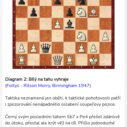
Diagram 2: Bílý na tahu vyhraje
(
Foltys - Ritson Morry, Birmingham 1947
)
Taktika neznamená jen oběti, k taktické pohotovosti patří
i zpozorování nenápadného oslabení soupeřovy pozice.
Černý svým posledním tahem Sb7 x Pe4 přešel zdánlivě
do útoku, přestal ale krýt věž na c8. Přišlo jednoduché