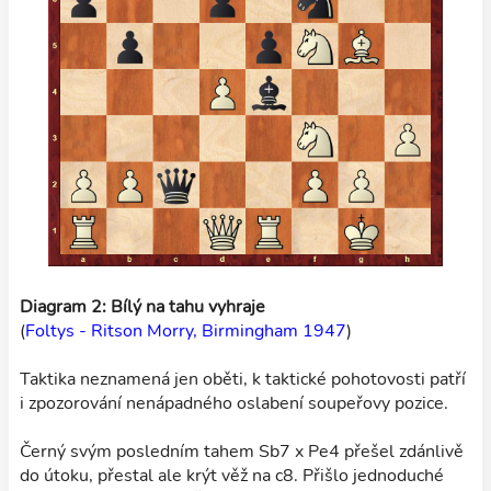
Diagram 2: Bílý na tahu vyhraje
(
Foltys - Ritson Morry, Birmingham 1947
)
Taktika neznamená jen oběti, k taktické pohotovosti patří
i zpozorování nenápadného oslabení soupeřovy pozice.
Černý svým posledním tahem Sb7 x Pe4 přešel zdánlivě
do útoku, přestal ale krýt věž na c8. Přišlo jednoduché