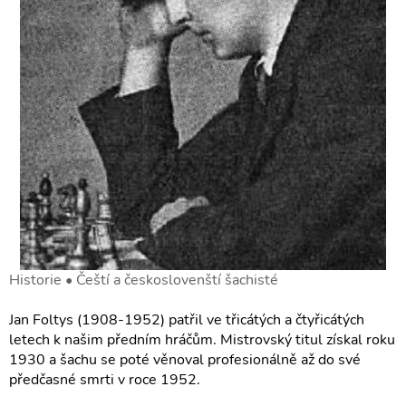
Historie • Čeští a českoslovenští šachisté
Jan Foltys (1908-1952) patřil ve třicátých a čtyřicátých
letech k našim předním hráčům. Mistrovský titul získal roku
1930 a šachu se poté věnoval profesionálně až do své
předčasné smrti v roce 1952.