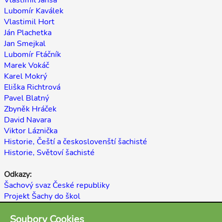
Vlastimil Jansa
Lubomír Kaválek
Vlastimil Hort
Ján Plachetka
Jan Smejkal
Lubomír Ftáčník
Marek Vokáč
Karel Mokrý
Eliška Richtrová
Pavel Blatný
Zbyněk Hráček
David Navara
Viktor Láznička
Historie, Čeští a českoslovenští šachisté
Historie, Světoví šachisté
Odkazy:
Šachový svaz České republiky
Projekt Šachy do škol
E-shop My-Chess
Soubory Cookies
Šachopedie