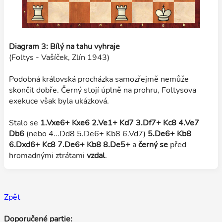
Diagram 3: Bílý na tahu vyhraje
(Foltys - Vašíček, Zlín 1943)
Podobná královská procházka samozřejmě nemůže
skončit dobře. Černý stojí úplně na prohru, Foltysova
exekuce však byla ukázková.
Stalo se
1.Vxe6+ Kxe6 2.Ve1+ Kd7 3.Df7+ Kc8 4.Ve7
Db6
(nebo 4...Dd8 5.De6+ Kb8 6.Vd7)
5.De6+ Kb8
6.Dxd6+ Kc8 7.De6+ Kb8 8.De5+
a
černý se
před
hromadnými ztrátami
vzdal
.
Zpět
Doporučené partie: