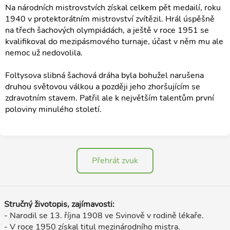
Na národních mistrovstvích získal celkem pět medailí, roku
1940 v protektorátním mistrovství zvítězil. Hrál úspěšně
na třech šachových olympiádách, a ještě v roce 1951 se
kvalifikoval do mezipásmového turnaje, účast v něm mu ale
nemoc už nedovolila.
Foltysova slibná šachová dráha byla bohužel narušena
druhou světovou válkou a později jeho zhoršujícím se
zdravotním stavem. Patřil ale k největším talentům první
poloviny minulého století.
Přehrát zvuk
Stručný životopis, zajímavosti:
- Narodil se 13. října 1908 ve Svinově v rodině lékaře.
- V roce 1950 získal titul mezinárodního mistra.