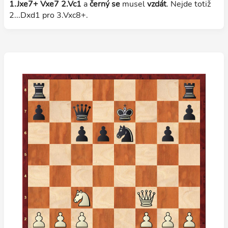
1.Jxe7+ Vxe7 2.Vc1
a
černý se
musel
vzdát
. Nejde totiž
2...Dxd1 pro 3.Vxc8+.