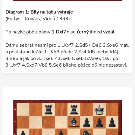
Diagram 1: Bílý na tahu vyhraje
(Foltys - Kovács, Vídeň 1949)
Po hezké oběti dámy
1.Dxf7+
se
černý
ihned
vzdal
.
Dámu sebrat nesmí pro 1...Kxf7 2.Sd5+ De6 3.Sxe6 mat,
a po ústupu krále 1...Kh8 přijde 2.Sc4 Jd8 (nebo Jd4)
3.Se6 a jak po 3...Jxe6 4.Dxe6 Dxe6 5.Vxe6, tak i po
3...Jxf7 4.Sxd7 Vb8 5.Se6 bílého pěšce d6 nic nezastaví.