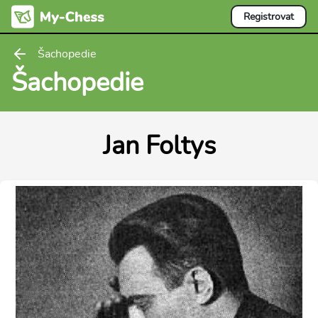
Registrovat
Šachopedie
Šachopedie
Jan Foltys