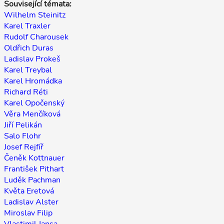
Související témata:
Wilhelm Steinitz
Karel Traxler
Rudolf Charousek
Oldřich Duras
Ladislav Prokeš
Karel Treybal
Karel Hromádka
Richard Réti
Karel Opočenský
Věra Menčíková
Jiří Pelikán
Salo Flohr
Josef Rejfíř
Čeněk Kottnauer
František Pithart
Luděk Pachman
Květa Eretová
Ladislav Alster
Miroslav Filip