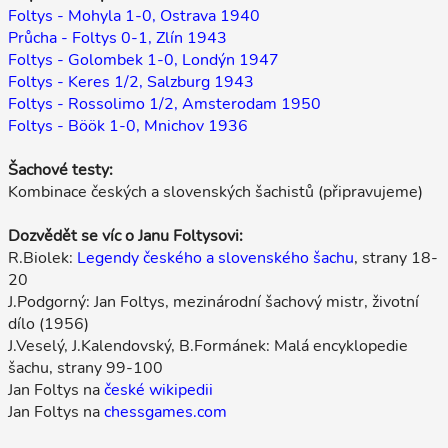
Foltys - Mohyla 1-0, Ostrava 1940
Průcha - Foltys 0-1, Zlín 1943
Foltys - Golombek 1-0, Londýn 1947
Foltys - Keres 1/2, Salzburg 1943
Foltys - Rossolimo 1/2, Amsterodam 1950
Foltys - Böök 1-0, Mnichov 1936
Šachové testy:
Kombinace českých a slovenských šachistů (připravujeme)
Dozvědět se víc o Janu Foltysovi:
R.Biolek:
Legendy českého a slovenského šachu
, strany 18-
20
J.Podgorný: Jan Foltys, mezinárodní šachový mistr, životní
dílo (1956)
J.Veselý, J.Kalendovský, B.Formánek: Malá encyklopedie
šachu, strany 99-100
Jan Foltys na
české wikipedii
Jan Foltys na
chessgames.com