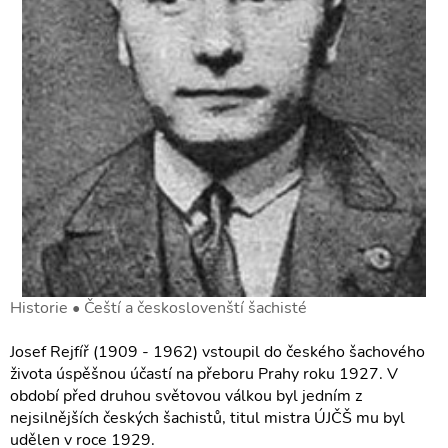
Historie • Čeští a českoslovenští šachisté
Josef Rejfíř (1909 - 1962) vstoupil do českého šachového
života úspěšnou účastí na přeboru Prahy roku 1927. V
období před druhou světovou válkou byl jedním z
nejsilnějších českých šachistů, titul mistra ÚJČŠ mu byl
udělen v roce 1929.