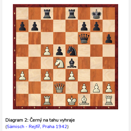
Diagram 2: Černý na tahu vyhraje
(
Sämisch - Rejfíř, Praha 1942
)