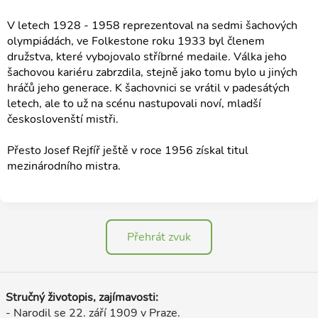
V letech 1928 - 1958 reprezentoval na sedmi šachových
olympiádách, ve Folkestone roku 1933 byl členem
družstva, které vybojovalo stříbrné medaile. Válka jeho
šachovou kariéru zabrzdila, stejně jako tomu bylo u jiných
hráčů jeho generace. K šachovnici se vrátil v padesátých
letech, ale to už na scénu nastupovali noví, mladší
českoslovenští mistři.
Přesto Josef Rejfíř ještě v roce 1956 získal titul
mezinárodního mistra.
Přehrát zvuk
Stručný životopis, zajímavosti:
- Narodil se 22. září 1909 v Praze.