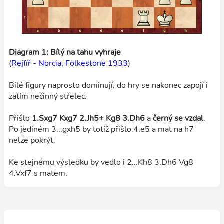
Diagram 1: Bílý na tahu vyhraje
(
Rejfíř - Norcia, Folkestone 1933
)
Bílé figury naprosto dominují, do hry se nakonec zapojí i
zatím nečinný střelec.
Přišlo
1.Sxg7 Kxg7 2.Jh5+ Kg8 3.Dh6
a
černý se vzdal
.
Po jediném 3...gxh5 by totiž přišlo 4.e5 a mat na h7
nelze pokrýt.
Ke stejnému výsledku by vedlo i 2...Kh8 3.Dh6 Vg8
4.Vxf7 s matem.