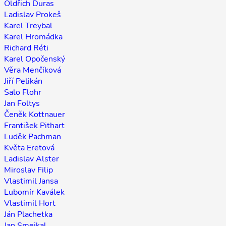
Oldřich Duras
Ladislav Prokeš
Karel Treybal
Karel Hromádka
Richard Réti
Karel Opočenský
Věra Menčíková
Jiří Pelikán
Salo Flohr
Jan Foltys
Čeněk Kottnauer
František Pithart
Luděk Pachman
Květa Eretová
Ladislav Alster
Miroslav Filip
Vlastimil Jansa
Lubomír Kaválek
Vlastimil Hort
Ján Plachetka
Jan Smejkal