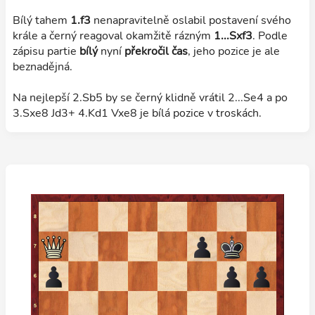
Bílý tahem
1.f3
nenapravitelně oslabil postavení svého
krále a černý reagoval okamžitě rázným
1...Sxf3
. Podle
zápisu partie
bílý
nyní
překročil čas
, jeho pozice je ale
beznadějná.
Na nejlepší 2.Sb5 by se černý klidně vrátil 2...Se4 a po
3.Sxe8 Jd3+ 4.Kd1 Vxe8 je bílá pozice v troskách.