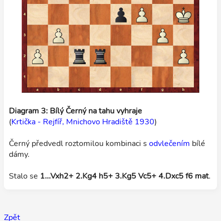
Diagram 3: Bílý Černý na tahu vyhraje
(
Krtička - Rejfíř, Mnichovo Hradiště 1930
)
Černý předvedl roztomilou kombinaci s
odvlečením
bílé
dámy.
Stalo se
1...Vxh2+ 2.Kg4 h5+ 3.Kg5 Vc5+ 4.Dxc5 f6 mat
.
Zpět