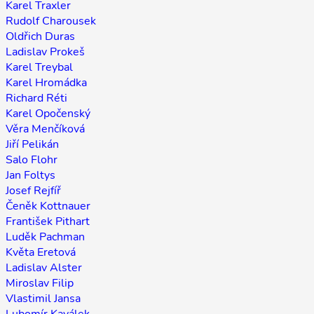
Karel Traxler
Rudolf Charousek
Oldřich Duras
Ladislav Prokeš
Karel Treybal
Karel Hromádka
Richard Réti
Karel Opočenský
Věra Menčíková
Jiří Pelikán
Salo Flohr
Jan Foltys
Josef Rejfíř
Čeněk Kottnauer
František Pithart
Luděk Pachman
Květa Eretová
Ladislav Alster
Miroslav Filip
Vlastimil Jansa