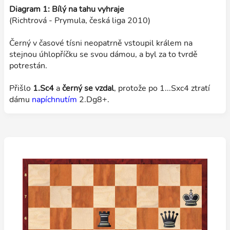
Diagram 1: Bílý na tahu vyhraje
(Richtrová - Prymula, česká liga 2010)
Černý v časové tísni neopatrně vstoupil králem na
stejnou úhlopříčku se svou dámou, a byl za to tvrdě
potrestán.
Přišlo
1.Sc4
a
černý se vzdal
, protože po 1...Sxc4 ztratí
dámu
napíchnutím
2.Dg8+.