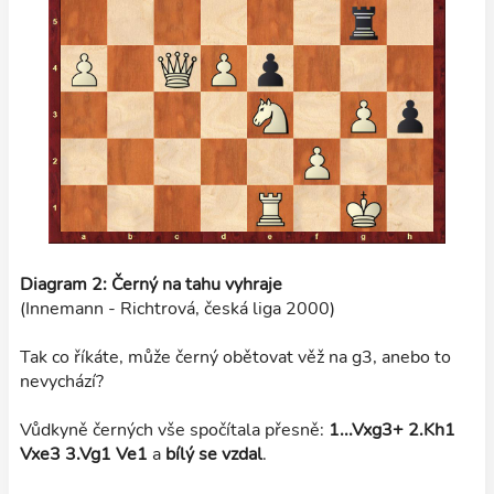
Diagram 2: Černý na tahu vyhraje
(Innemann - Richtrová, česká liga 2000)
Tak co říkáte, může černý obětovat věž na g3, anebo to
nevychází?
Vůdkyně černých vše spočítala přesně:
1...Vxg3+ 2.Kh1
Vxe3 3.Vg1 Ve1
a
bílý se vzdal
.