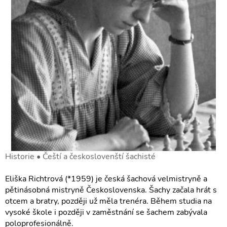
Historie • Čeští a českoslovenští šachisté
Eliška Richtrová (*1959) je česká šachová velmistryně a
pětinásobná mistryně Československa. Šachy začala hrát s
otcem a bratry, později už měla trenéra. Během studia na
vysoké škole i později v zaměstnání se šachem zabývala
poloprofesionálně.