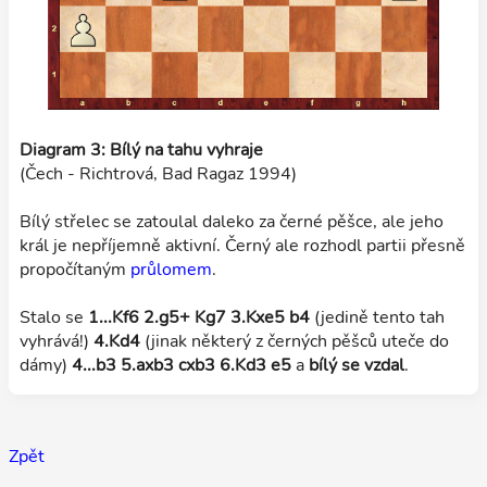
Diagram 3: Bílý na tahu vyhraje
(Čech - Richtrová, Bad Ragaz 1994)
Bílý střelec se zatoulal daleko za černé pěšce, ale jeho
král je nepříjemně aktivní. Černý ale rozhodl partii přesně
propočítaným
průlomem
.
Stalo se
1...Kf6 2.g5+ Kg7 3.Kxe5 b4
(jedině tento tah
vyhrává!)
4.Kd4
(jinak některý z černých pěšců uteče do
dámy)
4...b3 5.axb3 cxb3 6.Kd3 e5
a
bílý se vzdal
.
Zpět