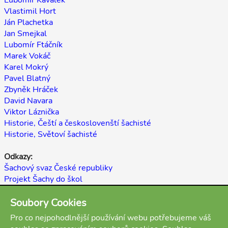
Lubomír Kaválek
Vlastimil Hort
Ján Plachetka
Jan Smejkal
Lubomír Ftáčník
Marek Vokáč
Karel Mokrý
Pavel Blatný
Zbyněk Hráček
David Navara
Viktor Láznička
Historie, Čeští a českoslovenští šachisté
Historie, Světoví šachisté
Odkazy:
Šachový svaz České republiky
Projekt Šachy do škol
E-shop My-Chess
Soubory Cookies
Šachopedie
Pro co nejpohodlnější používání webu potřebujeme váš
Zpět