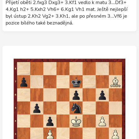
Přijetí oběti 2.fxg3 Dxg3+ 3.Kf1 vedlo k matu 3...Df3+
4.Kg1 h2+ 5.Kxh2 Vh6+ 6.Kg1 Vh1 mat. Ještě nejlepší
byl ústup 2.Kh2 Vg2+ 3.Kh1, ale po přesném 3...Vf6 je
pozice bílého také beznadějná.