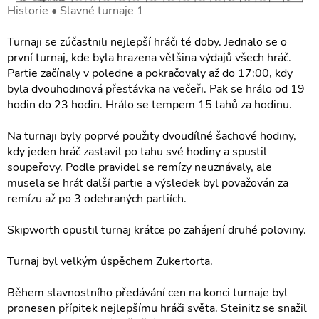
Historie • Slavné turnaje 1
Turnaji se zúčastnili nejlepší hráči té doby. Jednalo se o
první turnaj, kde byla hrazena většina výdajů všech hráč.
Partie začínaly v poledne a pokračovaly až do 17:00, kdy
byla dvouhodinová přestávka na večeři. Pak se hrálo od 19
hodin do 23 hodin. Hrálo se tempem 15 tahů za hodinu.
Na turnaji byly poprvé použity dvoudílné šachové hodiny,
kdy jeden hráč zastavil po tahu své hodiny a spustil
soupeřovy. Podle pravidel se remízy neuznávaly, ale
musela se hrát další partie a výsledek byl považován za
remízu až po 3 odehraných partiích.
Skipworth opustil turnaj krátce po zahájení druhé poloviny.
Turnaj byl velkým úspěchem Zukertorta.
Během slavnostního předávání cen na konci turnaje byl
pronesen přípitek nejlepšímu hráči světa. Steinitz se snažil