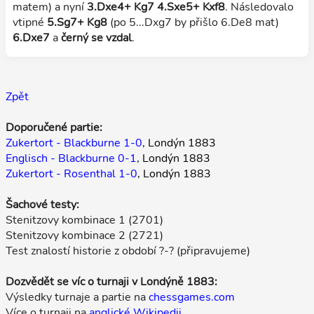
matem) a nyní
3.Dxe4+ Kg7 4.Sxe5+ Kxf8
. Následovalo
vtipné
5.Sg7+ Kg8
(po 5...Dxg7 by přišlo 6.De8 mat)
6.Dxe7
a
černý se vzdal
.
Zpět
Doporučené partie:
Zukertort - Blackburne 1-0
, Londýn 1883
Englisch - Blackburne 0-1
, Londýn 1883
Zukertort - Rosenthal 1-0
, Londýn 1883
Šachové testy:
Stenitzovy kombinace 1 (2701)
Stenitzovy kombinace 2 (2721)
Test znalostí historie z období ?-? (připravujeme)
Dozvědět se víc o turnaji v Londýně 1883:
Výsledky turnaje a partie na
chessgames.com
Více o turnaji na
anglické Wikipedii