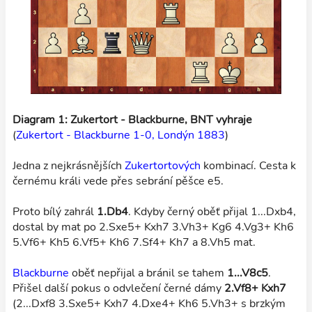
Diagram 1: Zukertort - Blackburne, BNT vyhraje
(
Zukertort - Blackburne 1-0, Londýn 1883
)
Jedna z nejkrásnějších
Zukertortových
kombinací. Cesta k
černému králi vede přes sebrání pěšce e5.
Proto bílý zahrál
1.Db4
. Kdyby černý oběť přijal 1...Dxb4,
dostal by mat po 2.Sxe5+ Kxh7 3.Vh3+ Kg6 4.Vg3+ Kh6
5.Vf6+ Kh5 6.Vf5+ Kh6 7.Sf4+ Kh7 a 8.Vh5 mat.
Blackburne
oběť nepřijal a bránil se tahem
1...V8c5
.
Přišel další pokus o odvlečení černé dámy
2.Vf8+ Kxh7
(2...Dxf8 3.Sxe5+ Kxh7 4.Dxe4+ Kh6 5.Vh3+ s brzkým