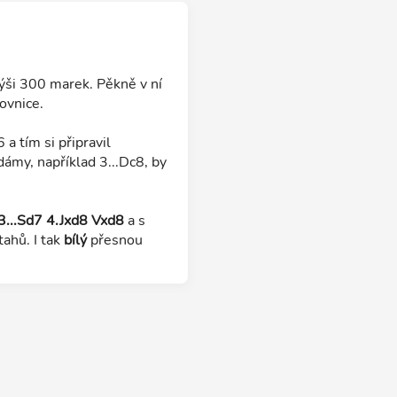
ýši 300 marek. Pěkně v ní
ovnice.
a tím si připravil
dámy, například 3...Dc8, by
3...Sd7 4.Jxd8 Vxd8
a s
tahů. I tak
bílý
přesnou