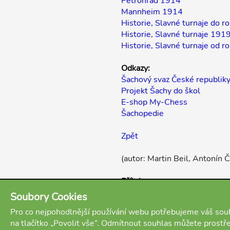
Petrohrad 1914
Mannheim 1914
Historie, Slavné turnaje do 
Historie, Slavné turnaje 19
Historie, Slavné turnaje od 
Odkazy:
Šachový svaz České republik
Projekt Šachy do škol
E-shop My-Chess
Šachopedie
Zpět
(autor: Martin Beil, Antonín Č
Přílohy:
Norimberk 1896 partie
Soubory Cookies
Pro co nejpohodlnější používání webu potřebujeme váš souh
na tlačítko „Povolit vše“. Odmítnout souhlas můžete prostř