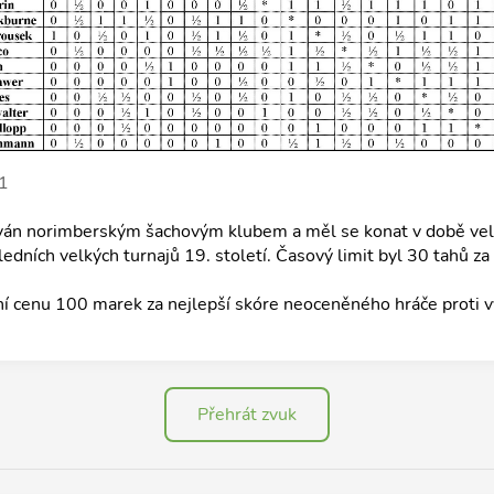
 1
ován norimberským šachovým klubem a měl se konat v době ve
edních velkých turnajů 19. století. Časový limit byl 30 tahů za
lní cenu 100 marek za nejlepší skóre neoceněného hráče proti 
Přehrát zvuk