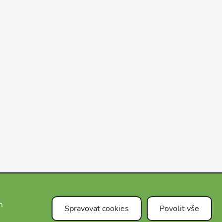
m
Spravovat cookies
Povolit vše
Čeština
FAQ
E-shop
Blog