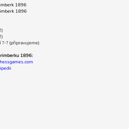
rimberk 1896
rimberk 1896
2)
2)
í ?-? (připravujeme)
Norimberku 1896:
chessgames.com
ipedii