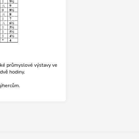
lké průmyslové výstavy ve
 dvě hodiny.
výhercům.