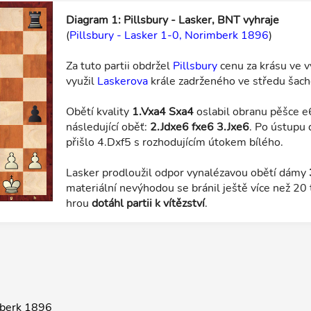
Diagram 1: Pillsbury - Lasker, BNT vyhraje
(
Pillsbury - Lasker 1-0, Norimberk 1896
)
Za tuto partii obdržel
Pillsbury
cenu za krásu ve v
využil
Laskerova
krále zadrženého ve středu šach
Obětí kvality
1.Vxa4 Sxa4
oslabil obranu pěšce e6 
následující oběť:
2.Jdxe6 fxe6 3.Jxe6
. Po ústupu 
přišlo 4.Dxf5 s rozhodujícím útokem bílého.
Lasker prodloužil odpor vynalézavou obětí dámy
materiální nevýhodou se bránil ještě více než 20 
hrou
dotáhl partii k vítězství
.
mberk 1896