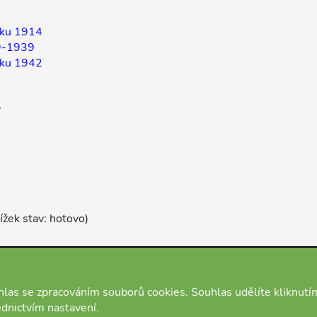
roku 1914
19-1939
roku 1942
y
ížek stav: hotovo)
las se zpracováním souborů cookies. Souhlas udělíte kliknutí
ednictvím nastavení.
O nás
Podmínky
Kontakt