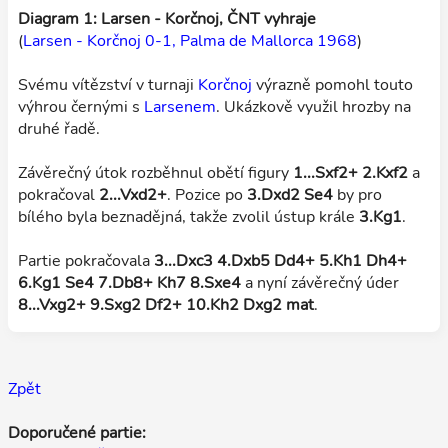
Diagram 1: Larsen - Korčnoj, ČNT vyhraje
(
Larsen - Korčnoj 0-1, Palma de Mallorca 1968
)
Svému vítězství v turnaji
Korčnoj
výrazně pomohl touto
výhrou černými s
Larsenem
. Ukázkově využil hrozby na
druhé řadě.
Závěrečný útok rozběhnul obětí figury
1...Sxf2+ 2.Kxf2
a
pokračoval
2...Vxd2+
. Pozice po
3.Dxd2 Se4
by pro
bílého byla beznadějná, takže zvolil ústup krále
3.Kg1
.
Partie pokračovala
3...Dxc3 4.Dxb5 Dd4+ 5.Kh1 Dh4+
6.Kg1 Se4 7.Db8+ Kh7 8.Sxe4
a nyní závěrečný úder
8...Vxg2+ 9.Sxg2 Df2+ 10.Kh2 Dxg2 mat
.
Zpět
Doporučené partie: