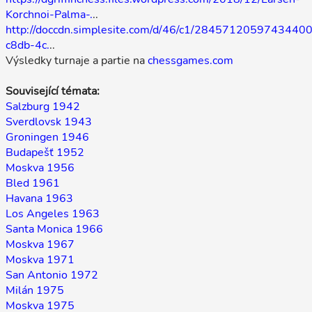
Korchnoi-Palma-.
..
http://doccdn.simplesite.com/d/46/c1/2845712059743440
c8db-4c.
..
Výsledky turnaje a partie na
chessgames.com
Související témata:
Salzburg 1942
Sverdlovsk 1943
Groningen 1946
Budapešť 1952
Moskva 1956
Bled 1961
Havana 1963
Los Angeles 1963
Santa Monica 1966
Moskva 1967
Moskva 1971
San Antonio 1972
Milán 1975
Moskva 1975