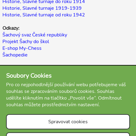
Historie, Slavné turnaje do roku 1914
Historie, Slavné turnaje 1919-1939
Historie, Slavné turnaje od roku 1942
Odkazy:
Šachový svaz České republiky
Projekt Šachy do škol
E-shop My-Chess
Šachopedie
Zpět
Soubory Cookies
(autor: Martin Beil, Antonín Čížek, stav: hotovo)
Pro co nejpohodlnější používání webu potřebujeme váš
souhlas se zpracováním souborů cookies. Souhlas
Přílohy:
udělíte kliknutím na tlačítko „Povolit vše“. Odmítnout
Palma de Mallorca 1968 partie
souhlas můžete prostřednictvím nastavení.
Spravovat cookies