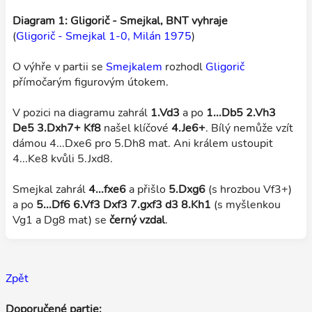
Diagram 1: Gligorič - Smejkal, BNT vyhraje
(
Gligorič - Smejkal 1-0, Milán 1975
)
O výhře v partii se
Smejkalem
rozhodl
Gligorič
přímočarým figurovým útokem.
V pozici na diagramu zahrál
1.Vd3
a po
1...Db5 2.Vh3
De5 3.Dxh7+ Kf8
našel klíčové
4.Je6+
. Bílý nemůže vzít
dámou 4...Dxe6 pro 5.Dh8 mat. Ani králem ustoupit
4...Ke8 kvůli 5.Jxd8.
Smejkal zahrál
4...fxe6
a přišlo
5.Dxg6
(s hrozbou Vf3+)
a po
5...Df6 6.Vf3 Dxf3 7.gxf3 d3 8.Kh1
(s myšlenkou
Vg1 a Dg8 mat) se
černý vzdal
.
Zpět
Doporučené partie: