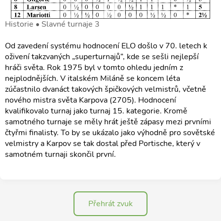
Historie • Slavné turnaje 3
Od zavedení systému hodnocení ELO došlo v 70. letech k
oživení takzvaných „superturnajů“, kde se sešli nejlepší
hráči světa. Rok 1975 byl v tomto ohledu jedním z
nejplodnějších. V italském Miláně se koncem léta
zúčastnilo dvanáct takových špičkových velmistrů, včetně
nového mistra světa Karpova (2705). Hodnocení
kvalifikovalo turnaj jako turnaj 15. kategorie. Kromě
samotného turnaje se měly hrát ještě zápasy mezi prvními
čtyřmi finalisty. To by se ukázalo jako výhodně pro sovětské
velmistry a Karpov se tak dostal před Portische, který v
samotném turnaji skončil první.
Přehrát zvuk