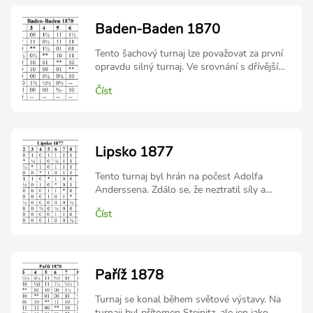
Baden-Baden 1870
Tento šachový turnaj lze považovat za první
opravdu silný turnaj. Ve srovnání s dřívějšími
turnaji došlo k následujícím změnám: a)
Číst
poprvé byly použity šachové hodiny (20 tahů
za hodinu), b) remízy se počítaly jako půl
bodu, c) byly pozváni pouze špičkoví
mezinárodní hráči. Vzhledem k vypuknutí
francouzsko-pruské války byl po 4. kole do
Lipsko 1877
armády mobilizován Stern.
Tento turnaj byl hrán na počest Adolfa
Anderssena. Zdálo se, že neztratil síly a
skončil na 2. místě. Pak vyhrál play-off
Číst
(jedinou partii) se Zukertortem o 2. místo, ale
prohrál zápas o 1. s Louisem Paulsenem (3:5
při jedné remíze).
Paříž 1878
Turnaj se konal během světové výstavy. Na
turnaji byl přítomen Steinitz, ale jen jako