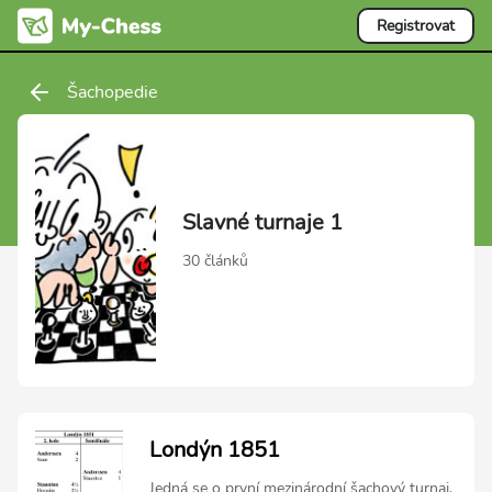
Registrovat
Šachopedie
Slavné turnaje 1
30 článků
Londýn 1851
Jedná se o první mezinárodní šachový turnaj.