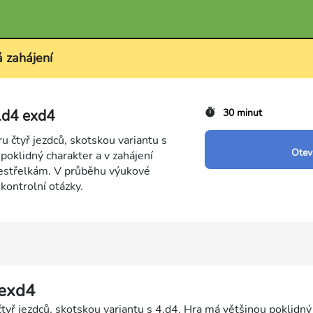
á zahájení
4.d4 exd4
30 minut
 čtyř jezdců, skotskou variantu s
Otevř
poklidný charakter a v zahájení
estřelkám. V průběhu výukové
i kontrolní otázky.
 exd4
tyř jezdců, skotskou variantu s 4.d4. Hra má většinou poklidný 