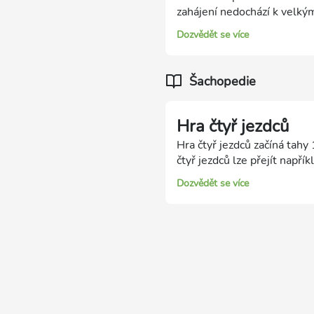
zahájení nedochází k velký
Dozvědět se více
Šachopedie
Hra čtyř jezdců
Hra čtyř jezdců začíná tahy
čtyř jezdců lze přejít např
2.Jc3 Jf6 3.Jf3 Jc6). Hra m
Dozvědět se více
cestou se nevydávají silní h
Bělehradský gambit (4.d4 e