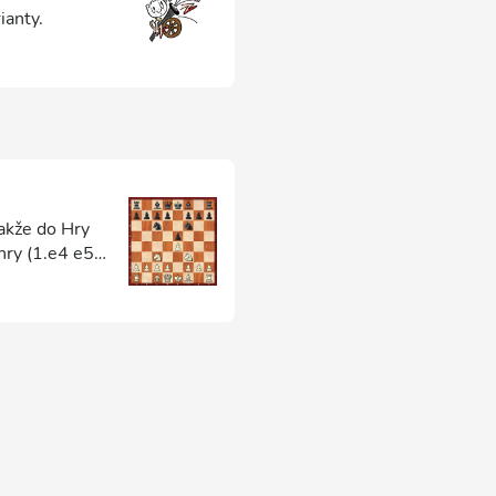
ianty.
takže do Hry
 hry (1.e4 e5
o se touto
perostrý