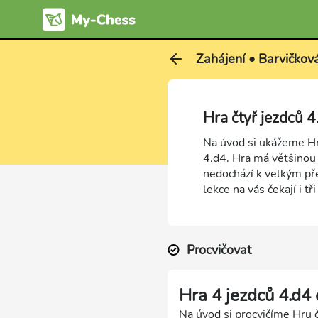
Zahájení • Barvičkov
Hra čtyř jezdců 
Na úvod si ukážeme Hru
4.d4. Hra má většinou 
nedochází k velkým př
lekce na vás čekají i tř
Procvičovat
Hra 4 jezdců 4.d4
Na úvod si procvičíme Hru č