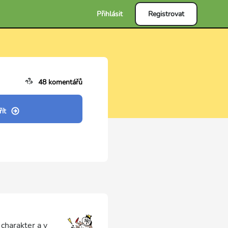
Přihlásit
Registrovat
48 komentářů
ít
charakter a v