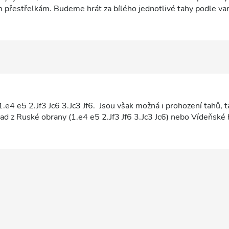
m přestřelkám. Budeme hrát za bílého jednotlivé tahy podle var
 1.e4 e5 2.Jf3 Jc6 3.Jc3 Jf6. Jsou však možná i prohození tahů, 
íklad z Ruské obrany (1.e4 e5 2.Jf3 Jf6 3.Jc3 Jc6) nebo Vídeňské
á většinou poklidný charakter a tíhne k remízovým pozicím. Prot
ráči příliš často. Existují však i ostrá pokračování, například su
xd4 5.Jd5!?).