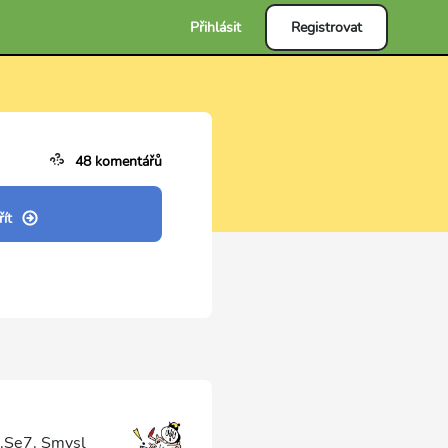
Přihlásit
Registrovat
48 komentářů
ít
..Se7. Smysl