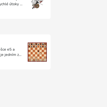
ychlé útoky na
ěšce e5 a
je jedním z
a v roce
lením techniky