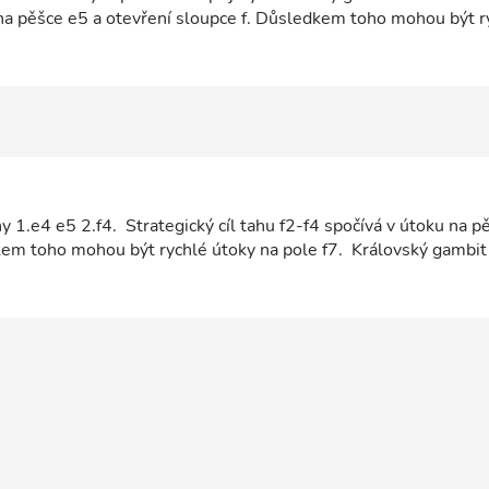
 na pěšce e5 a otevření sloupce f. Důsledkem toho mohou být r
zkové variantě.
y 1.e4 e5 2.f4. Strategický cíl tahu f2-f4 spočívá v útoku na p
kem toho mohou být rychlé útoky na pole f7. Královský gambit 
h zahájení, které uvádí ve své knize již Luis Ramírez de Lucen
lovský gambit jedním z nejčastěji hraných zahájení, se zdokona
klesala.