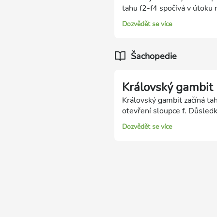
tahu f2-f4 spočívá v útoku
pole f7, tak jako v naší uká
Dozvědět se více
Šachopedie
Královský gambit
Královský gambit začíná tah
otevření sloupce f. Důsled
nejstarších zdokumentovanýc
Dozvědět se více
1497. V 19. století byl Krá
obrany ale jeho popularita 