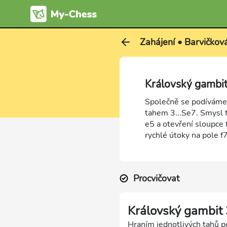
Zahájení • Barvičkov
Královský gambit
Společně se podíváme 
tahem 3...Se7. Smysl t
e5 a otevření sloupce
rychlé útoky na pole f7
Procvičovat
Královský gambit 
Hraním jednotlivých tahů po