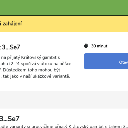
á zahájení
 3...Se7
30 minut
na přijatý Královský gambit s
Otevř
ahu f2-f4 spočívá v útoku na pěšce
 f. Důsledkem toho mohou být
, tak jako v naší ukázkové variantě.
3...Se7
dle varianty si procvičíme přijatý Královský gambit s tahem 3.