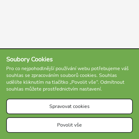
Soubory Cookies
Pro co nejpohodlnější používání webu potřebujeme váš
souhlas se zpracováním souborů cookies. Souhlas
udělíte kliknutím na tlačítko „Povolit vše“. Odmítnout
souhlas můžete prostřednictvím nastavení.
Spravovat cookies
20 minut
31 komentářů
O nás
Podmínky
Kontakt
FAQ
E-shop
Blog
Povolit vše
Otevřít