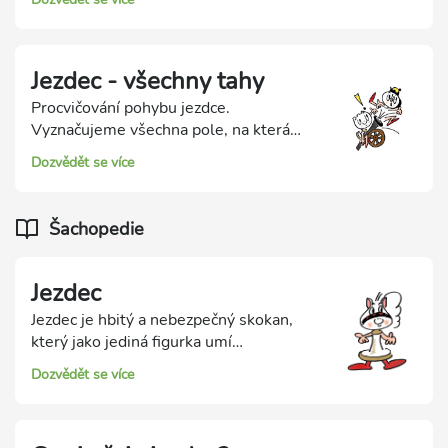
ukážeme si jeho nejsilnější vlastnosti.
Jezdec - všechny tahy
Procvičování pohybu jezdce.
Vyznačujeme všechna pole, na která
může náš jezdec zahrát. Samozřejmě
Dozvědět se více
včetně přeskakování překážek a braní
soupeřových figur.
Šachopedie
Jezdec
Jezdec je hbitý a nebezpečný skokan,
který jako jediná figurka umí
přeskakovat překážky. Jezdec se při
Dozvědět se více
svém pohybu posune o dvě pole rovně a
potom zabočí o jedno pole do boku.
Skoky jezdce nejsou příliš dlouhé,