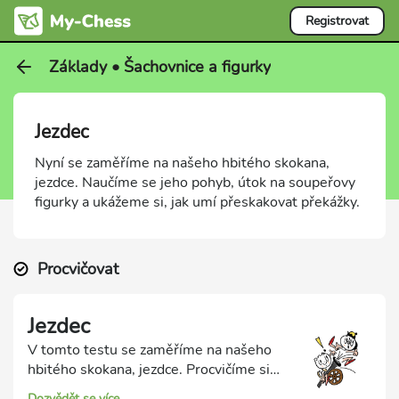
Registrovat
Základy • Šachovnice a figurky
Jezdec
Nyní se zaměříme na našeho hbitého skokana,
jezdce. Naučíme se jeho pohyb, útok na soupeřovy
figurky a ukážeme si, jak umí přeskakovat překážky.
Procvičovat
Jezdec
V tomto testu se zaměříme na našeho
hbitého skokana, jezdce. Procvičíme si
jeho pohyb, útok na soupeřovy figurky a
Dozvědět se více