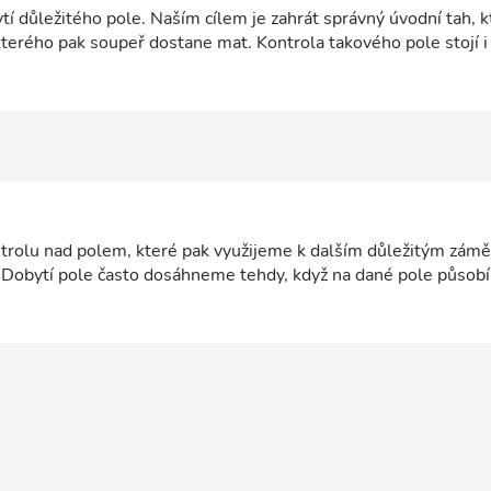
í důležitého pole. Naším cílem je zahrát správný úvodní tah, 
terého pak soupeř dostane mat. Kontrola takového pole stojí i 
ntrolu nad polem, které pak využijeme k dalším důležitým zámě
 Dobytí pole často dosáhneme tehdy, když na dané pole působ
útočící figuru nám soupeř ještě vezme, druhá figura už zasadí d
pole mat, rádi za něj obětujeme materiál, často i dámu. Dobyt
u. Například když získáme kontrolu nad polem, ze kterého pak d