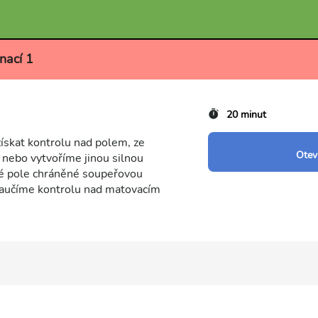
nací 1
20 minut
ískat kontrolu nad polem, ze
Otevř
nebo vytvoříme jinou silnou
vé pole chráněné soupeřovou
naučíme kontrolu nad matovacím