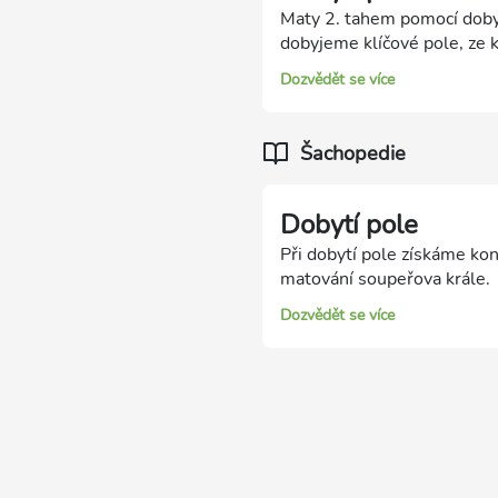
Maty 2. tahem pomocí dobyt
dobyjeme klíčové pole, ze k
oběti.
Dozvědět se více
Šachopedie
Dobytí pole
Při dobytí pole získáme ko
matování soupeřova krále.
figurami než soupeř. První 
Dozvědět se více
Pokud je výsledkem dobytí 
vést i k materiálnímu zisk
nebo výhodnou vazbu.