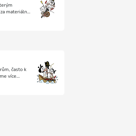
kterým
za materiální
rům, často k
íme více
ůležitý úder.
í pole může
áme dvojí úder