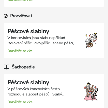
krále. Ve dvou ukázkách si procvičíme
využití slabosti dvojpěšce a izolovaného
pěšce.
Procvičovat
Pěšcové slabiny
V koncovkách jsou slabí například
izolovaní pěšci, dvojpěšci, anebo pěšci,
kteří nevytvářejí pevnou, neprostupnou
Dozvědět se více
zeď. Soupeřův král mezi nimi může
projít a účinně na ně útočit.
Šachopedie
Pěšcové slabiny
V pěšcových koncovkách často
rozhoduje slabost pěšců. Slabý
zpravidla bývá izolovaný pěšec. Nemůže
Dozvědět se více
být pokrytý jiným pěšcem a navíc pole