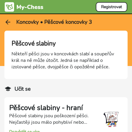
Registrovat
Koncovky • Pěšcové koncovky 3
Pěšcové slabiny
Někteří pěšci jsou v koncovkách slabí a soupeřův
král na ně může útočit. Jedná se například o
izolované pěšce, dvojpěšce či opožděné pěšce.
Učit se
Pěšcové slabiny - hraní
Pěšcové slabiny jsou poškození pěšci.
Nejčastěji jsou málo pohybliví nebo
snadno dostupní útokům soupeřova
Dozvědět se více