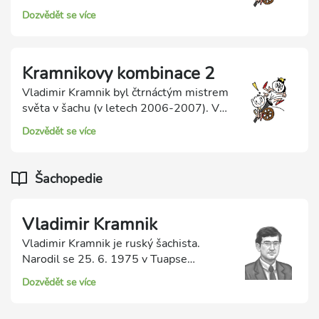
Najděte správný úvodní tah ve všech
Dozvědět se více
osmi jednodušších kombinacích našeho
testu.
Kramnikovy kombinace 2
Vladimir Kramnik byl čtrnáctým mistrem
světa v šachu (v letech 2006-2007). V
roce 2000 nečekaně porazil v zápase
Dozvědět se více
Kasparova, mistrem světa se stal o
dalších šest let později. Hledejte
nejlepší úvodní tah v každé pozici.
Šachopedie
Vladimir Kramnik
Vladimir Kramnik je ruský šachista.
Narodil se 25. 6. 1975 v Tuapse
(tehdejší Sovětský svaz). Byl čtrnáctým
Dozvědět se více
mistrem světa v šachu v letech 2006 -
2007. Mistrem světa PCA se stal v