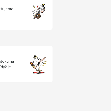
bětujeme
útoku na
Když je
inační