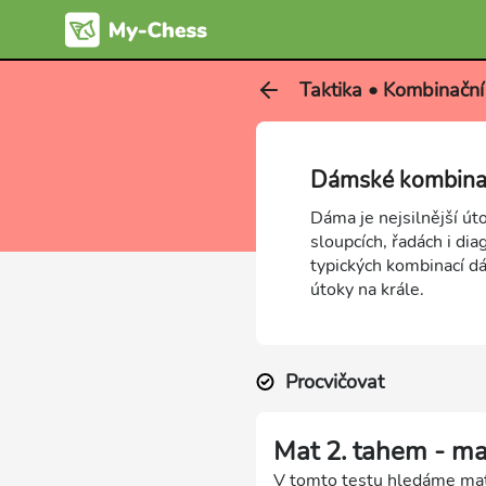
Taktika • Kombinační 
Dámské kombina
Dáma je nejsilnější út
sloupcích, řadách i di
typických kombinací dá
útoky na krále.
Procvičovat
Mat 2. tahem - m
V tomto testu hledáme maty