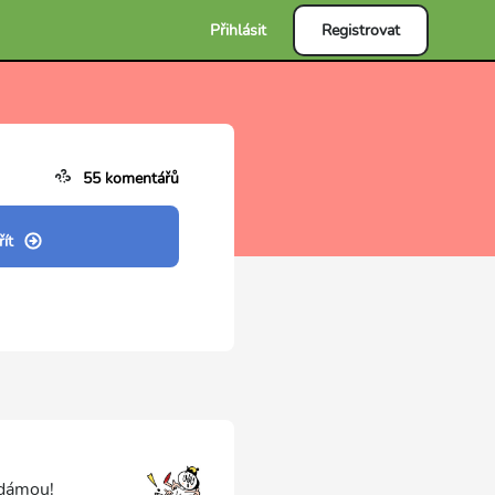
Přihlásit
Registrovat
55 komentářů
ít
 dámou!