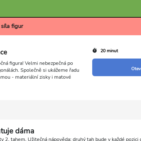
síla figur
ce
20 minut
očná figura! Velmi nebezpečná po
Otevř
agonálách. Společně si ukážeme řadu
mou - materiální zisky i matové
atuje dáma
 2. tahem. Užitečná nápověda: druhý tah bude v každé pozici