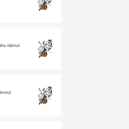
tahu dámu!
dámou!