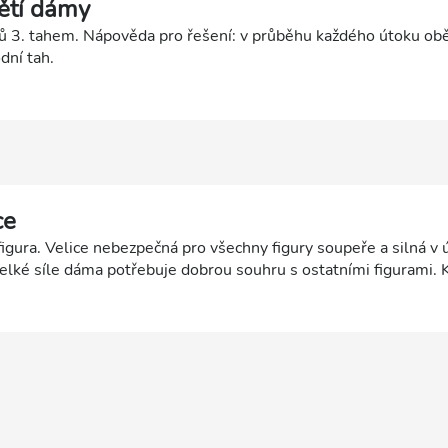
ětí dámy
ů 3. tahem. Nápověda pro řešení: v průběhu každého útoku o
dní tah.
ce
figura. Velice nebezpečná pro všechny figury soupeře a silná v 
velké síle dáma potřebuje dobrou souhru s ostatními figurami. 
tovat za dosažení vyššího cíle, například za mat. Hlavní komb
r - Vazba - Napíchnutí figur - Matový útok