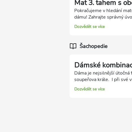
Mat 3. tahem s ob
Pokračujeme v hledání mat
dámu! Zahrajte správný úvo
Dozvědět se více
Šachopedie
Dámské kombina
Dáma je nejsilnější útočná 
soupeřova krále. I při své 
potřeba, můžeme i dámu obě
Dozvědět se více
možnosti dámy: - Dvojí úde