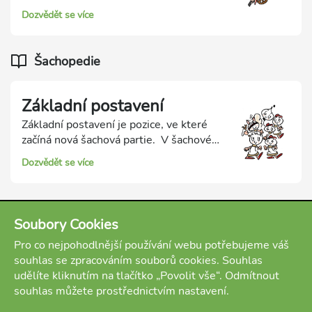
Procvičíme si, jak se základní postavení
Dozvědět se více
staví. A vyzkoušíme si odhalování
typických chyb v jeho stavění.
Šachopedie
Základní postavení
Základní postavení je pozice, ve které
začíná nová šachová partie. V šachové
partii je základní postavení vždy stejné.
Dozvědět se více
Díky tomu je možné učit se různé
začáteční postupy, které se v řadě partií
opakují. Pro regulérně sehranou
šachovou partii musí být základní
Soubory Cookies
postavení připravené správně a bez
Pro co nejpohodlnější používání webu potřebujeme váš
chyb. Níže se podíváme také na některé
souhlas se zpracováním souborů cookies. Souhlas
časté chyby při stavění základního
udělíte kliknutím na tlačítko „Povolit vše“. Odmítnout
postavení.
souhlas můžete prostřednictvím nastavení.