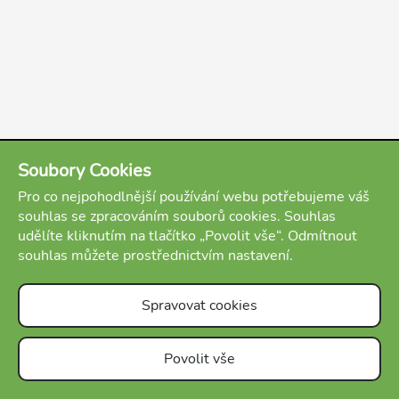
Soubory Cookies
Pro co nejpohodlnější používání webu potřebujeme váš
souhlas se zpracováním souborů cookies. Souhlas
udělíte kliknutím na tlačítko „Povolit vše“. Odmítnout
souhlas můžete prostřednictvím nastavení.
Spravovat cookies
10 minut
13 komentářů
O nás
Podmínky
Kontakt
FAQ
E-shop
Blog
Povolit vše
Otevřít