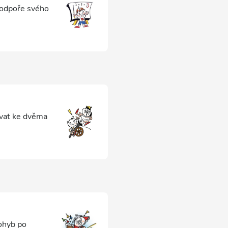
podpoře svého
ovat ke dvěma
pohyb po