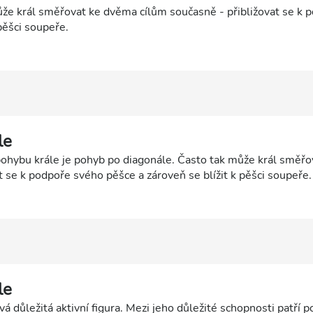
že král směřovat ke dvěma cílům současně - přibližovat se k 
pěšci soupeře.
le
hybu krále je pohyb po diagonále. Často tak může král směř
t se k podpoře svého pěšce a zároveň se blížit k pěšci soupeře.
le
vá důležitá aktivní figura. Mezi jeho důležité schopnosti patří 