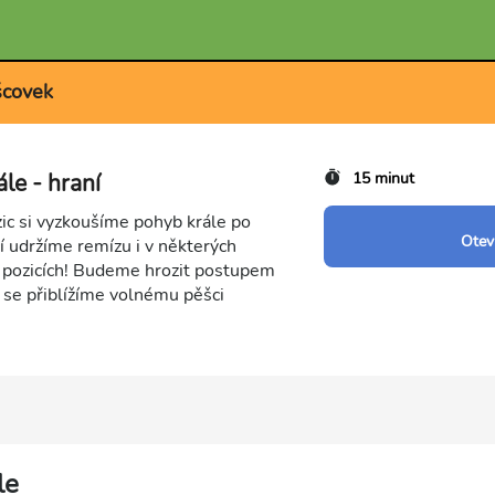
šcovek
le - hraní
15 minut
ozic si vyzkoušíme pohyb krále po
Otevř
í udržíme remízu i v některých
 pozicích! Budeme hrozit postupem
 se přiblížíme volnému pěšci
le