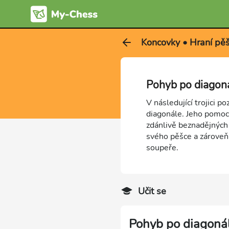
Koncovky • Hraní pě
Pohyb po diagoná
V následující trojici p
diagonále. Jeho pomoc
zdánlivě beznadějných
svého pěšce a zároveň
soupeře.
Učit se
Pohyb po diagoná