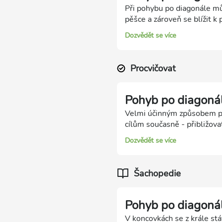
Při pohybu po diagonále mů
pěšce a zároveň se blížit k 
Dozvědět se více
Procvičovat
Pohyb po diagoná
Velmi účinným způsobem po
cílům současně - přibližova
Dozvědět se více
Šachopedie
Pohyb po diagoná
V koncovkách se z krále stá