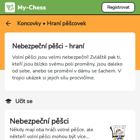
Registrovat
Koncovky • Hraní pěšcovek
Nebezpeční pěšci - hraní
Volní pěšci jsou velmi nebezpeční! Zvláště pak ti,
kteří jsou blízko svému poli proměny, jsou daleko
od sebe, anebo se promění v dámu se šachem. V
trojici ukázek si jejich sílu procvičíme.
Učit se
Nebezpeční pěšci
Někdy mají oba hráči volné pěšce, ale
někteří volní pěšci mohou být více