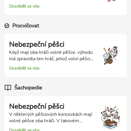
nebezpeční. Jsou například blízko svému
Dozvědět se více
poli proměny, jsou daleko od sebe, nebo
při proměně v dámu dají soupeřovu králi
šach.
Procvičovat
Nebezpeční pěšci
Když mají oba hráči volné pěšce, výhodu
má zpravidla ten hráč, jehož volní pěšci
jsou více nebezpeční. Síla volných pěšců
Dozvědět se více
roste tím, že se přiblíží svému poli
proměny, jsou daleko od sebe, nebo při
proměně v dámu dají soupeřovu králi
Šachopedie
šach.
Nebezpeční pěšci
V některých pěšcových koncovkách mají
volné pěšce oba hráči. V takovém
případě má lepší pozici ten hráč, jehož
Dozvědět se více