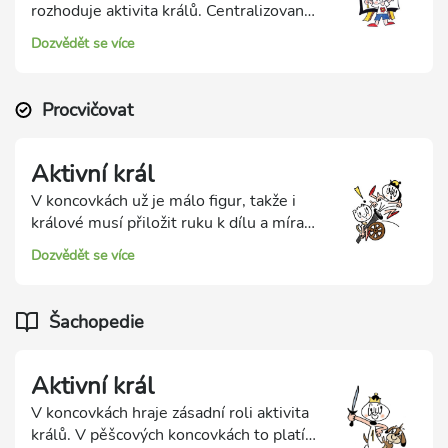
rozhoduje aktivita králů. Centralizovaný
král (postavený blízko středu) má v
Dozvědět se více
koncovkách obrovskou sílu!
Procvičovat
Aktivní král
V koncovkách už je málo figur, takže i
králové musí přiložit ruku k dílu a míra
jejich aktivity často rozhoduje o osudu
Dozvědět se více
partie. Král, který je centralizovaný
(postavený blízko středu), a útočný, má v
koncovkách obrovskou sílu!
Šachopedie
Aktivní král
V koncovkách hraje zásadní roli aktivita
králů. V pěšcových koncovkách to platí