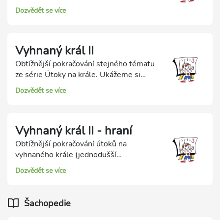
vlastní bojovníci ho nemohou ochránit.
Dozvědět se více
Dobře vedený hon na takto vyhnaného
krále často vede k matovému závěru.
Vyhnaný král II
Obtížnější pokračování stejného tématu
ze série Útoky na krále. Ukážeme si
různé vícetahové postupy, jak ulovit
Dozvědět se více
soupeřova vyhnaného krále. Častou
metodou je jeho zavlečení do
nebezpečného území a důležité je umět
Vyhnaný král II - hraní
správně uzavřít matovou síť.
Obtížnější pokračování útoků na
vyhnaného krále (jednodušší
procvičování bylo v sérii Hraní útoků na
Dozvědět se více
krále). Naším úkolem jsou vícetahová
řešení, takže celý útok budeme hrát tah
po tahu až do vítězného závěru.
Šachopedie