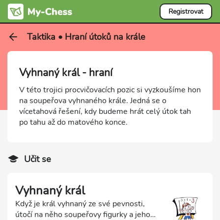
Registrovat
Taktika • Hraní útoků na krále
Vyhnaný král - hraní
V této trojici procvičovacích pozic si vyzkoušíme hon
na soupeřova vyhnaného krále. Jedná se o
vícetahová řešení, kdy budeme hrát celý útok tah
po tahu až do matového konce.
Učit se
Vyhnaný král
Když je král vyhnaný ze své pevnosti,
útočí na něho soupeřovy figurky a jeho