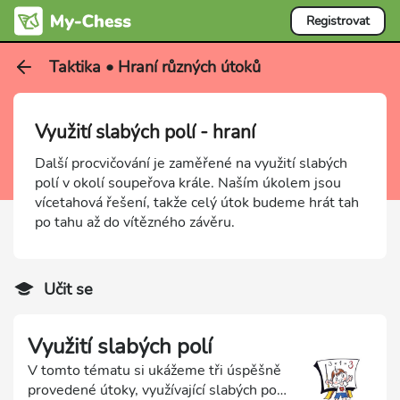
Registrovat
Taktika • Hraní různých útoků
Využití slabých polí - hraní
Další procvičování je zaměřené na využití slabých
polí v okolí soupeřova krále. Naším úkolem jsou
vícetahová řešení, takže celý útok budeme hrát tah
po tahu až do vítězného závěru.
Učit se
Využití slabých polí
V tomto tématu si ukážeme tři úspěšně
provedené útoky, využívající slabých polí