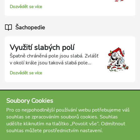
v okolí soupeřova krále. Obráncova
Dozvědět se více
slabá pole jsou zároveň silnými
opěrnými poli pro figury útočníka!
Šachopedie
Využití slabých polí
Špatně chráněná pole jsou slabá. Zvlášť
v okolí krále jsou taková slabá pole
mimořádně nepříjemná. Obráncova
Dozvědět se více
slabá pole jsou zároveň silnými
opěrnými poli pro figury útočníka!
Útočné figury přes ně mohou
manévrovat a útočit z nich na soupeřova
Soubory Cookies
krále. Důležitá je i příprava útoku. Při ní
Pro co nejpohodlnější používání webu potřebujeme váš
oslabujeme pole v okolí soupeřova krále
souhlas se zpracováním souborů cookies. Souhlas
a odstraňujeme soupeřovy obránce.
udělíte kliknutím na tlačítko „Povolit vše“. Odmítnout
Přes slabá pole potom vedeme svůj
souhlas můžete prostřednictvím nastavení.
útok. Slabá pole blízko soupeřova krále
jsou velkou příležitostí k útoku.