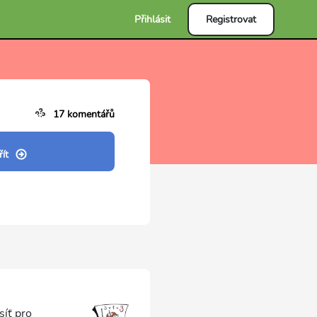
Přihlásit
Registrovat
17 komentářů
ít
síť pro