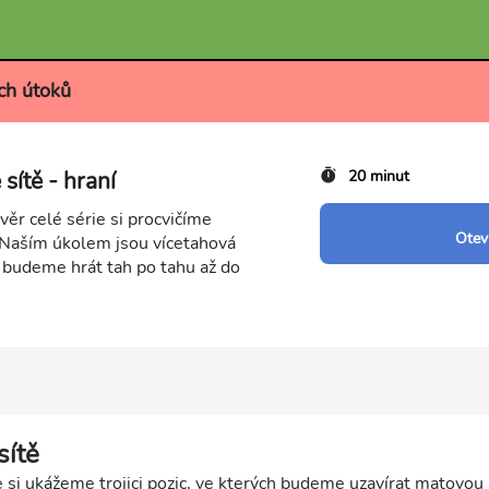
ch útoků
sítě - hraní
20 minut
ávěr celé série si procvičíme
Otevř
. Naším úkolem jsou vícetahová
k budeme hrát tah po tahu až do
sítě
 si ukážeme trojici pozic, ve kterých budeme uzavírat matovou 