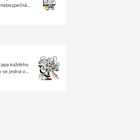
a nebezpečná
etapa každého
 se jedná o
at o odebrání
ečnou etapou
le. Po
lnou součástí
strovství!