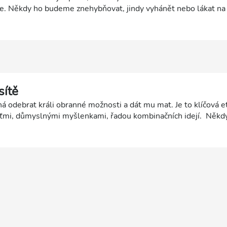
e. Někdy ho budeme znehybňovat, jindy vyhánět nebo lákat n
skané dovednosti brzy využijete i ve svých vlastních partiích!
sítě
á odebrat králi obranné možnosti a dát mu mat. Je to klíčová 
ěťmi, důmyslnými myšlenkami, řadou kombinačních idejí. Někdy
a krále, anebo jejich odvlečení či překrytí. Jindy se může jedn
 nám soupeřův král uniká. Protože je uzavírání matové sítě kon
o části útoku obětovat velké množství materiálu za dosažení cí
ž na materiální situaci nesejde! Uzavírání matové sítě je nedí
idelně trénujte útočné metody a postupně v nich dosáhněte mi