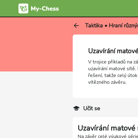
Taktika • Hraní různý
Uzavírání matové 
V trojice příkladů na z
uzavírání matové sítě
řešení, takže celý úto
vítězného závěru.
Učit se
Uzavírání matové 
Na závěr celé výukové série