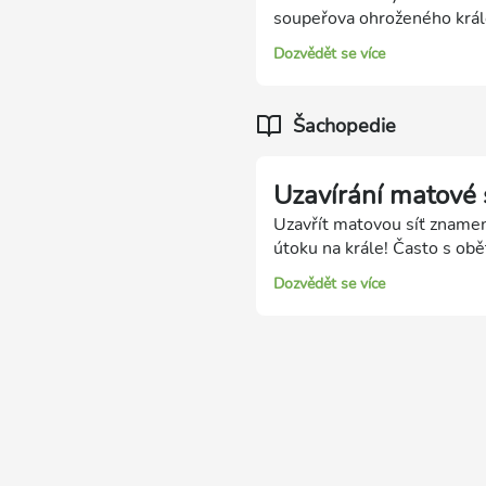
soupeřova ohroženého král
místa. Budeme rádi, když zí
Dozvědět se více
Šachopedie
Uzavírání matové 
Uzavřít matovou síť znamen
útoku na krále! Často s ob
odstranění obránců soupeřov
Dozvědět se více
nebo ucpání polí, na které
celého útoku, můžeme v tét
dokončení matového útoku u
všech matových útoků. Prav